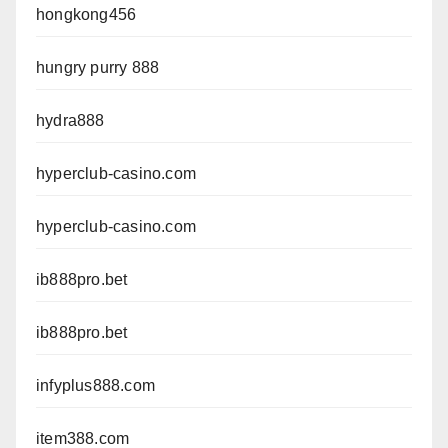
hongkong456
hungry purry 888
hydra888
hyperclub-casino.com
hyperclub-casino.com
ib888pro.bet
ib888pro.bet
infyplus888.com
item388.com