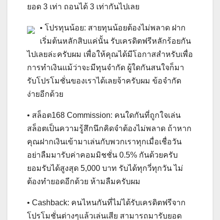
ยอด 3 เท่า ถอนได้ 3 เท่ากันไปเลย
• โปรทุนน้อย: สายทุนน้อยต้องไม่พลาด ฝาก
เริ่มต้นหลักสิบแค่นั้น รับเครดิตฟรีหลักร้อยกัน
ไปเลยล่ะครับผม เพื่อให้คุณได้มีโอกาสสำหรับเพื่อ
การทำเงินแม้ว่าจะมีทุนจำกัด ผู้ใดกันสนใจก็มา
รับโปรโมชั่นของเราได้เลยจ้าครับผม ข้อจำกัด
ง่ายอีกด้วย
• สล็อต168 Commission: คนใดกันที่ถูกใจเล่น
สล็อตเป็นความรู้สึกนึกคิดจำต้องไม่พลาด ถ้าหาก
คุณฝากเงินเข้ามาเล่นกับพวกเราทุกเมื่อเชื่อวัน
อย่าลืมมารับค่าคอมมิชชั่น 0.5% กันด้วยครับ
ยอมรับได้สูงสุด 5,000 บาท รับได้ทุกวี่ทุกวัน ไม่
ต้องทำยอดอีกด้วย ห้ามลืมครับผม
• Cashback: คนไหนกันที่ไม่ได้รับเครดิตฟรีจาก
โปรโมชั่นต่างๆแล้วเล่นเสีย สามารถมารับยอด