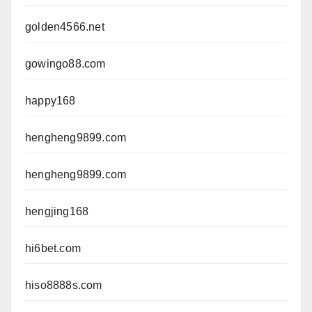
golden4566.net
gowingo88.com
happy168
hengheng9899.com
hengheng9899.com
hengjing168
hi6bet.com
hiso8888s.com