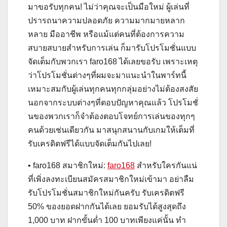
มาขอรับทุกคน! ไม่ว่าคุณจะเป็นมือใหม่ ผู้เล่นที่
ปรารถนาความปลอดภัย ความมากมายหลาก
หลาย มืออาชีพ หรือแม้แต่คนที่ต้องการความ
สบายสบายสำหรับการเล่น ก็มารับโปรโมชั่นแบบ
จัดเต็มกับพวกเรา faro168 ได้เลยขอรับ เพราะเหตุ
ว่าโปรโมชั่นต่างๆที่ผมจะมาแนะนำในพาร์ทนี้
เหมาะสมกับผู้เล่นทุกคนทุกกลุ่มอย่างไม่ต้องสงสัย
นอกจากระบบต่างๆที่ตอบปัญหาคุณแล้ว โปรโมชั่
นของพวกเราก็จำต้องตอบโจทย์การเล่นของทุกๆ
คนด้วยเช่นเดียวกัน มาสนุกสนานกับเกมให้เต็มที่
รับเครดิตฟรีได้แบบจัดเต็มกันไปเลย!
• faro168 สมาชิกใหม่:
faro168
สำหรับใครกันแน่
ที่เพิ่งลงทะเบียนสมัครสมาชิกใหม่เข้ามา อย่าลืม
รับโปรโมชั่นสมาชิกใหม่กันครับ รับเครดิตฟรี
50% ของยอดฝากกันได้เลย ยอมรับได้สูงสุดถึง
1,000 บาท ฝากขั้นต่ำ 100 บาทเพียงแค่นั้น ทำ