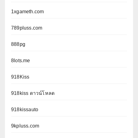
1xgameth.com
789pluss.com
888pg
8lots.me
918Kiss
918kiss ดาวน์โหลด
918kissauto
9kpluss.com