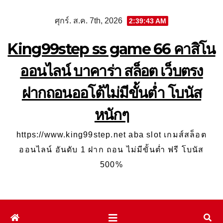
Skip
ศุกร์. ส.ค. 7th, 2026
2:39:44 AM
to
content
King99step ss game 66 คาสิโน
ออนไลน์ บาคาร่า สล็อต เว็บตรง
ฝากถอนออโต้ไม่มีขั้นต่ำ โบนัส
หนักๆ
https://www.king99step.net aba slot เกมส์สล็อต
ออนไลน์ อันดับ 1 ฝาก ถอน ไม่มีขั้นต่ำ ฟรี โบนัส
500%