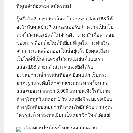
ที่คุณจำต้องลอง สมัครเลย!
รู้หรือไม่? การเล่นสล็อตเว็บตรงจาก faro168 ให้
อะไรกับคุณบ้าง? แน่นอนขอรับว่า ความเป็นเว็บ
ตรงไม่ผ่านเอเย่นต์ ไม่ผ่านตัวกลาง มันคือคำตอบ
ของการเลือกเว็บไซต์ที่เยี่ยมที่สุดในการทำเงิน
จากการเล่นสล็อตออนไลน์อยู่แล้ว ยิ่งคุณเลือก
เว็บไซต์ที่เป็นเว็บตรงไม่ผ่านเอเย่นต์แบบเรา
สล็อต168 ด้วยแล้วล่ะก็ คุณจะยิ่งได้รับ
ประสบการณ์การเล่นที่ยอดเยี่ยมแน่ๆ เว็บตรง
มาตรฐานระดับโลกจากต่างแดน มาพร้อมเกม
สล็อตเยอะมากกว่า 3,000 เกม บันเทิงใจกับเกม
ต่างๆได้ทุกวันตลอด 1 วัน และยังมีระบบระเบียบ
ต่างๆอีกเพียบเลยมากที่น่าสนใจอีกด้วย หากคุณ
ใคร่รู้ล่ะก็ มาลงทะเบียนเป็นสมาชิกใหม่ได้เลย!
สล็อตเว็บไซต์ตรงไม่ผ่านเอเย่นต์จาก