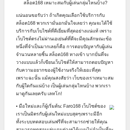
สล็อต168 เหมาะสมกับผู้เล่นกลุ่มไหนบ้าง?
แน่นอนขอรับว่า ถ้าเกิดคุณเลือกใช้บริการกับ
สล็อต168 พวกเรามั่นอกมั่นใจเลยว่า คุณจะได้ใช้
บริการกับเว็บไซต์ที่ดีเยี่ยมที่สุดอย่างแน่แท้ เพราะ
เว็บไซต์ตรงไม่ผ่านเอเย่นต์ที่ดีจะมีคุณลักษณะข้อ
หนึ่งที่จำเป็นมากเลยก็คือ การตอบปัญหากับผู้เล่น
จำนวนหลายชิ้น สล็อต168 ทางเข้า บากบั่นที่จะ
วางแบบแล้วก็เขียนเว็บไซต์ให้สามารถตอบปัญหา
กับความอยากของผู้ใช้งานจริงให้เยอะที่สุด
เพราะฉะนั้น แม้คุณสงสัยว่า เว็บของเราเหมาะสม
กับผู้ใดกันแน่บ้าง เป็นผู้เล่นกลุ่มไหนบ้าง พวกเรา
มาดูกันเลยครับ เลทโก!
• มือใหม่และก็ผู้เริ่มต้น: Faro168 เว็บไซต์ของ
เราเป็นมิตรกับผู้เล่นใหม่แบบสุดๆเพราะมีอีก
ทั้งระบบทดสอบเล่นฟรีที่จะสามารถช่วยให้คุณ
สามารถทดสอบเล่นเกมต่างๆได้แบบไม่จำเป็นที่จะ