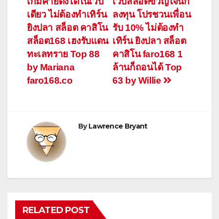
เกมค่ายดังได้ในเว็บ
เว็บสล็อตขวัญใจนัก
เดียว ไม่ต้องทำเทิร์น
ลงทุน โปรชวนเพื่อน
ยิงปลา สล็อต คาสิโน
รับ 10% ไม่ต้องทำ
สล็อต168 เฮงรับแดน
เทิร์น ยิงปลา สล็อต
ทะเลทราย Top 88
คาสิโน faro168 1
by Mariana
ล้านก็ถอนได้ Top
faro168.co
63 by Willie
By
Lawrence Bryant
RELATED POST