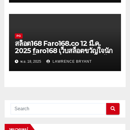
ทะเลทราย Top 88 by Mariana
faro168.co
PG
สล็อต168 Faro168.co 12 มี.ค.
2025 faro168 เว็บสล็อตขวัญใจนัก
ลงทุน โปรชวนเพื่อน รับ 10% ไม่ต้อง
พ.ย. 18, 2025
LAWRENCE BRYANT
ทำเทิร์น ยิงปลา สล็อต คาสิโน
faro168 1 ล้านก็ถอนได้ Top 63 by
Willie
หมวดหมู่