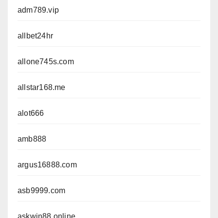
adm789.vip
allbet24hr
allone745s.com
allstar168.me
alot666
amb888
argus16888.com
asb9999.com
askwin88.online