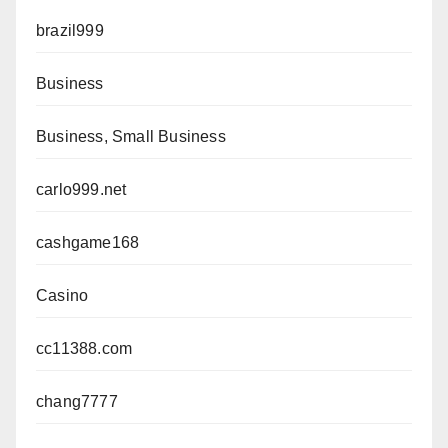
brazil999
Business
Business, Small Business
carlo999.net
cashgame168
Casino
cc11388.com
chang7777