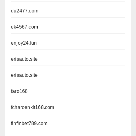
du2477.com
ek4567.com
enjoy24.fun
erisauto.site
erisauto.site
faro168
fcharoenkit168.com
finfinbet789.com