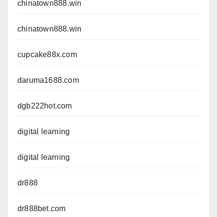
chinatown888.win
chinatown888.win
cupcake88x.com
daruma1688.com
dgb222hot.com
digital learning
digital learning
dr888
dr888bet.com