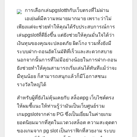
การเลือกเล่นpgslotthกับเว็บตรงที่ไม่ผ่าน
เอเย่นต์มีความหมายมากมาย เพราะว่าไม่
เพียงแต่จะช่วยทำให้คุณได้รับประสบการณ์การ
เล่นpgslotที่ดียิ่งขึ้น แต่ยังช่วยให้คุณมั่นใจได้ว่า
เงินทุนของคุณจะปลอดภัย ผิดโกง รวมทั้งยังมี
ระบบฝาก-ถอนอัตโนมัติที่เร็วและสะดวกสบาย
นอกจากนั้นการที่ไม่มีอย่างน้อยในการฝาก-ถอน
ยังช่วยทำให้คุณสามารถเริ่มเล่นได้ทันทีแม้ว่าจะ
มีทุนน้อย ก็สามารถสนุกแล้วก็มีโอกาสชนะ
รางวัลใหญ่ได้
สำหรับผู้ที่ยังไม่คุ้นเคยกับ สล็อตpg เว็บไซต์ตรง
ให้ผมชี้แนะให้ท่านรู้ว่ามันเป็นเว็บศูนย์รวม
เกมpgslotจากค่าย PG ซึ่งเป็นเยี่ยมในค่ายเกม
ยอดนิยมมากที่สุดในแวดวงสล็อต ความสะดุดตา
ของเกมจาก pg slot เป็นกราฟิกที่สวยงาม ระบบ