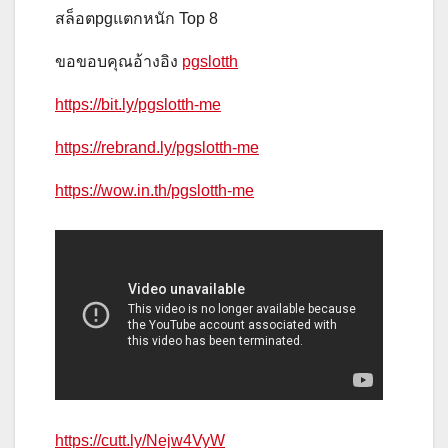
สล็อตpgแตกหนัก Top 8
ขอขอบคุณอ้างอิง
pgslotth
https://bit.ly/pgslotth-me
https://rebrand.ly/pgslotth-me
https://wow.in.th/pgslotth-me
https://cutt.ly/Nejw4VyW