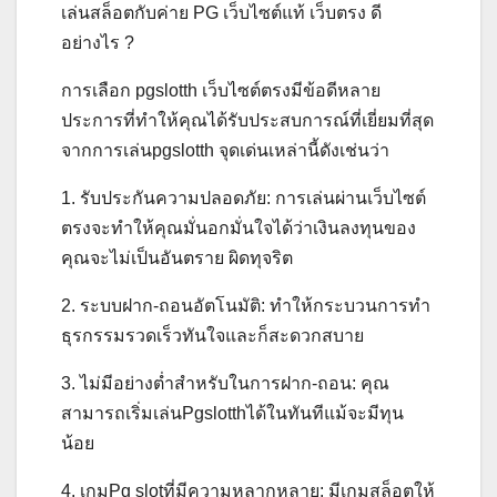
เล่นสล็อตกับค่าย PG เว็บไซต์แท้ เว็บตรง ดี
อย่างไร ?
การเลือก pgslotth เว็บไซต์ตรงมีข้อดีหลาย
ประการที่ทำให้คุณได้รับประสบการณ์ที่เยี่ยมที่สุด
จากการเล่นpgslotth จุดเด่นเหล่านี้ดังเช่นว่า
1. รับประกันความปลอดภัย: การเล่นผ่านเว็บไซต์
ตรงจะทำให้คุณมั่นอกมั่นใจได้ว่าเงินลงทุนของ
คุณจะไม่เป็นอันตราย ผิดทุจริต
2. ระบบฝาก-ถอนอัตโนมัติ: ทำให้กระบวนการทำ
ธุรกรรมรวดเร็วทันใจและก็สะดวกสบาย
3. ไม่มีอย่างต่ำสำหรับในการฝาก-ถอน: คุณ
สามารถเริ่มเล่นPgslotthได้ในทันทีแม้จะมีทุน
น้อย
4. เกมPg slotที่มีความหลากหลาย: มีเกมสล็อตให้