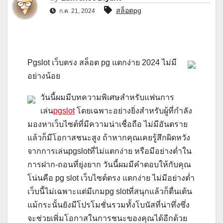
สล็อตpg
ก.ค. 21, 2024
Pgslot เว็บตรง สล็อต pg แตกง่าย 2024 ไม่มี
อย่างน้อย
วันนี้ผมมีบทความพิเศษสำหรับแฟนการ
เล่น
pgslot
โดยเฉพาะอย่างยิ่งสำหรับผู้ที่กำลัง
มองหาเว็บไซต์ที่มีความน่าเชื่อถือ ไม่มีอันตราย
แล้วก็มีโอกาสชนะสูง ถ้าหากคุณเคยรู้สึกผิดหวัง
จากการเล่นpgslotที่ไม่แตกง่าย หรือมีอย่างต่ำใน
การฝาก-ถอนที่ยุ่งยาก วันนี้ผมมีคำตอบให้กับคุณ
โน่นคือ pg slot เว็บไซต์ตรง แตกง่าย ไม่มีอย่างต่ำ
เว็บนี้ไม่เฉพาะแต่มีเกมpg slotที่สนุกแล้วก็ตื่นเต้น
แม้กระนั้นยังมีโปรโมชั่นรวมทั้งโบนัสที่น่าทึ่งซึ่ง
จะช่วยเพิ่มโอกาสในการชนะของคุณได้อีกด้วย