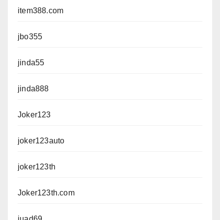
item388.com
jbo355
jinda55
jinda888
Joker123
joker123auto
joker123th
Joker123th.com
juad69