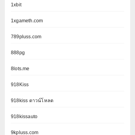
1xbit
1xgameth.com
789pluss.com
888pg
8lots.me
918Kiss
918kiss ดาวน์โหลด
918kissauto
9kpluss.com