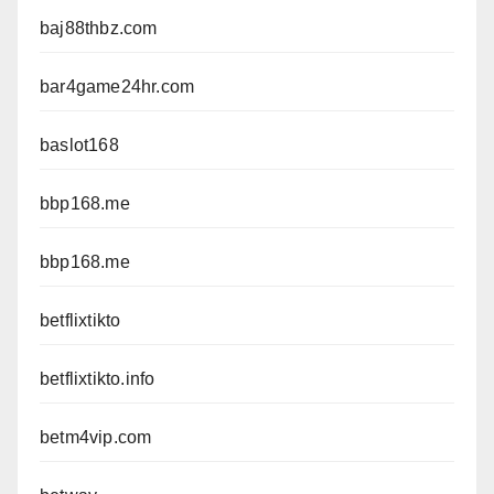
baj88thbz.com
bar4game24hr.com
baslot168
bbp168.me
bbp168.me
betflixtikto
betflixtikto.info
betm4vip.com