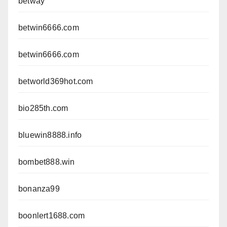
betway
betwin6666.com
betwin6666.com
betworld369hot.com
bio285th.com
bluewin8888.info
bombet888.win
bonanza99
boonlert1688.com