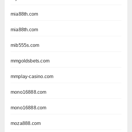
mia88th.com
mia88th.com
mib555s.com
mmgoldsbets.com
mmplay-casino.com
mono16888.com
mono16888.com
moza888.com