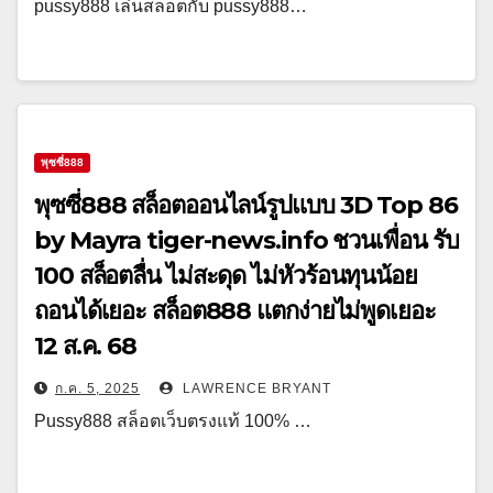
pussy888 เล่นสล็อตกับ pussy888…
พุซซี่888
พุซซี่888 สล็อตออนไลน์รูปแบบ 3D Top 86
by Mayra tiger-news.info ชวนเพื่อน รับ
100 สล็อตลื่น ไม่สะดุด ไม่หัวร้อนทุนน้อย
ถอนได้เยอะ สล็อต888 แตกง่ายไม่พูดเยอะ
12 ส.ค. 68
ก.ค. 5, 2025
LAWRENCE BRYANT
Pussy888 สล็อตเว็บตรงแท้ 100% …