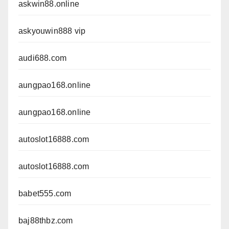
askwin88.online
askyouwin888 vip
audi688.com
aungpao168.online
aungpao168.online
autoslot16888.com
autoslot16888.com
babet555.com
baj88thbz.com