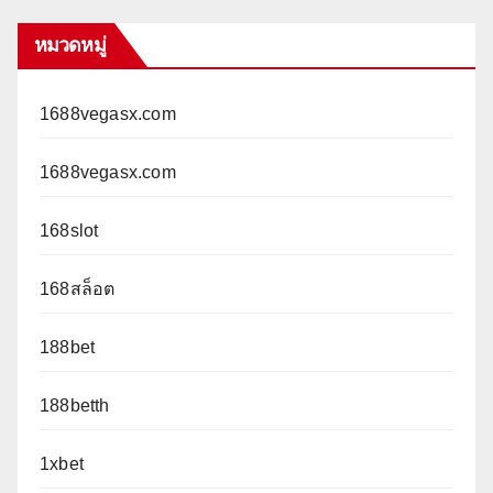
หมวดหมู่
1688vegasx.com
1688vegasx.com
168slot
168สล็อต
188bet
188betth
1xbet