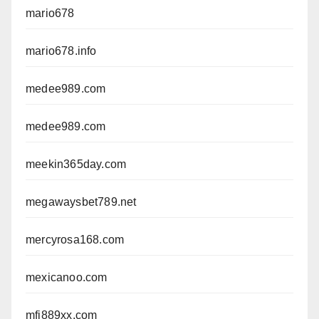
mario678
mario678.info
medee989.com
medee989.com
meekin365day.com
megawaysbet789.net
mercyrosa168.com
mexicanoo.com
mfj889xx.com