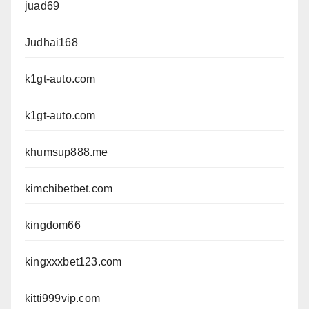
juad69
Judhai168
k1gt-auto.com
k1gt-auto.com
khumsup888.me
kimchibetbet.com
kingdom66
kingxxxbet123.com
kitti999vip.com