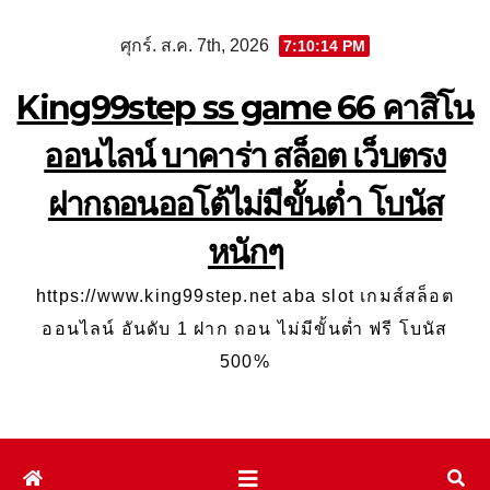
Skip
ศุกร์. ส.ค. 7th, 2026
7:10:15 PM
to
content
King99step ss game 66 คาสิโน
ออนไลน์ บาคาร่า สล็อต เว็บตรง
ฝากถอนออโต้ไม่มีขั้นต่ำ โบนัส
หนักๆ
https://www.king99step.net aba slot เกมส์สล็อต
ออนไลน์ อันดับ 1 ฝาก ถอน ไม่มีขั้นต่ำ ฟรี โบนัส
500%