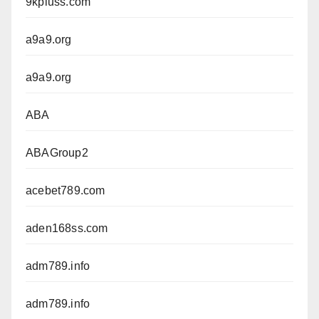
9kpluss.com
a9a9.org
a9a9.org
ABA
ABAGroup2
acebet789.com
aden168ss.com
adm789.info
adm789.info