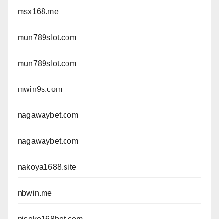
msx168.me
mun789slot.com
mun789slot.com
mwin9s.com
nagawaybet.com
nagawaybet.com
nakoya1688.site
nbwin.me
niseko168bet.com