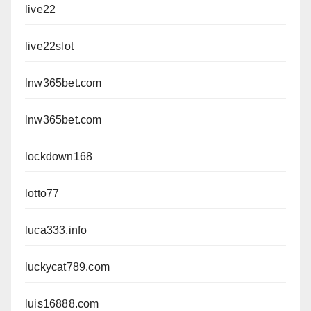
live22
live22slot
lnw365bet.com
lnw365bet.com
lockdown168
lotto77
luca333.info
luckycat789.com
luis16888.com