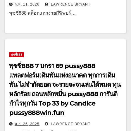
ก.พ. 11, 2026
LAWRENCE BRYANT
พุซซี่888 สล็อตแตกง่ายมีฟีพบร์…
พุซซี่888
พุซซี่888 7 มกรา 69 pussy888
แพลตฟอร์มเดิมพันแห่งอนาคต ทุกการเดิม
พัน ไม่จำกัดยอด จะรวยจะจนเล่นได้หมด ทุน
หลักร้อย ถอนหลักหมื่น pussy888 การันตี
กำไรทุกวัน Top 33 by Candice
pussy888win.fun
พ.ย. 26, 2025
LAWRENCE BRYANT