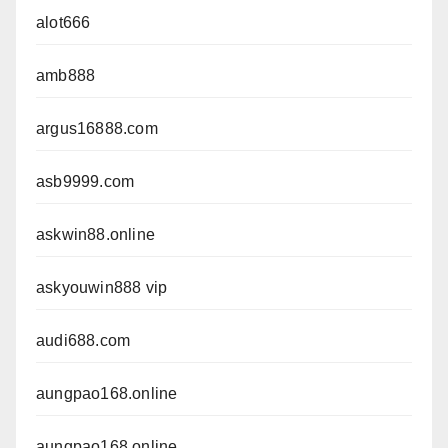
alot666
amb888
argus16888.com
asb9999.com
askwin88.online
askyouwin888 vip
audi688.com
aungpao168.online
aungpao168.online