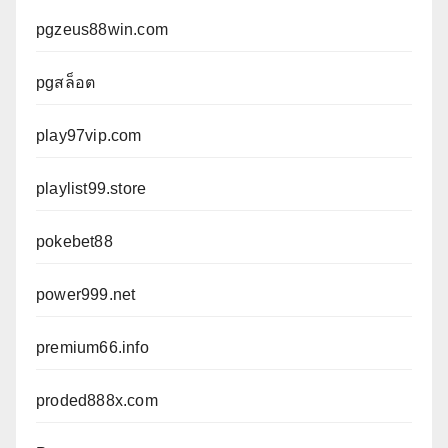
pgzeus88win.com
pgสล็อต
play97vip.com
playlist99.store
pokebet88
power999.net
premium66.info
proded888x.com