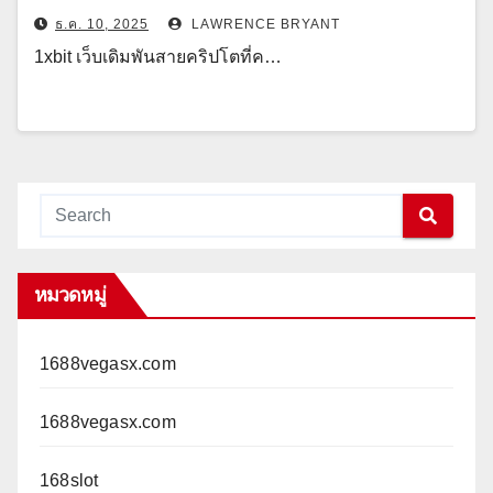
ธ.ค. 10, 2025
LAWRENCE BRYANT
1xbit เว็บเดิมพันสายคริปโตที่ค…
หมวดหมู่
1688vegasx.com
1688vegasx.com
168slot