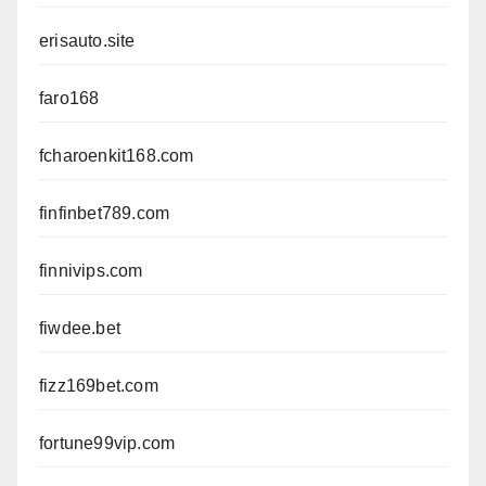
erisauto.site
faro168
fcharoenkit168.com
finfinbet789.com
finnivips.com
fiwdee.bet
fizz169bet.com
fortune99vip.com