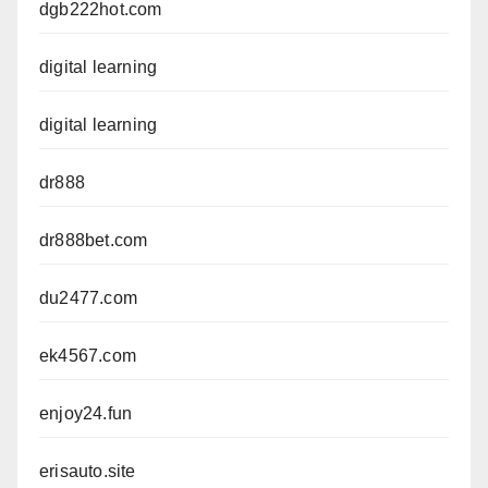
dgb222hot.com
digital learning
digital learning
dr888
dr888bet.com
du2477.com
ek4567.com
enjoy24.fun
erisauto.site