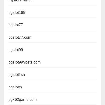
Pgslot เว็บตรง
pgslot168
pgslot77
pgslot77.com
pgslot99
pgslot999bets.com
pgslotfish
pgslotth
pgx62game.com