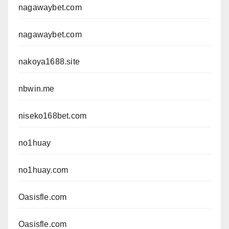
nagawaybet.com
nagawaybet.com
nakoya1688.site
nbwin.me
niseko168bet.com
no1huay
no1huay.com
Oasisfle.com
Oasisfle.com