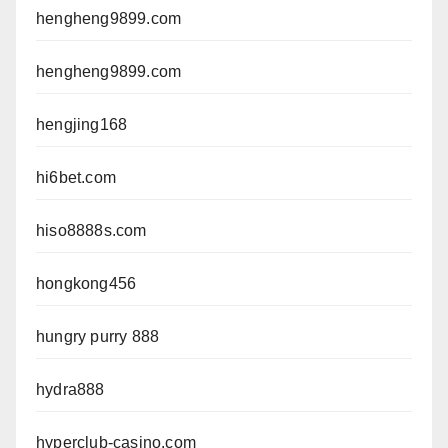
hengheng9899.com
hengheng9899.com
hengjing168
hi6bet.com
hiso8888s.com
hongkong456
hungry purry 888
hydra888
hyperclub-casino.com