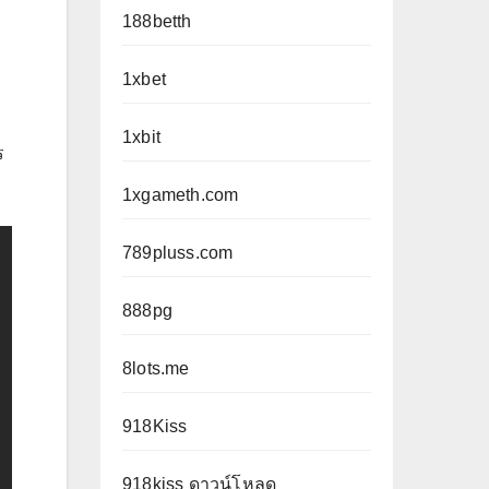
188betth
1xbet
1xbit
ร
1xgameth.com
789pluss.com
888pg
8lots.me
918Kiss
918kiss ดาวน์โหลด