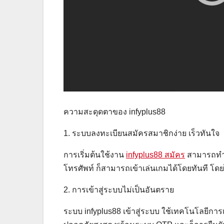
ความสะดุดตาของ infyplus88
1. ระบบลงทะเบียนสมัครสมาชิกง่าย เร็วทันใจ
การเริ่มต้นใช้งาน
infyplus88 สมัคร
สามารถทำได
โทรศัพท์ ก็สามารถเข้าเล่นเกมได้โดยทันที โดย
2. การเข้าสู่ระบบไม่เป็นอันตราย
ระบบ infyplus88 เข้าสู่ระบบ ใช้เทคโนโลยีการ