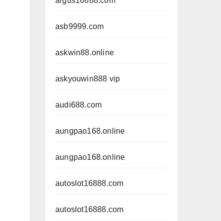
argus16888.com
asb9999.com
askwin88.online
askyouwin888 vip
audi688.com
aungpao168.online
aungpao168.online
autoslot16888.com
autoslot16888.com