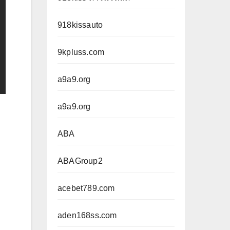
918kissauto
9kpluss.com
a9a9.org
a9a9.org
ABA
ABAGroup2
acebet789.com
aden168ss.com