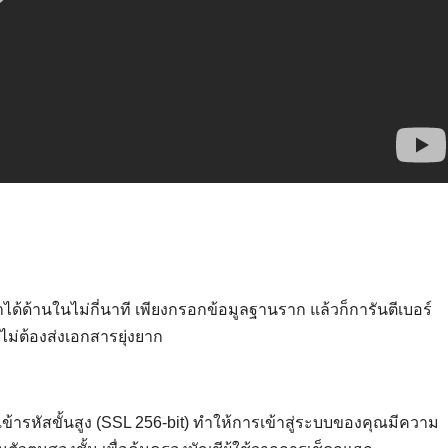
้ด้านในไม่กี่นาที เพียงกรอกข้อมูลฐานราก แล้วก็การันตีเบอร์
ไม่ต้องส่งเอกสารยุ่งยาก
เข้ารหัสขั้นสูง (SSL 256-bit) ทำให้การเข้าสู่ระบบของคุณมีความ