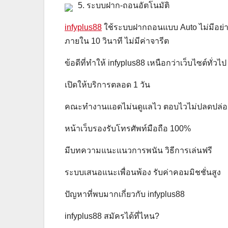
5. ระบบฝาก-ถอนอัตโนมัติ
infyplus88
ใช้ระบบฝากถอนแบบ Auto ไม่มีอย่างน
ภายใน 10 วินาที ไม่มีค่าจารีต
ข้อดีที่ทำให้ infyplus88 เหนือกว่าเว็บไซต์ทั่วไป
เปิดให้บริการตลอด 1 วัน
คณะทำงานแอดไม่นดูแลไว ตอบไวไม่ปลดปล่อ
หน้าเว็บรองรับโทรศัพท์มือถือ 100%
มีบทความแนะแนวการพนัน วิธีการเล่นฟรี
ระบบเสนอแนะเพื่อนพ้อง รับค่าคอมมิชชั่นสูง
ปัญหาที่พบมากเกี่ยวกับ infyplus88
infyplus88 สมัครได้ที่ไหน?