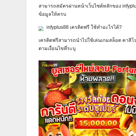
สามารถสมัครผ่านหน้าเว็บไซต์หลักของ infyplus
ข้อมูลให้ครบ
infyplus88 เครดิตฟรี ใช้ทำอะไรได้?
เครดิตฟรีสามารถนำไปใช้เล่นเกมสล็อต คาสิโน 
ตามเงื่อนไขที่ระบุ