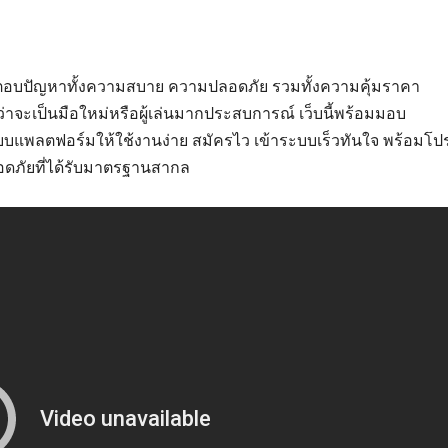
่ตอบปัญหาทั้งความสบาย ความปลอดภัย รวมทั้งความคุ้มราคา
่าจะเป็นมือใหม่หรือผู้เล่นมากประสบการณ์ เว็บนี้พร้อมมอบ
บบแพลตฟอร์มให้ใช้งานง่าย สมัครไว เข้าระบบเร็วทันใจ พร้อมโป
อดภัยที่ได้รับมาตรฐานสากล