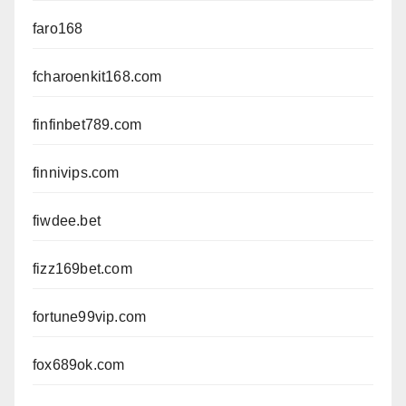
faro168
fcharoenkit168.com
finfinbet789.com
finnivips.com
fiwdee.bet
fizz169bet.com
fortune99vip.com
fox689ok.com