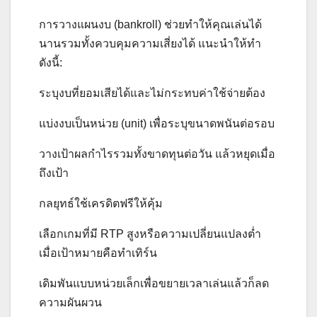
การวางแผนงบ (bankroll) ช่วยทำให้คุณเล่นได้
นานรวมทั้งควบคุมความเสี่ยงได้ แนะนำให้ทำ
ดังนี้:
ระบุงบที่ยอมเสียได้และไม่กระทบค่าใช้จ่ายต้อง
แบ่งงบเป็นหน่วย (unit) เพื่อระบุขนาดพนันต่อรอบ
วางเป้าผลกำไรรวมทั้งขาดทุนต่อวัน แล้วหยุดเมื่อ
ถึงเป้า
กลยุทธ์ใช้เครดิตฟรีให้คุ้ม
เลือกเกมที่มี RTP สูงหรือความเปลี่ยนแปลงต่ำ
เมื่อเป้าหมายคือทำเทิร์น
เดิมพันแบบหน่วยเล็กเพื่อขยายเวลาเล่นแล้วก็ลด
ความผันผวน