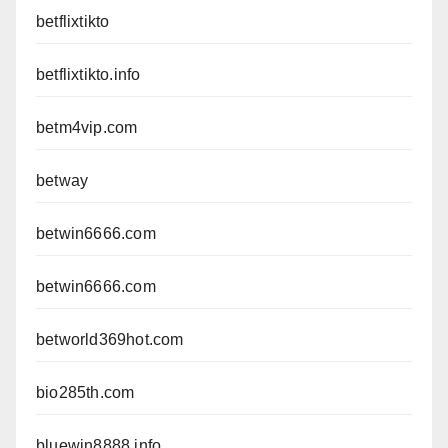
betflixtikto
betflixtikto.info
betm4vip.com
betway
betwin6666.com
betwin6666.com
betworld369hot.com
bio285th.com
bluewin8888.info