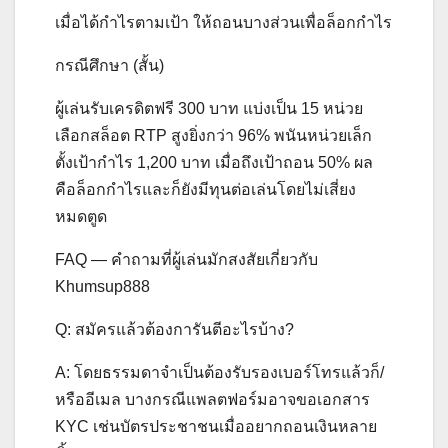
เมื่อได้กำไรตามเป้า ให้ถอนบางส่วนเพื่อล็อกกำไร
กรณีศึกษา (สั้น)
ผู้เล่นรับเครดิตฟรี 300 บาท แบ่งเป็น 15 หน่วย
เลือกสล็อต RTP สูงยิ่งกว่า 96% พนันหน่วยเล็ก
ตั้งเป้ากำไร 1,200 บาท เมื่อถึงเป้าถอน 50% ผล
คือล็อกกำไรและก็ยังมีทุนต่อเล่นโดยไม่เสี่ยง
หมดตูด
FAQ — คำถามที่ผู้เล่นมักสงสัยเกี่ยวกับ
Khumsup888
Q: สมัครแล้วต้องการันตีอะไรบ้าง?
A: โดยธรรมดาจำเป็นต้องรับรองเบอร์โทรแล้วก็/
หรืออีเมล บางกรณีแพลตฟอร์มอาจขอเอกสาร
KYC เช่นบัตรประชาชนเมื่ออยากถอนเงินหลาย