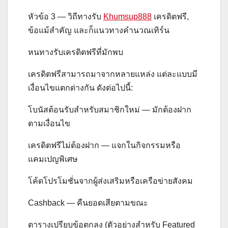
หัวข้อ 3 — วิถีทางรับ
Khumsup888
เครดิตฟรี,
ข้อแม้สำคัญ และก็แนวทางคำนวณเทิร์น
หนทางรับเครดิตฟรีที่มักพบ
เครดิตฟรีสามารถมาจากหลายแหล่ง แต่ละแบบมี
เงื่อนไขแตกต่างกัน ดังต่อไปนี้:
โบนัสต้อนรับสำหรับสมาชิกใหม่ — มักต้องฝาก
ตามเงื่อนไข
เครดิตฟรีไม่ต้องฝาก — แจกในกิจกรรมหรือ
แคมเปญพิเศษ
โค้ดโปรโมชั่นจากผู้ส่งเสริมหรือเครือข่ายสังคม
Cashback — คืนยอดเสียตามขณะ
ตารางเปรียบข้อตกลง (ตัวอย่างสำหรับ Featured