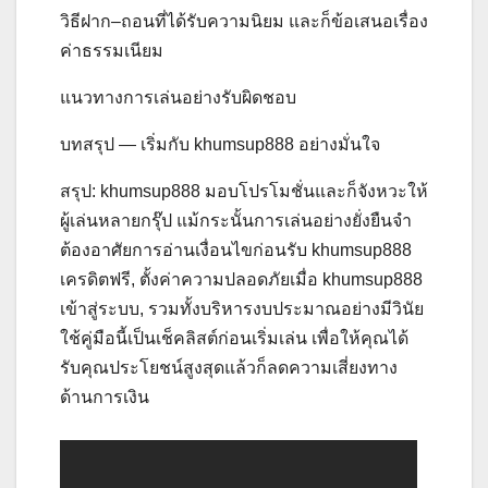
วิธีฝาก–ถอนที่ได้รับความนิยม และก็ข้อเสนอเรื่อง
ค่าธรรมเนียม
แนวทางการเล่นอย่างรับผิดชอบ
บทสรุป — เริ่มกับ khumsup888 อย่างมั่นใจ
สรุป: khumsup888 มอบโปรโมชั่นและก็จังหวะให้
ผู้เล่นหลายกรุ๊ป แม้กระนั้นการเล่นอย่างยั่งยืนจำ
ต้องอาศัยการอ่านเงื่อนไขก่อนรับ khumsup888
เครดิตฟรี, ตั้งค่าความปลอดภัยเมื่อ khumsup888
เข้าสู่ระบบ, รวมทั้งบริหารงบประมาณอย่างมีวินัย
ใช้คู่มือนี้เป็นเช็คลิสต์ก่อนเริ่มเล่น เพื่อให้คุณได้
รับคุณประโยชน์สูงสุดแล้วก็ลดความเสี่ยงทาง
ด้านการเงิน