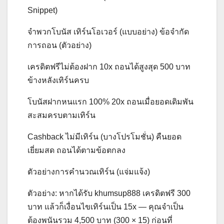
Snippet)
จำพวกโบนัส เทิร์นโอเวอร์ (แบบอย่าง) ข้อจำกัด
การถอน (ตัวอย่าง)
เครดิตฟรีไม่ต้องฝาก 10x ถอนได้สูงสุด 500 บาท
ข้างหลังเทิร์นครบ
โบนัสฝากหนแรก 100% 20x ถอนเมื่อยอดเดิมพัน
สะสมครบตามเทิร์น
Cashback ไม่มีเทิร์น (บางโปรโมชั่น) คืนยอด
เยี่ยมสด ถอนได้ตามข้อตกลง
ตัวอย่างการคำนวณเทิร์น (แจ่มแจ้ง)
ตัวอย่าง: หากได้รับ khumsup888 เครดิตฟรี 300
บาท แล้วก็เงื่อนไขเทิร์นเป็น 15x — คุณจำเป็น
ต้องพนันรวม 4,500 บาท (300 × 15) ก่อนที่