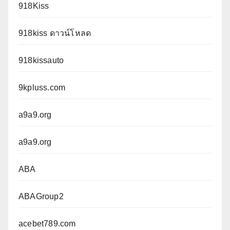
918Kiss
918kiss ดาวน์โหลด
918kissauto
9kpluss.com
a9a9.org
a9a9.org
ABA
ABAGroup2
acebet789.com