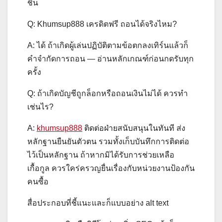
ชิ้น
Q: Khumsup888 เครดิตฟรี ถอนได้จริงไหม?
A: ได้ ถ้าเกิดผู้เล่นปฏิบัติตามข้อตกลงเทิร์นแล้วก็
คำจำกัดการถอน — อ่านหลักเกณฑ์ก่อนกดรับทุก
ครั้ง
Q: ถ้าเกิดบัญชีถูกล็อกหรือถอนเงินไม่ได้ ควรทำ
เช่นไร?
A:
khumsup888
ติดต่อฝ่ายสนับสนุนในทันที ส่ง
หลักฐานยืนยันตัวตน รวมทั้งเก็บบันทึกการติดต่อ
ไว้เป็นหลักฐาน ถ้าหากมิได้รับการช่วยเหลือ
เกื้อกูล ควรใคร่ครวญยื่นเรื่องกับหน่วยงานป้องกัน
คนซื้อ
สื่อประกอบที่ชี้แนะและก็แบบอย่าง alt text