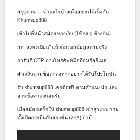
สรุปด่วน — ทำอะไรบ้างเมื่ออยากได้เริ่มกับ
Khumsup888
เข้าไปที่หน้าสมัครของเว็บ (ใช้ slug ข้างต้น)
กด “ลงทะเบียน” แล้วก็กรอกข้อมูลตามจริง
การันตี OTP ทางโทรศัพท์มือถือหรืออีเมล
ฝากเงินตามข้อตกลงหากอยากได้รับโปรโมชั่น
รับ khumsup888 เครดิตฟรี ตามคำแนะนำ และ
อ่านข้อตกลงก่อนรับ
เมื่อสมัครเสร็จให้ khumsup888 เข้าสู่ระบบ รวม
ทั้งเปิดการยืนยันสองชั้น (2FA) ถ้ามี