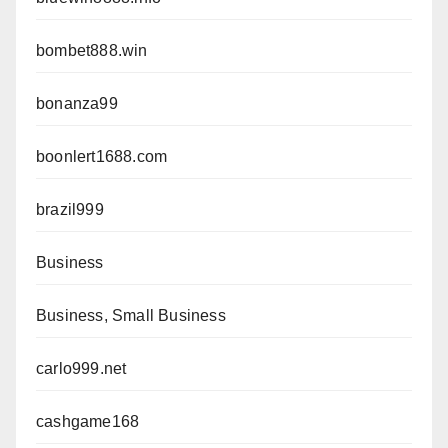
bombet888.win
bonanza99
boonlert1688.com
brazil999
Business
Business, Small Business
carlo999.net
cashgame168