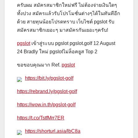
ครับผม สมัครสมาชิกใหม่ฟรี ไม่ต้องจ่ายเงินใดๆ
ทั้งปวง สมัครแล้วรับโปรโมชั่นต่างๆได้ในทันทีอีก
ด้วย สายทุนน้อยโปรดทราบ เว็บไซต์ pgslot รับ
สมัครสมาชิกเยอะๆ มาสมัครกันเยอะๆครับ!
pgslot
เข้าสู่ระบบ pgslot pgslot.golf 12 August
24 Bradly ใหม่ pgslotไม่ล็อคยูส Top 2
ขอขอบคุณมาก Ref.
pgslot
https://bit.ly/pgslot-golf
https://rebrand.ly/pgslot-golf
https://wow.in.th/pgslot-golf
https://t.co/TstfMrr7ER
https://shorturl.asia/lbC8a