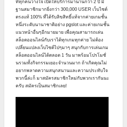
ที่ทุกคนวางใจ เปิดให้บริการมานานกว่า 2 ปี มี
ฐานสมาชิกมากยิ่งกว่า 300,000 USER เว็บไซต์
ตรงแท้ 100% ที่ได้รับลิขสิทธิ์แท้จากค่ายเกมชั้น
หนึ่งระดับนานาชาติอย่าง pgslot และค่ายเกมชั้น
แนวหน้าอื่นๆอีกมายมาย เพื่อคุณสามารถเล่น
สล็อตออนไลน์กับเราได้ทุกเกมทุกค่าย ไม่ต้อง
เปลี่ยนแปลงเว็บไซต์ไปๆมาๆ สนุกกับการเล่นเกม
สล็อตออนไลน์ได้ตลอด 1 วัน มาพร้อมโปรโมชั่
นรวมทั้งกิจกรรมเยอะจำนวนมาก ถ้าเกิดคุณไม่
อยากพลาดความสนุกสนานและความประทับใจ
พวกนี้ล่ะก็ มาสมัครสมาชิกใหม่กับพวกเรากันนะ
ครับ สมัครเป็นสมาชิกเลย!