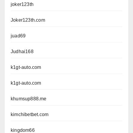
joker123th
Joker123th.com
juad69
Judhai168
k1gt-auto.com
k1gt-auto.com
khumsup888.me
kimchibetbet.com
kingdom66