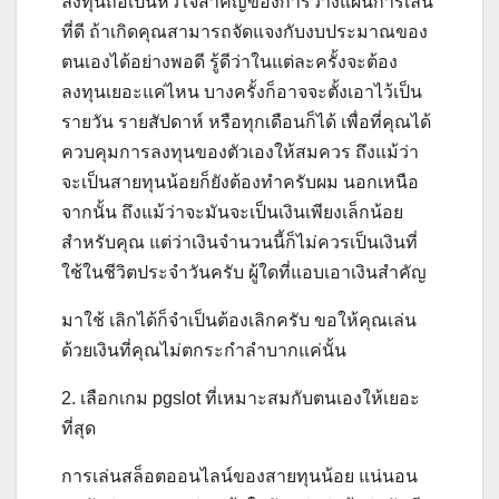
ลงทุนถือเป็นหัวใจสำคัญของการวางแผนการเล่น
ที่ดี ถ้าเกิดคุณสามารถจัดแจงกับงบประมาณของ
ตนเองได้อย่างพอดี รู้ดีว่าในแต่ละครั้งจะต้อง
ลงทุนเยอะแค่ไหน บางครั้งก็อาจจะตั้งเอาไว้เป็น
รายวัน รายสัปดาห์ หรือทุกเดือนก็ได้ เพื่อที่คุณได้
ควบคุมการลงทุนของตัวเองให้สมควร ถึงแม้ว่า
จะเป็นสายทุนน้อยก็ยังต้องทำครับผม นอกเหนือ
จากนั้น ถึงแม้ว่าจะมันจะเป็นเงินเพียงเล็กน้อย
สำหรับคุณ แต่ว่าเงินจำนวนนี้ก็ไม่ควรเป็นเงินที่
ใช้ในชีวิตประจำวันครับ ผู้ใดที่แอบเอาเงินสำคัญ
มาใช้ เลิกได้ก็จำเป็นต้องเลิกครับ ขอให้คุณเล่น
ด้วยเงินที่คุณไม่ตกระกำลำบากแค่นั้น
2. เลือกเกม pgslot ที่เหมาะสมกับตนเองให้เยอะ
ที่สุด
การเล่นสล็อตออนไลน์ของสายทุนน้อย แน่นอน