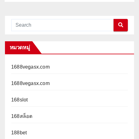
2568
หมวดหมู่
1688vegasx.com
1688vegasx.com
168slot
168สล็อต
188bet