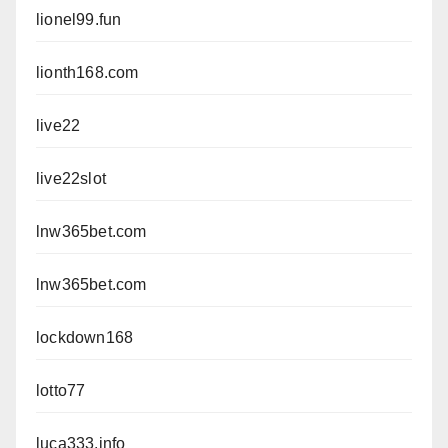
lionel99.fun
lionth168.com
live22
live22slot
lnw365bet.com
lnw365bet.com
lockdown168
lotto77
luca333.info