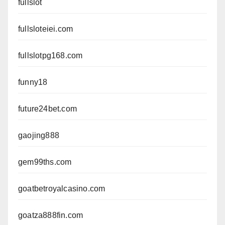
fullslot
fullsloteiei.com
fullslotpg168.com
funny18
future24bet.com
gaojing888
gem99ths.com
goatbetroyalcasino.com
goatza888fin.com