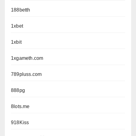
188betth
1xbet
1xbit
1xgameth.com
789pluss.com
888pg
8lots.me
918Kiss