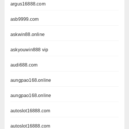
argus16888.com
asb9999.com
askwin88.online
askyouwin888 vip
audi688.com
aungpao168.online
aungpao168.online
autoslot16888.com
autoslot16888.com