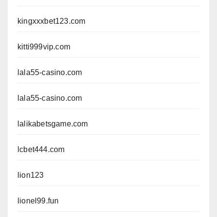
kingxxxbet123.com
kitti999vip.com
lala55-casino.com
lala55-casino.com
lalikabetsgame.com
lcbet444.com
lion123
lionel99.fun