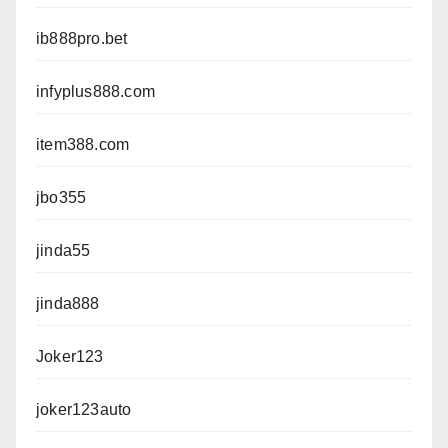
ib888pro.bet
infyplus888.com
item388.com
jbo355
jinda55
jinda888
Joker123
joker123auto