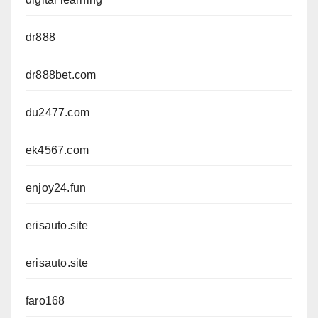
dr888
dr888bet.com
du2477.com
ek4567.com
enjoy24.fun
erisauto.site
erisauto.site
faro168