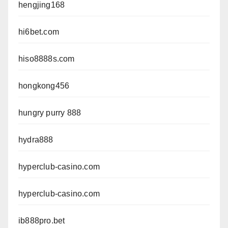
hengjing168
hi6bet.com
hiso8888s.com
hongkong456
hungry purry 888
hydra888
hyperclub-casino.com
hyperclub-casino.com
ib888pro.bet