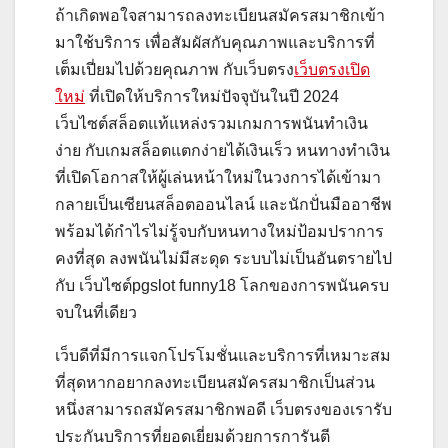
ถ้าเกิดพอใจสามารถลงทะเบียนสมัครสมาชิกเข้า
มาใช้บริการ เพื่อสัมผัสกับคุณภาพและบริการที่
เต็มเปี่ยมไปด้วยคุณภาพ กับเว็บตรง
เว็บตรงเปิด
ใหม่
ที่เปิดให้บริการใหม่ปัจจุบันในปี 2024
เว็บไซต์สล็อตแท้แหล่งรวมเกมการพนันทำเงิน
ง่าย กับเกมสล็อตแตกง่ายได้เงินเร็ว หนทางทำเงิน
ที่เปิดโอกาสให้ผู้เล่นหน้าใหม่ในวงการได้เข้ามา
กลายเป็นเซียนสล็อตออนไลน์ และนักปั่นมืออาชีพ
พร้อมได้กำไรไม่รู้จบกับหนทางใหม่ป้อมปราการ
คงที่สุด ลงพนันไม่มีสะดุด ระบบไม่เป็นอันตรายไป
กับ เว็บไซต์pgslot funny18 โลกของการพนันครบ
จบในที่เดียว
เว็บดีที่มีการแจกโปรโมชั่นและบริการที่เหมาะสม
ที่สุดหากอยากลงทะเบียนสมัครสมาชิกเป็นส่วน
หนึ่งสามารถสมัครสมาชิกพอดี เว็บตรงของเรารับ
ประกันบริการที่ยอดเยี่ยมด้วยการการันตี