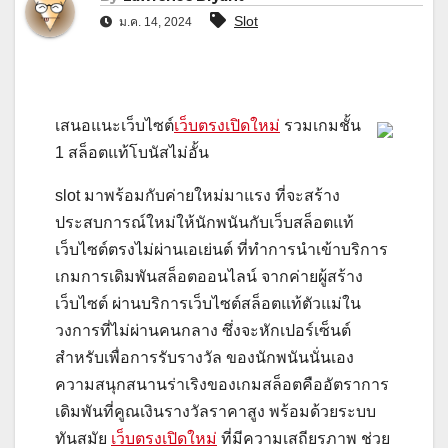
Slot
ม.ค. 14, 2024
เสนอแนะเว็บไซต์
เว็บตรงเปิดใหม่
รวมเกมชั้น
1 สล็อตแท้โบนัสไม่อั้น
slot มาพร้อมกับค่ายใหม่มาแรง ที่จะสร้าง
ประสบการณ์ใหม่ให้นักพนันกับเว็บสล็อตแท้
เว็บไซต์ตรงไม่ผ่านเอเย่นต์ ที่ทำการนำเข้าบริการ
เกมการเดิมพันสล็อตออนไลน์ จากค่ายผู้สร้าง
เว็บไซต์ ผ่านบริการเว็บไซต์สล็อตแท้ตัวแม่ใน
วงการที่ไม่ผ่านคนกลาง ซึ่งจะหักเปอร์เซ็นต์
สำหรับเพื่อการรับรางวัล ของนักพนันนั่นเอง
ความสนุกสนานร่าเริงของเกมสล็อตคืออัตราการ
เดิมพันที่คูณเงินรางวัลราคาสูง พร้อมด้วยระบบ
ทันสมัย
เว็บตรงเปิดใหม่
ที่มีความเสถียรภาพ ช่วย