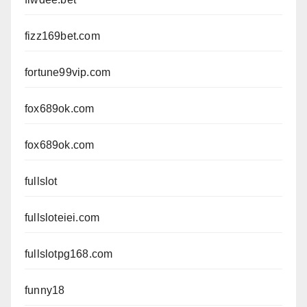
fizz169bet.com
fortune99vip.com
fox689ok.com
fox689ok.com
fullslot
fullsloteiei.com
fullslotpg168.com
funny18