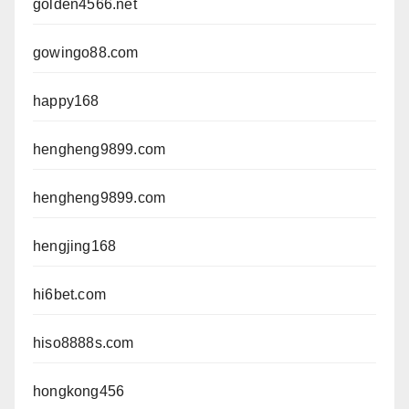
golden4566.net
gowingo88.com
happy168
hengheng9899.com
hengheng9899.com
hengjing168
hi6bet.com
hiso8888s.com
hongkong456