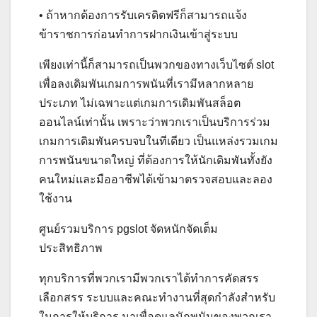
• ถ้าหากต้องการรับเครดิตฟรีก็สามารถแจ้ง
ข้าราชการก่อนทำการฝากเงินเข้าสู่ระบบ
เพียงเท่านี้ก็สามารถเป็นพวกของทางเว็บไซต์ slot
เพื่อลงเดิมพันเกมการพนันที่เรามีหลากหลาย
ประเภท ไม่เฉพาะแต่เกมการเดิมพันสล็อต
ออนไลน์เท่านั้น เพราะว่าพวกเราเป็นบริการร่วม
เกมการเดิมพันครบจบในทีเดียว เป็นแหล่งรวมเกม
การพนันขนาดใหญ่ ที่ต้องการให้นักเดิมพันทั้งยัง
คนใหม่และมืออาชีพได้เข้ามาตรวจสอบและลอง
ใช้งาน
ศูนย์รวมบริการ pgslot จัดหนักจัดเต็ม
ประสิทธิภาพ
ทุกบริการที่พวกเรามีพวกเราได้ทำการคัดสรร
เลือกสรร ระบบและคณะทำงานที่สุดกำลังสำหรับ
ในการให้บริการ มาเพื่อดูแลนักพนันของพวกเรา