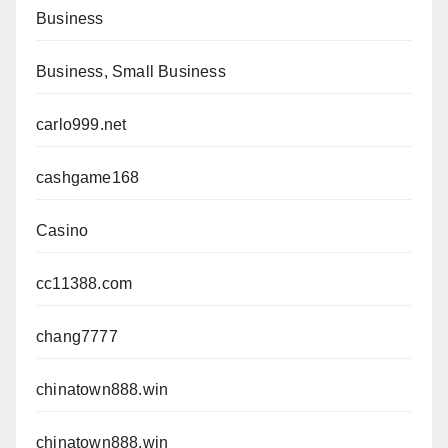
Business
Business, Small Business
carlo999.net
cashgame168
Casino
cc11388.com
chang7777
chinatown888.win
chinatown888.win