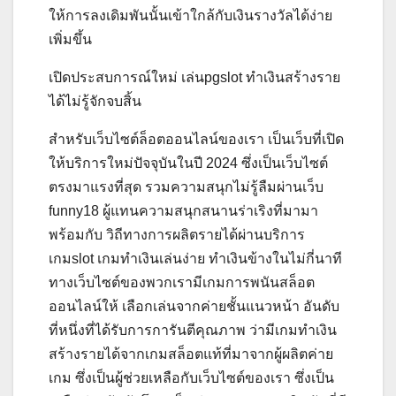
ให้การลงเดิมพันนั้นเข้าใกล้กับเงินรางวัลได้ง่าย
เพิ่มขึ้น
เปิดประสบการณ์ใหม่ เล่นpgslot ทำเงินสร้างราย
ได้ไม่รู้จักจบสิ้น
สำหรับเว็บไซต์ล็อตออนไลน์ของเรา เป็นเว็บที่เปิด
ให้บริการใหม่ปัจจุบันในปี 2024 ซึ่งเป็นเว็บไซต์
ตรงมาแรงที่สุด รวมความสนุกไม่รู้ลืมผ่านเว็บ
funny18 ผู้แทนความสนุกสนานร่าเริงที่มามา
พร้อมกับ วิถีทางการผลิตรายได้ผ่านบริการ
เกมslot เกมทำเงินเล่นง่าย ทำเงินข้างในไม่กี่นาที
ทางเว็บไซต์ของพวกเรามีเกมการพนันสล็อต
ออนไลน์ให้ เลือกเล่นจากค่ายชั้นแนวหน้า อันดับ
ที่หนึ่งที่ได้รับการการันตีคุณภาพ ว่ามีเกมทำเงิน
สร้างรายได้จากเกมสล็อตแท้ที่มาจากผู้ผลิตค่าย
เกม ซึ่งเป็นผู้ช่วยเหลือกับเว็บไซต์ของเรา ซึ่งเป็น