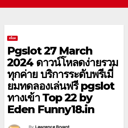
สล็อต
Pgslot 27 March
2024 ดาวน์โหลดง่ายรวม
ทุกค่าย บริการระดับพรีเมี่
ยมทดลองเล่นฟรี pgslot
ทางเข้า Top 22 by
Eden Funny18.in
By
Lawrence Bryant