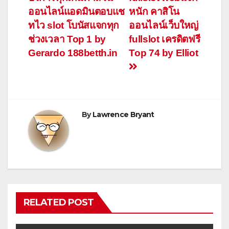
ออนไลน์แอดมินตอบแช
หนัก คาสิโน
ทไว slot โบนัสแจกทุก
ออนไลน์เว็บใหญ่
ช่วงเวลา Top 1 by
fullslot เครดิตฟรี
Gerardo 188betth.in
Top 74 by Elliot
By
Lawrence Bryant
RELATED POST