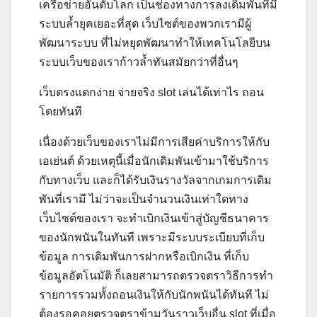
เครือข่ายอันดับโลก เป็นช่องทางการลงเดิมพันที่มี
ระบบล้ำยุคเยอะที่สุด เว็บไซต์ของพวกเรามีผู้
พัฒนาระบบ ที่ไม่หยุดพัฒนาทำให้เทคโนโลยีบน
ระบบเว็บของเราก้าวล้ำทันสมัยกว่าที่อื่นๆ
เว็บตรงแตกง่าย จ่ายจริง slot เล่นได้เท่าไร ถอน
โดยทันที
เนื่องด้วยเว็บของเราไม่มีการเสียค่าบริการให้กับ
เอเย่นต์ ด้วยเหตุนี้เมื่อนักเดิมพันเข้ามาใช้บริการ
กับทางเว็บ และก็ได้รับเงินรางวัลจากเกมการเดิม
พันที่เรามี ไม่ว่าจะเป็นจำนวนเงินเท่าใดทาง
เว็บไซต์ของเรา จะทำเบิกเงินเข้าสู่บัญชีธนาคาร
ของนักพนันในทันที เพราะมีระบบระเบียบที่เก็บ
ข้อมูล การเดิมพันการฝากหรือเบิกเงิน ที่เก็บ
ข้อมูลอัตโนมัติ ก็เลยสามารถตรวจตราวิธีการทำ
รายการรวมทั้งถอนเงินให้กับนักพนันได้ทันที ไม่
ต้องรอคอยตรวจตราข้ามวันราวเว็บอื่น slot ที่เมื่อ