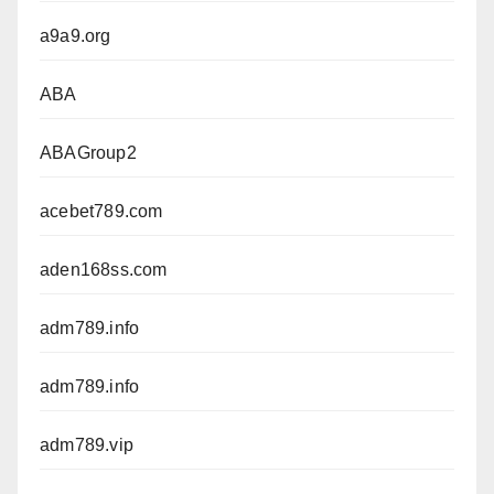
a9a9.org
ABA
ABAGroup2
acebet789.com
aden168ss.com
adm789.info
adm789.info
adm789.vip