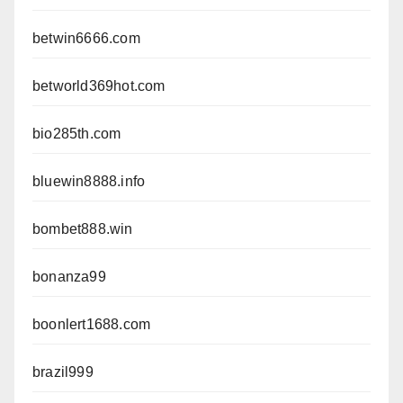
betwin6666.com
betworld369hot.com
bio285th.com
bluewin8888.info
bombet888.win
bonanza99
boonlert1688.com
brazil999