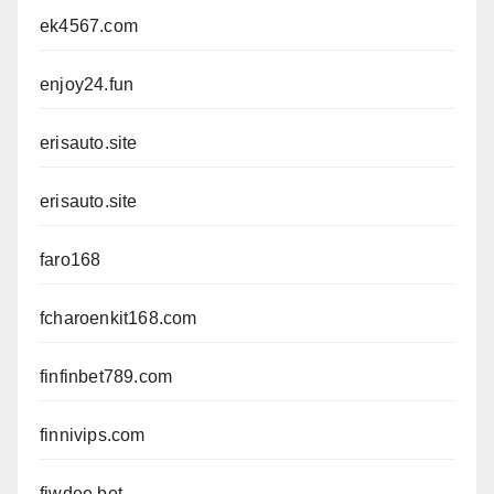
ek4567.com
enjoy24.fun
erisauto.site
erisauto.site
faro168
fcharoenkit168.com
finfinbet789.com
finnivips.com
fiwdee.bet