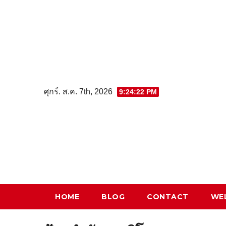
Skip
to
content
ศุกร์. ส.ค. 7th, 2026
9:24:23 PM
HOME
BLOG
CONTACT
WEL