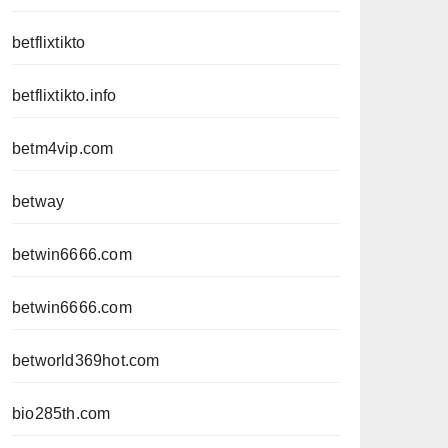
betflixtikto
betflixtikto.info
betm4vip.com
betway
betwin6666.com
betwin6666.com
betworld369hot.com
bio285th.com