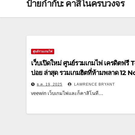
ป้ายกำกับ:
คาสิโนครบวงจร
ศูนย์รวมเกมไพ่
เว็บเปิดใหม่ ศูนย์รวมเกมไพ่ เครดิตฟร
บ่อย ล่าสุด รวมเกมฮิตที่ห้ามพลาด 1
ธ.ค. 19, 2025
LAWRENCE BRYANT
veewin เว็บเกมไพ่และก็คาสิโนที…