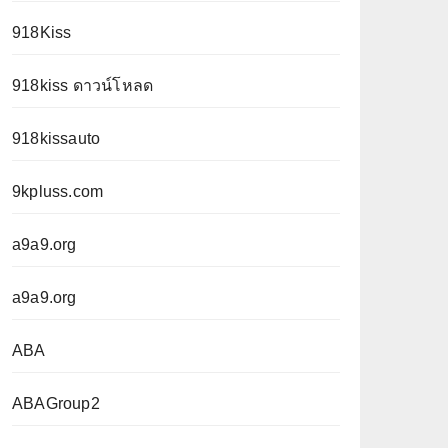
918Kiss
918kiss ดาวน์โหลด
918kissauto
9kpluss.com
a9a9.org
a9a9.org
ABA
ABAGroup2