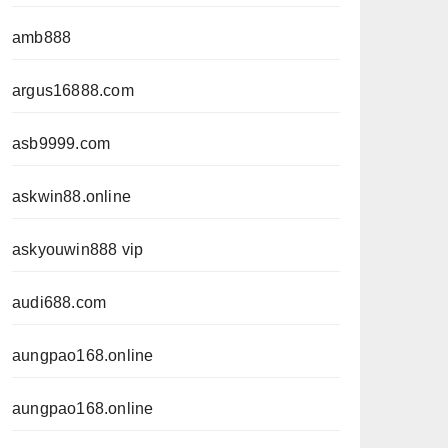
amb888
argus16888.com
asb9999.com
askwin88.online
askyouwin888 vip
audi688.com
aungpao168.online
aungpao168.online