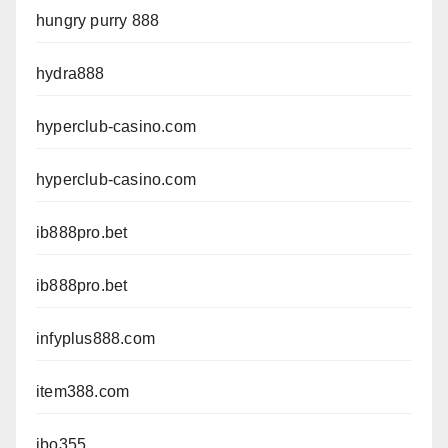
hungry purry 888
hydra888
hyperclub-casino.com
hyperclub-casino.com
ib888pro.bet
ib888pro.bet
infyplus888.com
item388.com
jbo355