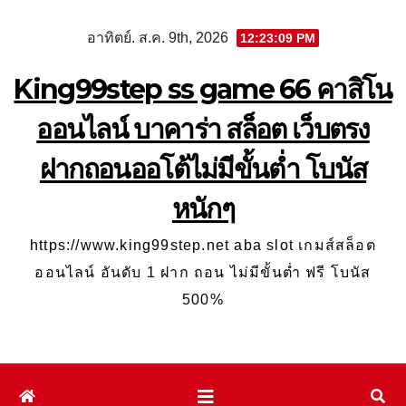
Skip
อาทิตย์. ส.ค. 9th, 2026
12:23:10 PM
to
content
King99step ss game 66 คาสิโน
ออนไลน์ บาคาร่า สล็อต เว็บตรง
ฝากถอนออโต้ไม่มีขั้นต่ำ โบนัส
หนักๆ
https://www.king99step.net aba slot เกมส์สล็อต
ออนไลน์ อันดับ 1 ฝาก ถอน ไม่มีขั้นต่ำ ฟรี โบนัส
500%