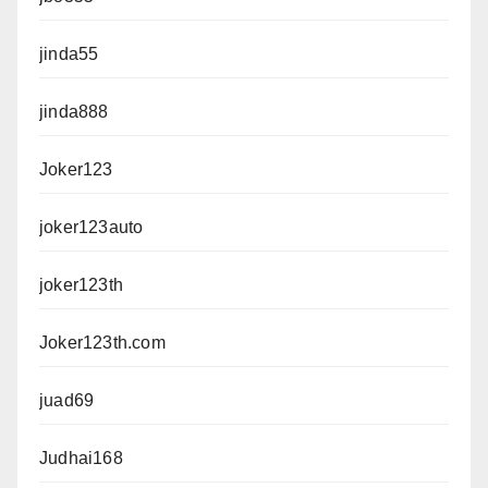
jinda55
jinda888
Joker123
joker123auto
joker123th
Joker123th.com
juad69
Judhai168