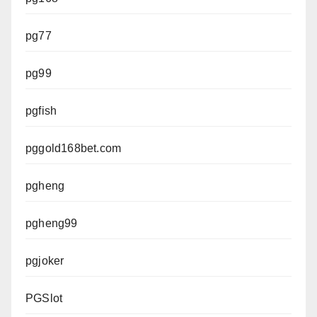
pg77
pg99
pgfish
pggold168bet.com
pgheng
pgheng99
pgjoker
PGSlot