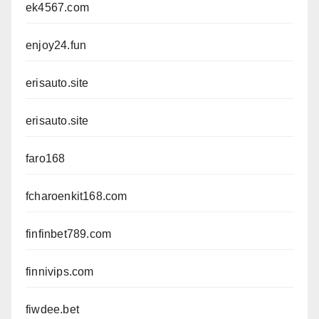
ek4567.com
enjoy24.fun
erisauto.site
erisauto.site
faro168
fcharoenkit168.com
finfinbet789.com
finnivips.com
fiwdee.bet