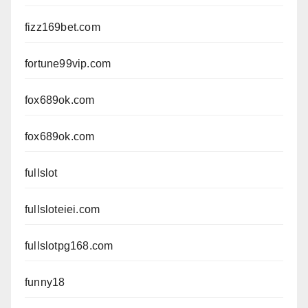
fizz169bet.com
fortune99vip.com
fox689ok.com
fox689ok.com
fullslot
fullsloteiei.com
fullslotpg168.com
funny18