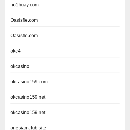
no1huay.com
Oasisfle.com
Oasisfle.com
okc4
okcasino
okcasino159.com
okcasino159.net
okcasino159.net
onesiamclub.site