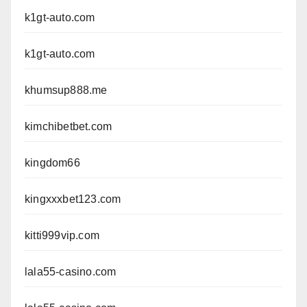
k1gt-auto.com
k1gt-auto.com
khumsup888.me
kimchibetbet.com
kingdom66
kingxxxbet123.com
kitti999vip.com
lala55-casino.com