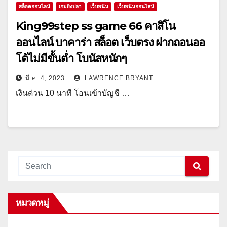
สล็อตออนไลน์
เกมยิงปลา
เว็บพนัน
เว็บพนันออนไลน์
King99step ss game 66 คาสิโน
ออนไลน์ บาคาร่า สล็อต เว็บตรง ฝากถอนออ
โต้ไม่มีขั้นต่ำ โบนัสหนักๆ
มี.ค. 4, 2023
LAWRENCE BRYANT
เงินด่วน 10 นาที โอนเข้าบัญชี …
หมวดหมู่