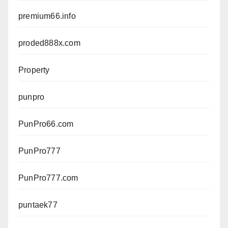
premium66.info
proded888x.com
Property
punpro
PunPro66.com
PunPro777
PunPro777.com
puntaek77