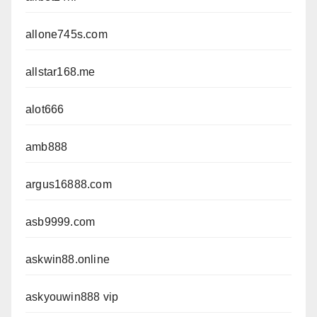
allone745s.com
allstar168.me
alot666
amb888
argus16888.com
asb9999.com
askwin88.online
askyouwin888 vip