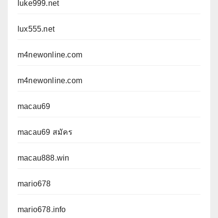
luke999.net
lux555.net
m4newonline.com
m4newonline.com
macau69
macau69 สมัคร
macau888.win
mario678
mario678.info