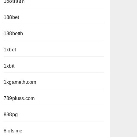
168สล็อต
188bet
188betth
1xbet
1xbit
1xgameth.com
789pluss.com
888pg
8lots.me