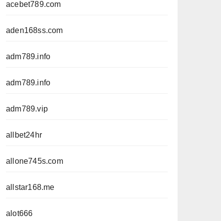
acebet789.com
aden168ss.com
adm789.info
adm789.info
adm789.vip
allbet24hr
allone745s.com
allstar168.me
alot666