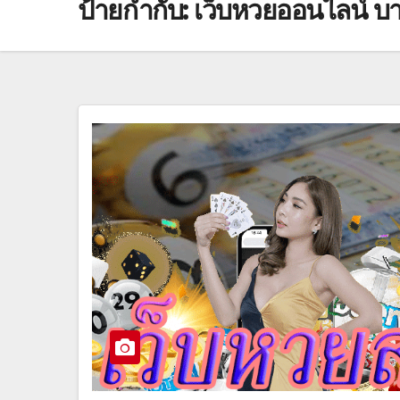
ป้ายกำกับ:
เว็บหวยออนไลน์ บ