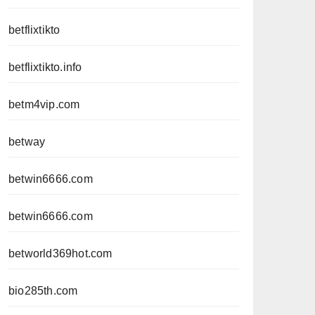
betflixtikto
betflixtikto.info
betm4vip.com
betway
betwin6666.com
betwin6666.com
betworld369hot.com
bio285th.com