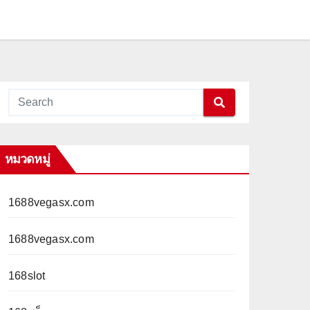
หมวดหมู่
1688vegasx.com
1688vegasx.com
168slot