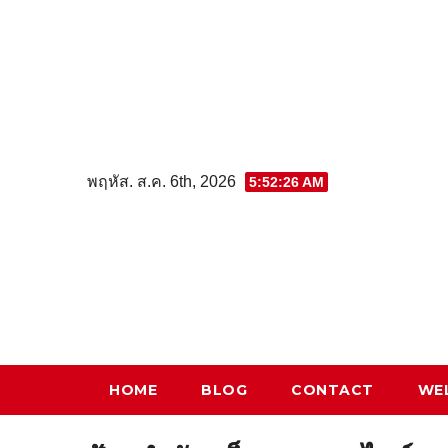
Skip
to
content
พฤหัส. ส.ค. 6th, 2026
5:52:27 AM
HOME
BLOG
CONTACT
WEL