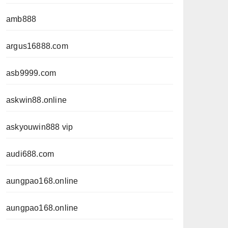
amb888
argus16888.com
asb9999.com
askwin88.online
askyouwin888 vip
audi688.com
aungpao168.online
aungpao168.online