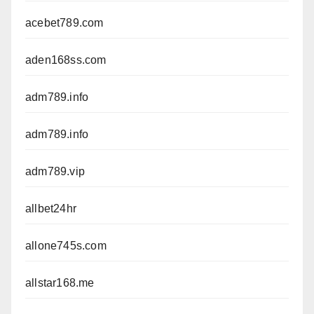
acebet789.com
aden168ss.com
adm789.info
adm789.info
adm789.vip
allbet24hr
allone745s.com
allstar168.me