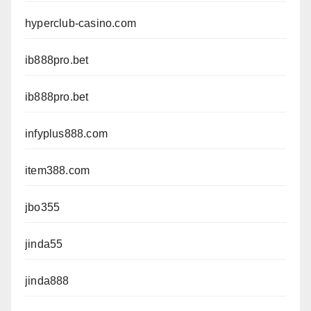
hyperclub-casino.com
ib888pro.bet
ib888pro.bet
infyplus888.com
item388.com
jbo355
jinda55
jinda888