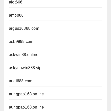
alot666
amb888
argus16888.com
asb9999.com
askwin88.online
askyouwin888 vip
audi688.com
aungpao168.online
aungpao168.online