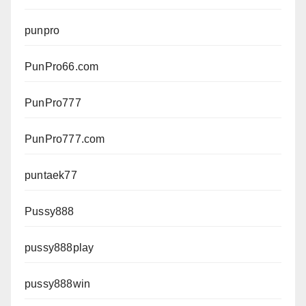
punpro
PunPro66.com
PunPro777
PunPro777.com
puntaek77
Pussy888
pussy888play
pussy888win