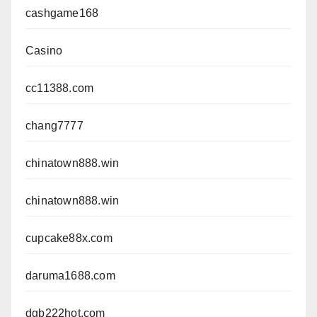
cashgame168
Casino
cc11388.com
chang7777
chinatown888.win
chinatown888.win
cupcake88x.com
daruma1688.com
dgb222hot.com