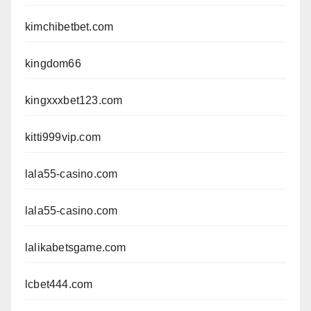
kimchibetbet.com
kingdom66
kingxxxbet123.com
kitti999vip.com
lala55-casino.com
lala55-casino.com
lalikabetsgame.com
lcbet444.com