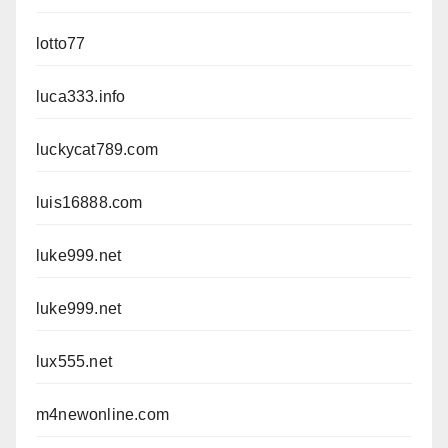
lotto77
luca333.info
luckycat789.com
luis16888.com
luke999.net
luke999.net
lux555.net
m4newonline.com