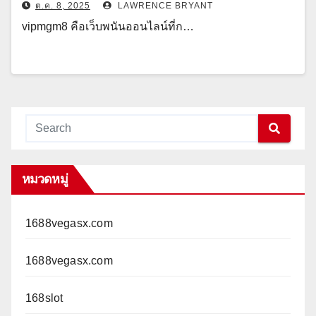
ต.ค. 8, 2025
LAWRENCE BRYANT
vipmgm8 คือเว็บพนันออนไลน์ที่ก…
หมวดหมู่
1688vegasx.com
1688vegasx.com
168slot