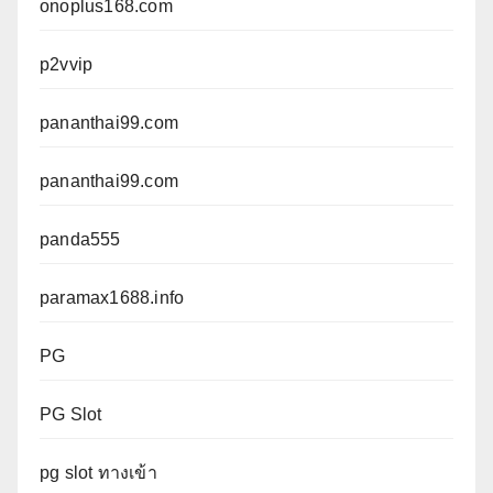
onoplus168.com
p2vvip
pananthai99.com
pananthai99.com
panda555
paramax1688.info
PG
PG Slot
pg slot ทางเข้า