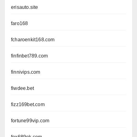
erisauto.site
faro168
fcharoenkit168.com
finfinbet789.com
finnivips.com
fiwdee.bet
fizz169bet.com
fortune99vip.com
fox689ok.com