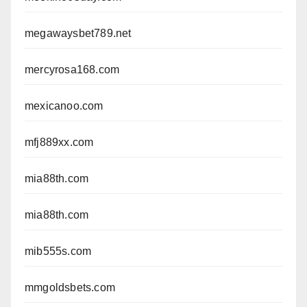
megawaysbet789.net
mercyrosa168.com
mexicanoo.com
mfj889xx.com
mia88th.com
mia88th.com
mib555s.com
mmgoldsbets.com