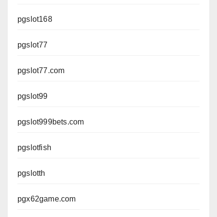
pgslot168
pgslot77
pgslot77.com
pgslot99
pgslot999bets.com
pgslotfish
pgslotth
pgx62game.com