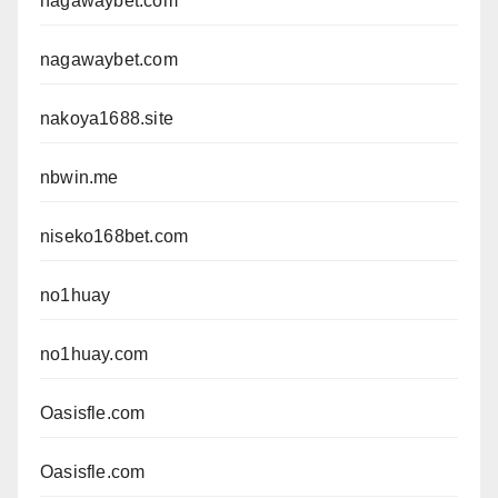
nagawaybet.com
nagawaybet.com
nakoya1688.site
nbwin.me
niseko168bet.com
no1huay
no1huay.com
Oasisfle.com
Oasisfle.com