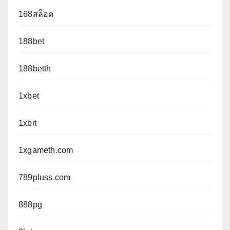
168สล็อต
188bet
188betth
1xbet
1xbit
1xgameth.com
789pluss.com
888pg