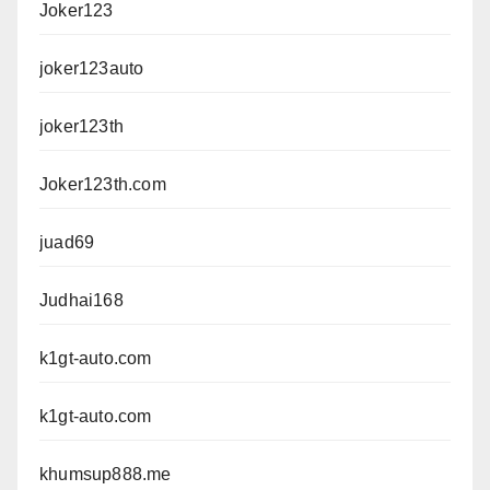
Joker123
joker123auto
joker123th
Joker123th.com
juad69
Judhai168
k1gt-auto.com
k1gt-auto.com
khumsup888.me