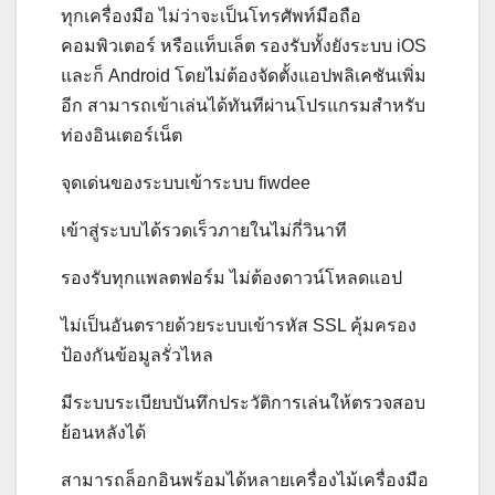
ทุกเครื่องมือ ไม่ว่าจะเป็นโทรศัพท์มือถือ
คอมพิวเตอร์ หรือแท็บเล็ต รองรับทั้งยังระบบ iOS
และก็ Android โดยไม่ต้องจัดตั้งแอปพลิเคชันเพิ่ม
อีก สามารถเข้าเล่นได้ทันทีผ่านโปรแกรมสำหรับ
ท่องอินเตอร์เน็ต
จุดเด่นของระบบเข้าระบบ fiwdee
เข้าสู่ระบบได้รวดเร็วภายในไม่กี่วินาที
รองรับทุกแพลตฟอร์ม ไม่ต้องดาวน์โหลดแอป
ไม่เป็นอันตรายด้วยระบบเข้ารหัส SSL คุ้มครอง
ป้องกันข้อมูลรั่วไหล
มีระบบระเบียบบันทึกประวัติการเล่นให้ตรวจสอบ
ย้อนหลังได้
สามารถล็อกอินพร้อมได้หลายเครื่องไม้เครื่องมือ