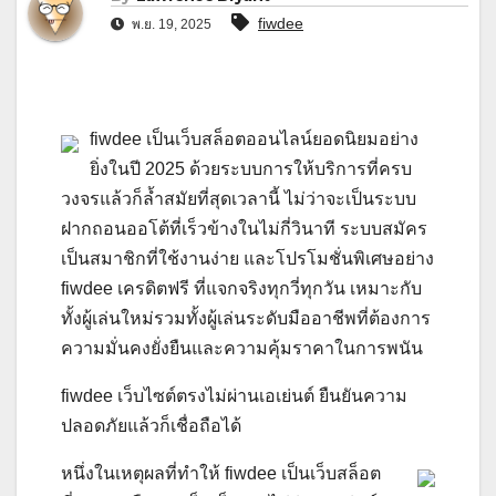
fiwdee
พ.ย. 19, 2025
fiwdee เป็นเว็บสล็อตออนไลน์ยอดนิยมอย่าง
ยิ่งในปี 2025 ด้วยระบบการให้บริการที่ครบ
วงจรแล้วก็ล้ำสมัยที่สุดเวลานี้ ไม่ว่าจะเป็นระบบ
ฝากถอนออโต้ที่เร็วข้างในไม่กี่วินาที ระบบสมัคร
เป็นสมาชิกที่ใช้งานง่าย และโปรโมชั่นพิเศษอย่าง
fiwdee เครดิตฟรี ที่แจกจริงทุกวี่ทุกวัน เหมาะกับ
ทั้งผู้เล่นใหม่รวมทั้งผู้เล่นระดับมืออาชีพที่ต้องการ
ความมั่นคงยั่งยืนและความคุ้มราคาในการพนัน
fiwdee เว็บไซต์ตรงไม่ผ่านเอเย่นต์ ยืนยันความ
ปลอดภัยแล้วก็เชื่อถือได้
หนึ่งในเหตุผลที่ทำให้ fiwdee เป็นเว็บสล็อต