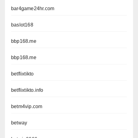
bar4game24hr.com
baslot168
bbp168.me
bbp168.me
betflixtikto
betflixtikto.info
betm4vip.com
betway