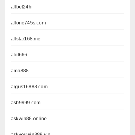
allbet24hr
allone745s.com
allstar168.me
alot666
amb888
argus16888.com
asb9999.com
askwin88.online
askyouwin888 vip