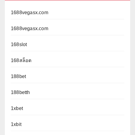
1688vegasx.com
1688vegasx.com
168slot
168สล็อต
188bet
188betth
1xbet
1xbit