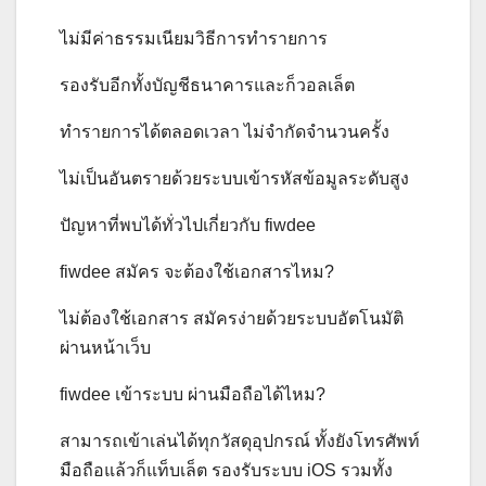
ไม่มีค่าธรรมเนียมวิธีการทำรายการ
รองรับอีกทั้งบัญชีธนาคารและก็วอลเล็ต
ทำรายการได้ตลอดเวลา ไม่จำกัดจำนวนครั้ง
ไม่เป็นอันตรายด้วยระบบเข้ารหัสข้อมูลระดับสูง
ปัญหาที่พบได้ทั่วไปเกี่ยวกับ fiwdee
fiwdee สมัคร จะต้องใช้เอกสารไหม?
ไม่ต้องใช้เอกสาร สมัครง่ายด้วยระบบอัตโนมัติ
ผ่านหน้าเว็บ
fiwdee เข้าระบบ ผ่านมือถือได้ไหม?
สามารถเข้าเล่นได้ทุกวัสดุอุปกรณ์ ทั้งยังโทรศัพท์
มือถือแล้วก็แท็บเล็ต รองรับระบบ iOS รวมทั้ง