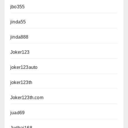
jbo355
jinda55
jinda888
Joker123
joker123auto
joker123th
Joker123th.com
juad69
Judhai168