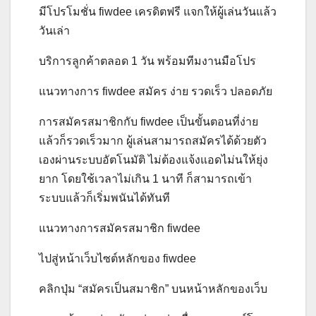
มีโปรโมชั่น fiwdee เครดิตฟรี แจกให้ผู้เล่นวันแล้ว
วันเล่า
บริการลูกค้าตลอด 1 วัน พร้อมทีมงานมือโปร
แนวทางการ fiwdee สมัคร ง่าย รวดเร็ว ปลอดภัย
การสมัครสมาชิกกับ fiwdee เป็นขั้นตอนที่ง่าย
แล้วก็รวดเร็วมาก ผู้เล่นสามารถสมัครได้ด้วยตัว
เองผ่านระบบอัตโนมัติ ไม่ต้องแจ้งแอดไม่นให้ยุ่ง
ยาก โดยใช้เวลาไม่เกิน 1 นาที ก็สามารถเข้า
ระบบแล้วก็เริ่มพนันได้ทันที
แนวทางการสมัครสมาชิก fiwdee
ไปสู่หน้าเว็บไซต์หลักของ fiwdee
คลิกปุ่ม “สมัครเป็นสมาชิก” บนหน้าหลักของเว็บ