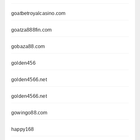
goatbetroyalcasino.com
goatza888fin.com
gobaza88.com
golden456
golden4566.net
golden4566.net
gowingo88.com
happy168