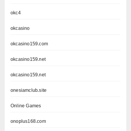
okc4
okcasino
okcasino159.com
okcasino159.net
okcasino159.net
onesiamclub.site
Online Games
onoplus168.com