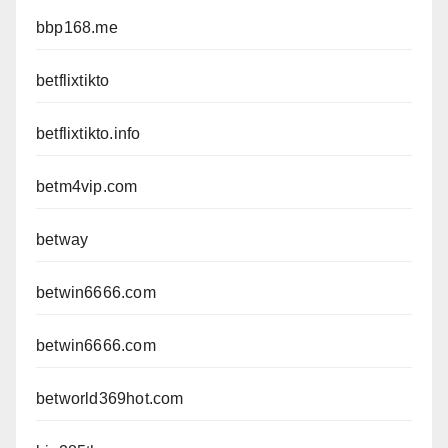
bbp168.me
betflixtikto
betflixtikto.info
betm4vip.com
betway
betwin6666.com
betwin6666.com
betworld369hot.com