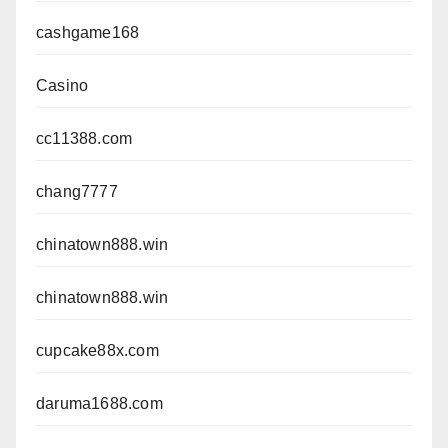
cashgame168
Casino
cc11388.com
chang7777
chinatown888.win
chinatown888.win
cupcake88x.com
daruma1688.com