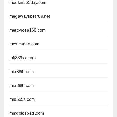
meekin365day.com
megawaysbet789.net
mercyrosa168.com
mexicanoo.com
mfj889xx.com
mia88th.com
mia88th.com
mib555s.com
mmgoldsbets.com