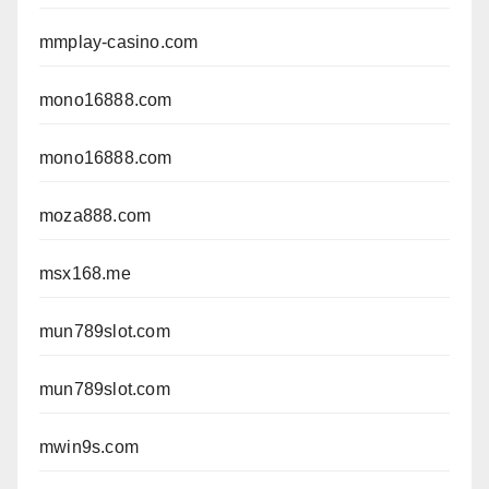
mmplay-casino.com
mono16888.com
mono16888.com
moza888.com
msx168.me
mun789slot.com
mun789slot.com
mwin9s.com