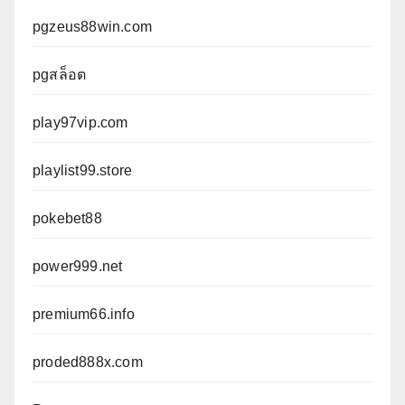
pgzeus88win.com
pgสล็อต
play97vip.com
playlist99.store
pokebet88
power999.net
premium66.info
proded888x.com