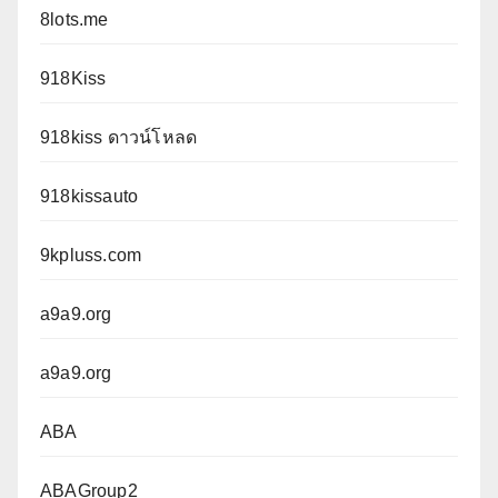
8lots.me
918Kiss
918kiss ดาวน์โหลด
918kissauto
9kpluss.com
a9a9.org
a9a9.org
ABA
ABAGroup2