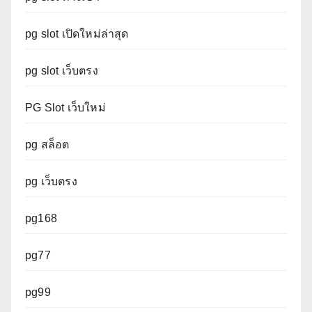
pg slot เปิดใหม่ล่าสุด
pg slot เว็บตรง
PG Slot เว็บใหม่
pg สล็อต
pg เว็บตรง
pg168
pg77
pg99