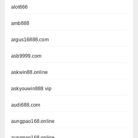
alot666
amb888
argus16888.com
asb9999.com
askwin88.online
askyouwin888 vip
audi688.com
aungpao168.online
aungpao168.online