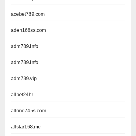
acebet789.com
aden168ss.com
adm789.info
adm789.info
adm789.vip
allbet24hr
allone745s.com
allstar168.me