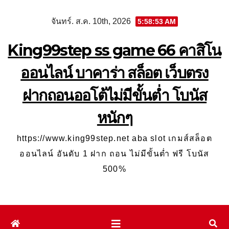
Skip
จันทร์. ส.ค. 10th, 2026
5:58:54 AM
to
content
King99step ss game 66 คาสิโน
ออนไลน์ บาคาร่า สล็อต เว็บตรง
ฝากถอนออโต้ไม่มีขั้นต่ำ โบนัส
หนักๆ
https://www.king99step.net aba slot เกมส์สล็อต
ออนไลน์ อันดับ 1 ฝาก ถอน ไม่มีขั้นต่ำ ฟรี โบนัส
500%