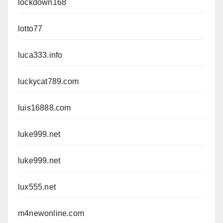
lockdown168
lotto77
luca333.info
luckycat789.com
luis16888.com
luke999.net
luke999.net
lux555.net
m4newonline.com