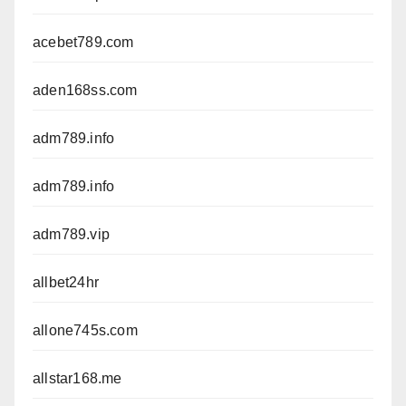
acebet789.com
aden168ss.com
adm789.info
adm789.info
adm789.vip
allbet24hr
allone745s.com
allstar168.me