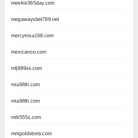
meekin365day.com
megawaysbet789.net
mercyrosa168.com
mexicanoo.com
mfj889xx.com
mia88th.com
mia88th.com
mib555s.com
mmgoldsbets.com