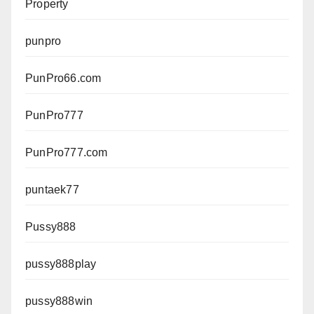
Property
punpro
PunPro66.com
PunPro777
PunPro777.com
puntaek77
Pussy888
pussy888play
pussy888win