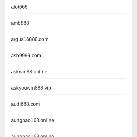
alot666
amb888
argus16888.com
asb9999.com
askwin88.online
askyouwin888 vip
audi688.com
aungpao168.online
aungpao168.online