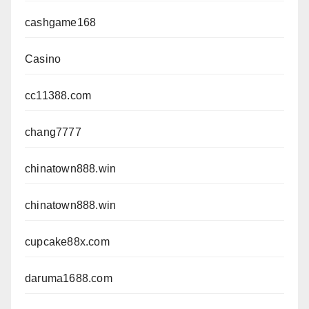
cashgame168
Casino
cc11388.com
chang7777
chinatown888.win
chinatown888.win
cupcake88x.com
daruma1688.com