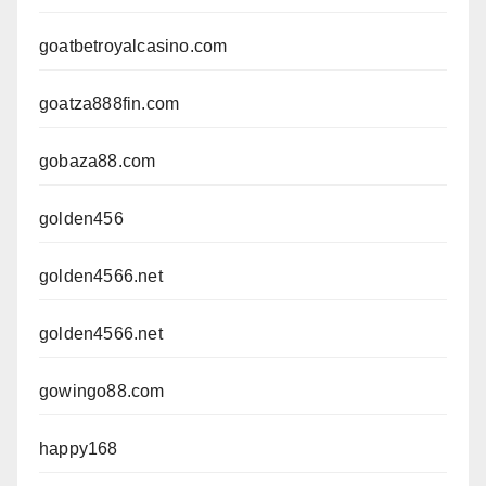
goatbetroyalcasino.com
goatza888fin.com
gobaza88.com
golden456
golden4566.net
golden4566.net
gowingo88.com
happy168