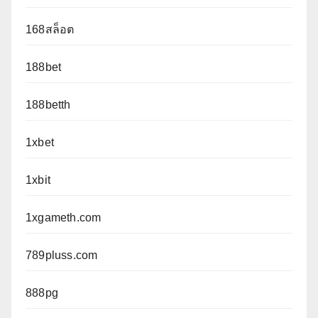
168สล็อต
188bet
188betth
1xbet
1xbit
1xgameth.com
789pluss.com
888pg