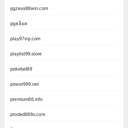
pgzeus88win.com
pgสล็อต
play97vip.com
playlist99.store
pokebet88
power999.net
premium66.info
proded888x.com