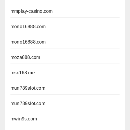
mmplay-casino.com
mono16888.com
mono16888.com
moza888.com
msx168.me
mun789slot.com
mun789slot.com
mwin9s.com