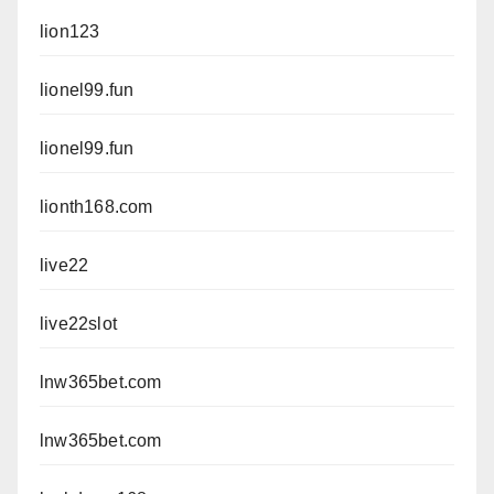
lion123
lionel99.fun
lionel99.fun
lionth168.com
live22
live22slot
lnw365bet.com
lnw365bet.com