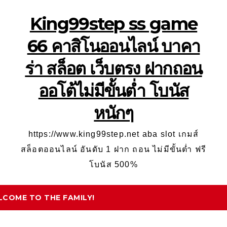
King99step ss game
66 คาสิโนออนไลน์ บาคา
ร่า สล็อต เว็บตรง ฝากถอน
ออโต้ไม่มีขั้นต่ำ โบนัส
หนักๆ
https://www.king99step.net aba slot เกมส์
สล็อตออนไลน์ อันดับ 1 ฝาก ถอน ไม่มีขั้นต่ำ ฟรี
โบนัส 500%
COME TO THE FAMILY!