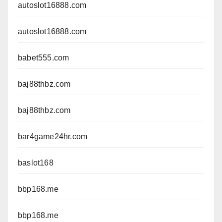
autoslot16888.com
autoslot16888.com
babet555.com
baj88thbz.com
baj88thbz.com
bar4game24hr.com
baslot168
bbp168.me
bbp168.me