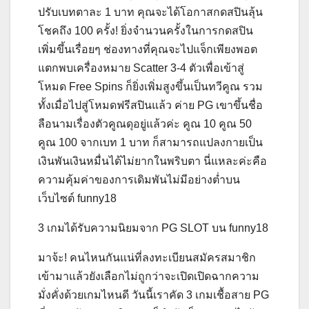
ปรับเบทตาละ 1 บาท คุณจะได้โอกาสกดสปินลุ้น
โชคถึง 100 ครั้ง! ยิ่งจำนวนครั้งในการกดสปิน
เพิ่มขึ้นเรื่อยๆ ช่องทางที่คุณจะไปแจ็กเพียงพอต
แตกพบเครื่องหมาย Scatter 3-4 ตัวเพื่อเข้าสู่
โหมด Free Spins ก็ยิ่งเพิ่มสูงขึ้นเป็นทวีคูณ รวม
ทั้งเมื่อไปสู่โหมดฟรีสปินแล้ว ค่าย PG เขาขึ้นชื่อ
ลือนามเรื่องตัวคูณดุอยู่แล้วค่ะ คูณ 10 คูณ 50
คูณ 100 จากเบท 1 บาท ก็สามารถแปลงกายเป็น
เงินพันเงินหมื่นได้ไม่ยากในพริบตา นี่แหละค่ะคือ
ความคุ้มค่าของการเดิมพันไม่มีอย่างต่ำบน
เว็บไซต์ funny18
3 เกมได้รับความนิยมจาก PG SLOT บน funny18
มาจ้ะ! คนไหนกันแน่ที่ลงทะเบียนสมัครสมาชิก
เข้ามาแล้วยังเลือกไม่ถูกว่าจะเปิดเปิดฉากความ
มั่งคั่งด้วยเกมไหนดี วันนี้เราคัด 3 เกมเชื้อสาย PG