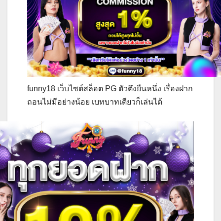
funny18 เว็บไซต์สล็อต PG ตัวตึงยืนหนึ่ง เรื่องฝาก
ถอนไม่มีอย่างน้อย เบทบาทเดียวก็เล่นได้