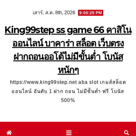
Skip
เสาร์. ส.ค. 8th, 2026
9:08:26 PM
to
content
King99step ss game 66 คาสิโน
ออนไลน์ บาคาร่า สล็อต เว็บตรง
ฝากถอนออโต้ไม่มีขั้นต่ำ โบนัส
หนักๆ
https://www.king99step.net aba slot เกมส์สล็อต
ออนไลน์ อันดับ 1 ฝาก ถอน ไม่มีขั้นต่ำ ฟรี โบนัส
500%