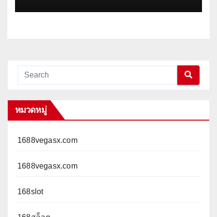
Funny18.biz
หมวดหมู่
1688vegasx.com
1688vegasx.com
168slot