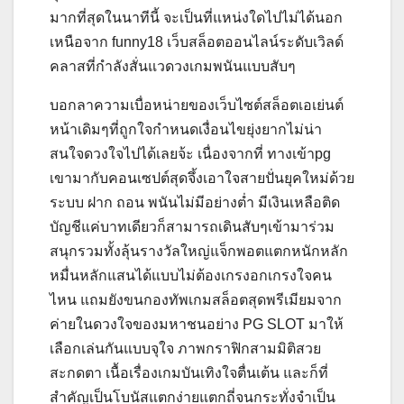
มากที่สุดในนาทีนี้ จะเป็นที่แหน่งใดไปไม่ได้นอก
เหนือจาก funny18 เว็บสล็อตออนไลน์ระดับเวิลด์
คลาสที่กำลังสั่นแวดวงเกมพนันแบบสับๆ
บอกลาความเบื่อหน่ายของเว็บไซต์สล็อตเอเย่นต์
หน้าเดิมๆที่ถูกใจกำหนดเงื่อนไขยุ่งยากไม่น่า
สนใจดวงใจไปได้เลยจ้ะ เนื่องจากที่ ทางเข้าpg
เขามากับคอนเซปต์สุดจึ้งเอาใจสายปั่นยุคใหม่ด้วย
ระบบ ฝาก ถอน พนันไม่มีอย่างต่ำ มีเงินเหลือติด
บัญชีแค่บาทเดียวก็สามารถเดินสับๆเข้ามาร่วม
สนุกรวมทั้งลุ้นรางวัลใหญ่แจ็กพอตแตกหนักหลัก
หมื่นหลักแสนได้แบบไม่ต้องเกรงอกเกรงใจคน
ไหน แถมยังขนกองทัพเกมสล็อตสุดพรีเมียมจาก
ค่ายในดวงใจของมหาชนอย่าง PG SLOT มาให้
เลือกเล่นกันแบบจุใจ ภาพกราฟิกสามมิติสวย
สะกดตา เนื้อเรื่องเกมบันเทิงใจตื่นเต้น และก็ที่
สำคัญเป็นโบนัสแตกง่ายแตกถี่จนกระทั่งจำเป็น