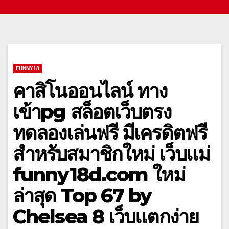
FUNNY18
คาสิโนออนไลน์ ทาง
เข้าpg สล็อตเว็บตรง
ทดลองเล่นฟรี มีเครดิตฟรี
สำหรับสมาชิกใหม่ เว็บแม่
funny18d.com ใหม่
ล่าสุด Top 67 by
Chelsea 8 เว็บแตกง่าย