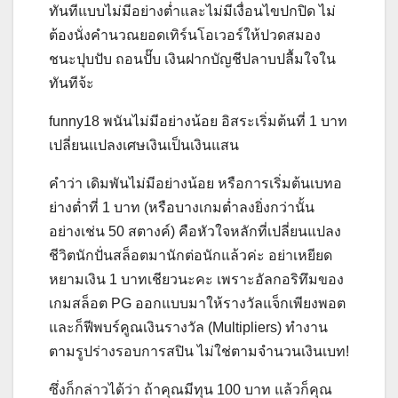
ทันทีแบบไม่มีอย่างต่ำและไม่มีเงื่อนไขปกปิด ไม่
ต้องนั่งคำนวณยอดเทิร์นโอเวอร์ให้ปวดสมอง
ชนะปุบปับ ถอนปั๊บ เงินฝากบัญชีปลาบปลื้มใจใน
ทันทีจ้ะ
funny18 พนันไม่มีอย่างน้อย อิสระเริ่มต้นที่ 1 บาท
เปลี่ยนแปลงเศษเงินเป็นเงินแสน
คำว่า เดิมพันไม่มีอย่างน้อย หรือการเริ่มต้นเบทอ
ย่างต่ำที่ 1 บาท (หรือบางเกมต่ำลงยิ่งกว่านั้น
อย่างเช่น 50 สตางค์) คือหัวใจหลักที่เปลี่ยนแปลง
ชีวิตนักปั่นสล็อตมานักต่อนักแล้วค่ะ อย่าเหยียด
หยามเงิน 1 บาทเชียวนะคะ เพราะอัลกอริทึมของ
เกมสล็อต PG ออกแบบมาให้รางวัลแจ็กเพียงพอต
และก็ฟีพบร์คูณเงินรางวัล (Multipliers) ทำงาน
ตามรูปร่างรอบการสปิน ไม่ใช่ตามจำนวนเงินเบท!
ซึ่งก็กล่าวได้ว่า ถ้าคุณมีทุน 100 บาท แล้วก็คุณ