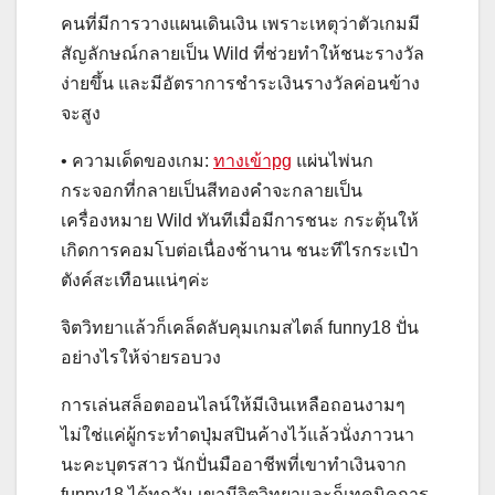
คนที่มีการวางแผนเดินเงิน เพราะเหตุว่าตัวเกมมี
สัญลักษณ์กลายเป็น Wild ที่ช่วยทำให้ชนะรางวัล
ง่ายขึ้น และมีอัตราการชำระเงินรางวัลค่อนข้าง
จะสูง
• ความเด็ดของเกม:
ทางเข้าpg
แผ่นไพ่นก
กระจอกที่กลายเป็นสีทองคำจะกลายเป็น
เครื่องหมาย Wild ทันทีเมื่อมีการชนะ กระตุ้นให้
เกิดการคอมโบต่อเนื่องช้านาน ชนะทีไรกระเป๋า
ตังค์สะเทือนแน่ๆค่ะ
จิตวิทยาแล้วก็เคล็ดลับคุมเกมสไตล์ funny18 ปั่น
อย่างไรให้จ่ายรอบวง
การเล่นสล็อตออนไลน์ให้มีเงินเหลือถอนงามๆ
ไม่ใช่แค่ผู้กระทำดปุ่มสปินค้างไว้แล้วนั่งภาวนา
นะคะบุตรสาว นักปั่นมืออาชีพที่เขาทำเงินจาก
funny18 ได้ทุกวัน เขามีจิตวิทยาและก็เทคนิคการ