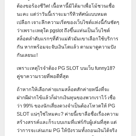
ต้องขอร้องชีวิต! เนื้อหานี้มิได้มาเพื่อโม้ชวนเชื่อ
นะคะ แต่ว่าวันนี้เราจะมารีทิวทัศน์แบบหมด
เปลือก เจาะลึกความเริ่ดของเว็บไซต์แห่งนี้กันชัดๆ
ว่าเพราะเหตุใด pgslot ถึงขึ้นแท่นเป็นเว็บไซต์
สล็อตลำดับแรกๆที่ตัวแม่ตัวมัมเขาเลือกใช้บริการ
กัน หากพร้อมจะจับเงินโตแล้ว ตามมาดูความปัง
กันเลยนะ!
เพราะเหตุไรจำต้อง PG SLOT บนเว็บ funny18?
คู่ขาความรวยที่พอดีที่สุด
ถ้าหากให้เลือกค่ายเกมสล็อตสักค่ายหนึ่งที่จะ
ฝากผีฝากไข้แล้วก็ฝากเงินทุนของพวกเราไว้ เชื่อ
ว่า 99% ของนักเสี่ยงดวงจำเป็นต้องโหวตให้ PG
SLOT แน่ๆใช่ไหมคะ? ค่ายนี้เขาลือชื่อเรื่องความ
สร้างสรรค์และก็ระบบเกมที่แฟร์กับผู้เล่นที่สุด แต่
ว่าการจะเล่นเกม PG ให้ปังรวมทั้งถอนเงินได้จริง