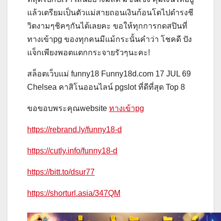
แล้วเตรียมเป็นตัวแม่สายถอนเงินก้อนโตไปดำรงชี
วิตงามๆชิคๆกันได้เลยคะ ขอให้ทุกการกดสปินที่
ทางเข้าpg ของทุกคนมีแม้กระนั้นคำว่า โชคดี ปัง
แจ็กเพียงพอตแตกกระจายรัวๆนะคะ!
สล็อตเว็บแม่ funny18 Funny18d.com 17 JUL 69
Chelsea คาสิโนออนไลน์ pgslot ที่ดีที่สุด Top 8
ขอขอบพระคุณwebsite
ทางเข้าpg
https://rebrand.ly/funny18-d
https://cutly.info/funny18-d
https://bitt.to/dsur77
https://shorturl.asia/347QM