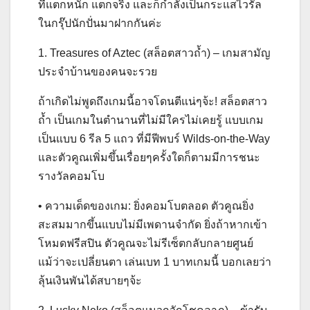
ที่แตกหนัก แตกจริง และก็กำลังเป็นกระแสไวรัล
ในกรุ๊ปนักปั่นมาฝากกันค่ะ
1. Treasures of Aztec (สล็อตสาวถ้ำ) – เกมสามัญ
ประจำบ้านของคนจะรวย
ถ้าเกิดไม่พูดถึงเกมนี้อาจโดนตีแน่ๆจ้ะ! สล็อตสาว
ถ้ำ เป็นเกมในตำนานที่ไม่มีใครไม่เคยรู้ แบบเกม
เป็นแบบ 6 รีล 5 แถว ที่มีฟีพบร์ Wilds-on-the-Way
และตัวคูณเพิ่มขึ้นเรื่อยๆครั้งใดก็ตามมีการชนะ
รางวัลคอมโบ
• ความเด็ดของเกม: ยิ่งคอมโบตลอด ตัวคูณยิ่ง
สะสมมากขึ้นแบบไม่มีเพดานจำกัด ยิ่งถ้าหากเข้า
โหมดฟรีสปิน ตัวคูณจะไม่รีเซ็ตกลับกลายศูนย์
แม้ว่าจะเปลี่ยนตา เล่นเบท 1 บาทเกมนี้ บอกเลยว่า
ลุ้นเงินพันได้สบายๆจ้ะ