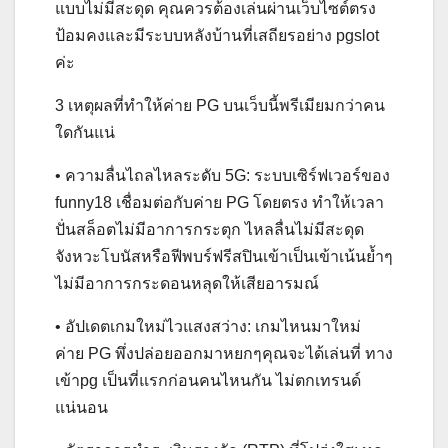
แบบไม่มีสะดุด คุณควรต้องเล่นผ่านเว็บไซต์ตรง
ป้อมคงและมีระบบหลังบ้านที่เสถียรอย่าง pgslot
ค่ะ
3 เหตุผลที่ทำให้ค่าย PG บนเว็บนี้พรีเมียมกว่าคน
ใดกันแน่
• ความลื่นไถลไหลระดับ 5G: ระบบเซิร์ฟเวอร์ของ
funny18 เชื่อมต่อกับค่าย PG โดยตรง ทำให้เวลา
ปั่นสล็อตไม่มีอาการกระตุก ไหลลื่นไม่มีสะดุด
จังหวะโบนัสหรือฟีพบร์ฟรีสปินเข้าเป็นเข้าเน้นย้ำๆ
ไม่มีอาการกระดอนหลุดให้เสียอารมณ์
• อัปเดตเกมใหม่ไวแสงสว่าง: เกมไหนมาใหม่
ค่าย PG พึ่งปล่อยออกมาหยกๆคุณจะได้เล่นที่ ทาง
เข้าpg เป็นที่แรกก่อนคนไหนกัน ไม่ตกเทรนด์
แน่นอน