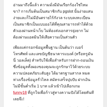
อ่านมาถึงนี้แล้ว ความมั่งมีมันเรียกร้องใช่ไหม
ขา? การเริ่มต้นเป็นสมาชิกกับ pgslot นั้นง่ายแสน
ง่ายและก็ไม่มีอันตรายไร้กังวล ระบบลงทะเบียน
เป็นสมาชิกเป็นแบบออโต้ที่คุณสามารถทำได้ด้วย
ตัวเองผ่านหน้าเว็บ ไม่ต้องส่งเอกสารยุ่งยาก ไม่
ต้องผ่านแอดมินให้เสียความเป็นส่วนตัว
เพียงแค่กรอกข้อมูลพื้นฐาน เป็นต้นว่า เบอร์
โทรศัพท์ และเลขบัญชีธนาคารแบงค์ (หรือทรูมัน
นี่ วอลเล็ต) สำหรับใช้เพื่อสำหรับการฝาก-ถอนเงิน
ซึ่งข้อมูลทั้งผองของคุณจะถูกรักษาไว้ด้วยระบบ
ความปลอดภัยระดับสูง ได้มาตรฐานสากล หมด
ห่วงเรื่องข้อมูลรั่วไหล สมัครเสร็จปุบปับ ฝากเงิน
ไม่มีขั้นต่ำเริ่ม 1 บาท แล้วเข้าไปเลือกเกม
funny18
ที่ถูกใจเพื่อก้าวสู่ทางความปังได้โดยทันที
เลยจ๊ะ!