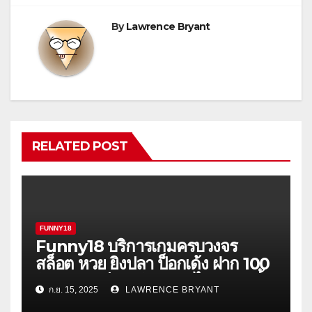
By
Lawrence Bryant
RELATED POST
FUNNY18
Funny18 บริการเกมครบวงจร
สล็อต หวย ยิงปลา ป็อกเด้ง ฝาก 100
รับ 200 ฟรี รองรับภาษาไทย ค่ายชั้น
ก.ย. 15, 2025
LAWRENCE BRYANT
นำ สล็อตพีจี 918Kiss Joker123