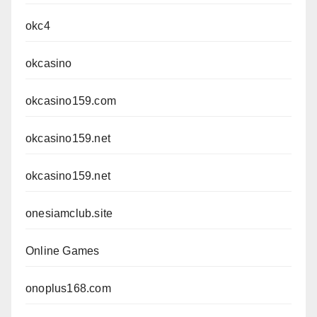
okc4
okcasino
okcasino159.com
okcasino159.net
okcasino159.net
onesiamclub.site
Online Games
onoplus168.com