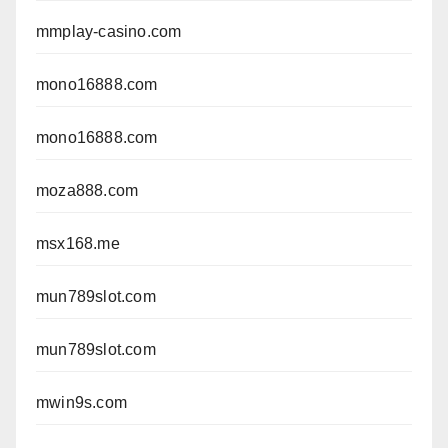
mmplay-casino.com
mono16888.com
mono16888.com
moza888.com
msx168.me
mun789slot.com
mun789slot.com
mwin9s.com