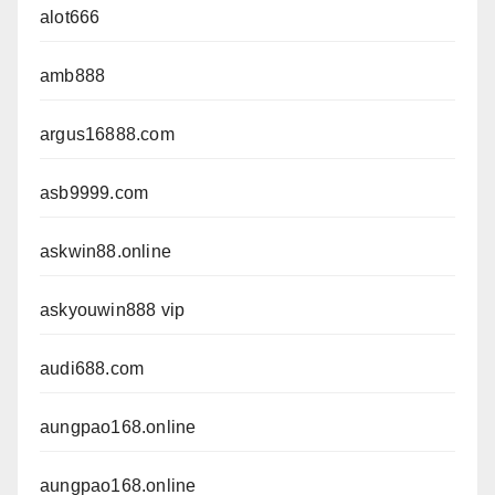
alot666
amb888
argus16888.com
asb9999.com
askwin88.online
askyouwin888 vip
audi688.com
aungpao168.online
aungpao168.online