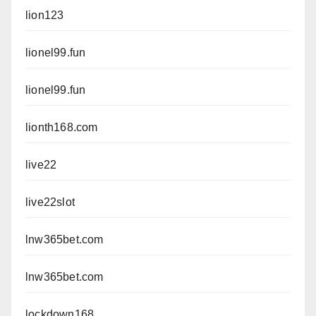
lion123
lionel99.fun
lionel99.fun
lionth168.com
live22
live22slot
lnw365bet.com
lnw365bet.com
lockdown168