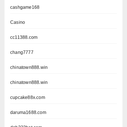
cashgame168
Casino
cc11388.com
chang7777
chinatown888.win
chinatown888.win
cupcake88x.com
daruma1688.com