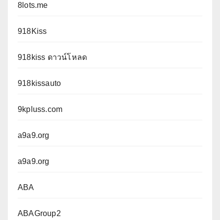
8lots.me
918Kiss
918kiss ดาวน์โหลด
918kissauto
9kpluss.com
a9a9.org
a9a9.org
ABA
ABAGroup2