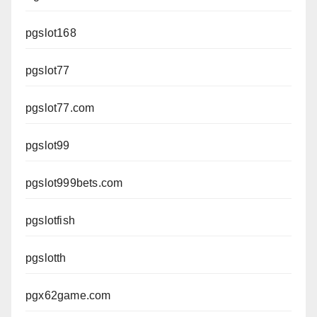
pgslot168
pgslot77
pgslot77.com
pgslot99
pgslot999bets.com
pgslotfish
pgslotth
pgx62game.com