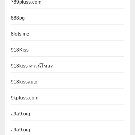
789pluss.com
888pg
8lots.me
918Kiss
918kiss ดาวน์โหลด
918kissauto
9kpluss.com
a9a9.org
a9a9.org