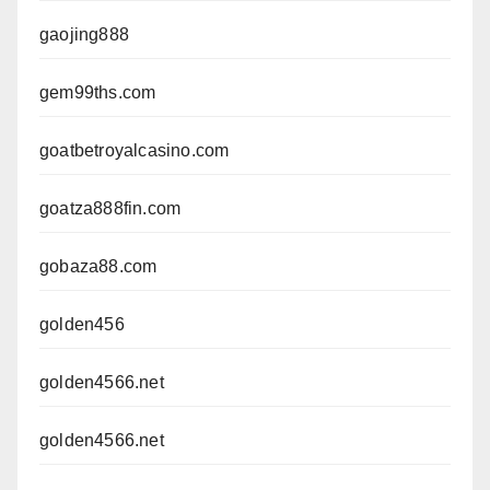
gaojing888
gem99ths.com
goatbetroyalcasino.com
goatza888fin.com
gobaza88.com
golden456
golden4566.net
golden4566.net