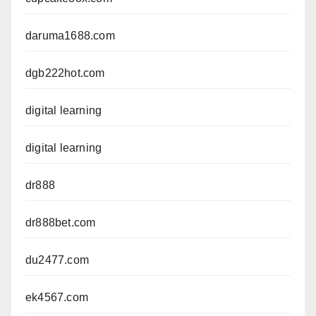
daruma1688.com
dgb222hot.com
digital learning
digital learning
dr888
dr888bet.com
du2477.com
ek4567.com