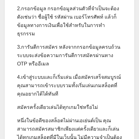
2.กรอกข้อมูล กรอกข้อมูลส่วนตัวที่จำเป็นจะต้อง
ดังเช่นว่า ชื่อผู้ใช้ รหัสผ่าน เบอร์โทรศัพท์ แล้วก็
ข้อมูลทางการเงินเพื่อใช้สำหรับในการทำ
ธุรกรรม
3.การันตีการสมัคร หลังจากกรอกข้อมูลครบถ้วน
ระบบจะส่งข้อความการันตีการสมัครผ่านทาง
OTP หรืออีเมล
4.เข้าสู่ระบบและก็เริ่มเล่น เมื่อสมัครเสร็จสมบูรณ์
คุณสามารถเข้าระบบรวมทั้งเริ่มเล่นเกมสล็อตที่
คุณอยากได้ได้ทันที
สมัครครั้งเดียวเล่นได้ทุกเกมใช่หรือไม่
หนึ่งในข้อดีของสล็อตไม่ผ่านเอเย่นต์เป็น คุณ
สามารถสมัครสมาชิกเพียงแต่ครั้งเดียวและก็เล่น
ได้ทุกเกมสล็อตที่มีในเว็บนั้น ไม่มีความจำเป็นต้อง