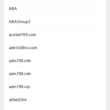
ABA
ABAGroup2
acebet789.com
aden168ss.com
adm789.info
adm789.info
adm789.vip
allbet24hr