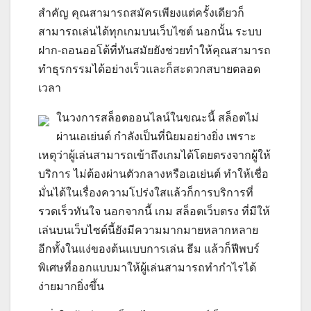
สำคัญ คุณสามารถสมัครเพียงแต่ครั้งเดียวก็
สามารถเล่นได้ทุกเกมบนเว็บไซต์ นอกนั้น ระบบ
ฝาก-ถอนออโต้ที่ทันสมัยยังช่วยทำให้คุณสามารถ
ทำธุรกรรมได้อย่างเร็วและก็สะดวกสบายตลอด
เวลา
ในวงการสล็อตออนไลน์ในขณะนี้ สล็อตไม่
ผ่านเอเย่นต์ กำลังเป็นที่นิยมอย่างยิ่ง เพราะ
เหตุว่าผู้เล่นสามารถเข้าถึงเกมได้โดยตรงจากผู้ให้
บริการ ไม่ต้องผ่านตัวกลางหรือเอเย่นต์ ทำให้เชื่อ
มั่นได้ในเรื่องความโปร่งใสแล้วก็การบริการที่
รวดเร็วทันใจ นอกจากนี้ เกม สล็อตเว็บตรง ที่มีให้
เล่นบนเว็บไซต์นี้ยังมีความมากมายหลากหลาย
อีกทั้งในแง่ของต้นแบบการเล่น ธีม แล้วก็ฟีพบร์
พิเศษที่ออกแบบมาให้ผู้เล่นสามารถทำกำไรได้
ง่ายมากยิ่งขึ้น