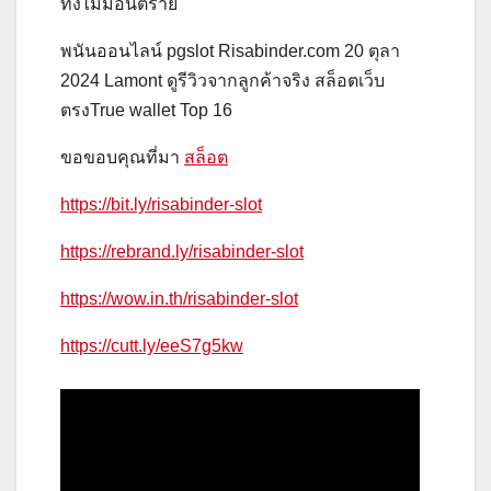
ทั้งไม่มีอันตราย
พนันออนไลน์ pgslot Risabinder.com 20 ตุลา
2024 Lamont ดูรีวิวจากลูกค้าจริง สล็อตเว็บ
ตรงTrue wallet Top 16
ขอขอบคุณที่มา
สล็อต
https://bit.ly/risabinder-slot
https://rebrand.ly/risabinder-slot
https://wow.in.th/risabinder-slot
https://cutt.ly/eeS7g5kw