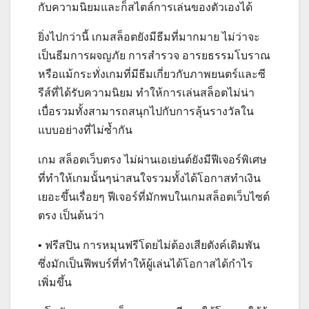
กับความนิยมและก็สไตล์การเล่นของตัวเองได้
ยิ่งไปกว่านี้ เกมสล็อตยังมีธีมที่มากมาย ไม่ว่าจะ
เป็นธีมการผจญภัย การสำรวจ อารยธรรมโบราณ
หรือแม้กระทั่งเกมที่มีธีมเกี่ยวกับภาพยนตร์และซี
รีส์ที่ได้รับความนิยม ทำให้การเล่นสล็อตไม่น่า
เบื่อรวมทั้งสามารถสนุกไปกับการลุ้นรางวัลใน
แบบอย่างที่ไม่ซ้ำกัน
เกม สล็อตเว็บตรง ไม่ผ่านเอเย่นต์ยังมีฟีเจอร์พิเศษ
ที่ทำให้เกมนั้นๆน่าสนใจรวมทั้งได้โอกาสทำเงิน
เยอะขึ้นเรื่อยๆ ฟีเจอร์ที่มักพบในเกมสล็อตเว็บไซต์
ตรง เป็นต้นว่า
• ฟรีสปิน การหมุนฟรีโดยไม่ต้องเสียตังค์เดิมพัน
ซึ่งมักเป็นฟีพบร์ที่ทำให้ผู้เล่นได้โอกาสได้กำไร
เพิ่มขึ้น