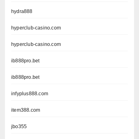
hydra888
hyperclub-casino.com
hyperclub-casino.com
ib888pro.bet
ib888pro.bet
infyplus888.com
item388.com
jbo355