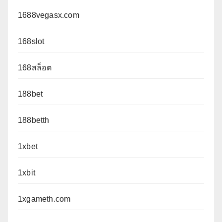
1688vegasx.com
168slot
168สล็อต
188bet
188betth
1xbet
1xbit
1xgameth.com