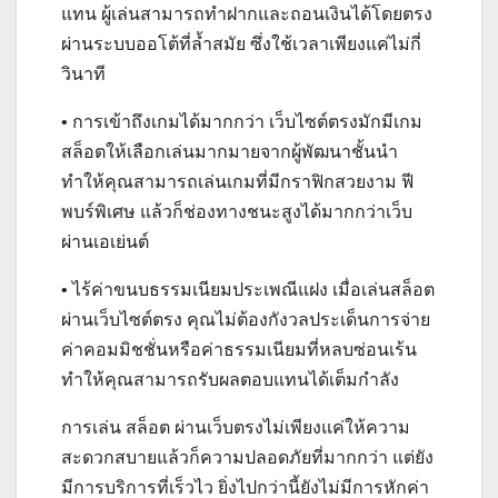
แทน ผู้เล่นสามารถทำฝากและถอนเงินได้โดยตรง
ผ่านระบบออโต้ที่ล้ำสมัย ซึ่งใช้เวลาเพียงแค่ไม่กี่
วินาที
• การเข้าถึงเกมได้มากกว่า เว็บไซต์ตรงมักมีเกม
สล็อตให้เลือกเล่นมากมายจากผู้พัฒนาชั้นนำ
ทำให้คุณสามารถเล่นเกมที่มีกราฟิกสวยงาม ฟี
พบร์พิเศษ แล้วก็ช่องทางชนะสูงได้มากกว่าเว็บ
ผ่านเอเย่นต์
• ไร้ค่าขนบธรรมเนียมประเพณีแฝง เมื่อเล่นสล็อต
ผ่านเว็บไซต์ตรง คุณไม่ต้องกังวลประเด็นการจ่าย
ค่าคอมมิชชั่นหรือค่าธรรมเนียมที่หลบซ่อนเร้น
ทำให้คุณสามารถรับผลตอบแทนได้เต็มกำลัง
การเล่น สล็อต ผ่านเว็บตรงไม่เพียงแค่ให้ความ
สะดวกสบายแล้วก็ความปลอดภัยที่มากกว่า แต่ยัง
มีการบริการที่เร็วไว ยิ่งไปกว่านี้ยังไม่มีการหักค่า