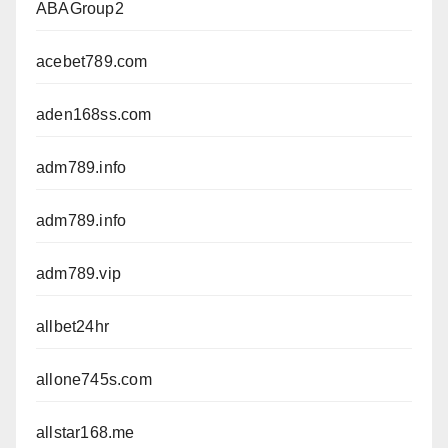
ABAGroup2
acebet789.com
aden168ss.com
adm789.info
adm789.info
adm789.vip
allbet24hr
allone745s.com
allstar168.me