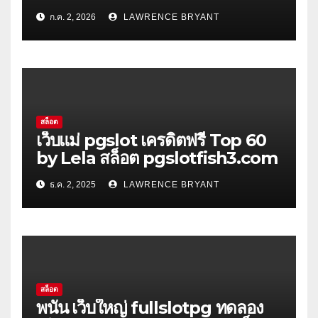
Sretthi99.com มีเงินหลักแสน
ก.ค. 2, 2026
LAWRENCE BRYANT
เพราะชวนเพื่อนมารวย สล็อต
ออนไลน์ สุดซ่า นักเดิมพันรีวิวได้เงิน
จริง เศรษฐี99 สมัคร รับโบนัสสุด
พิเศษ 29 กันยายน 2026
สล็อต
เว็บแม่ pgslot เครดิตฟรี Top 60
by Lela สล็อต pgslotfish3.com
pgslot websiteแตกง่าย เล่น
ธ.ค. 2, 2025
LAWRENCE BRYANT
สล็อต PGSlot สุดมันส์ พร้อมโอกาส
ทำเงินง่ายๆ 13 NOV 25 พนัน
ออนไลน์
สล็อต
พนัน เว็บใหญ่ fullslotpg ทดลอง