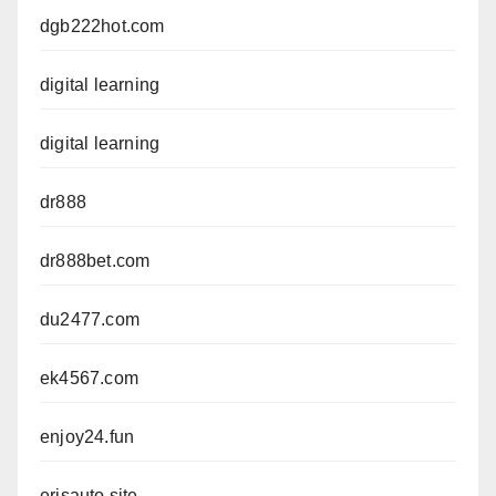
dgb222hot.com
digital learning
digital learning
dr888
dr888bet.com
du2477.com
ek4567.com
enjoy24.fun
erisauto.site