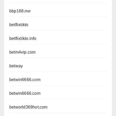
bbp168.me
betflixtikto
betflixtikto.info
betm4vip.com
betway
betwin6666.com
betwin6666.com
betworld369hot.com