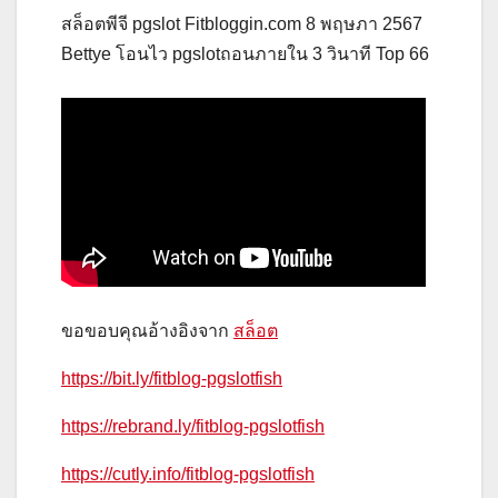
สล็อตพีจี pgslot Fitbloggin.com 8 พฤษภา 2567
Bettye โอนไว pgslotถอนภายใน 3 วินาที Top 66
ขอขอบคุณอ้างอิงจาก
สล็อต
https://bit.ly/fitblog-pgslotfish
https://rebrand.ly/fitblog-pgslotfish
https://cutly.info/fitblog-pgslotfish