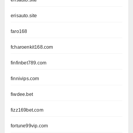
erisauto.site
faro168
fcharoenkit168.com
finfinbet789.com
finnivips.com
fiwdee.bet
fizz169bet.com
fortune99vip.com