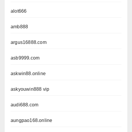
alot666
amb888
argus16888.com
asb9999.com
askwin88.online
askyouwin888 vip
audi688.com
aungpao168.online