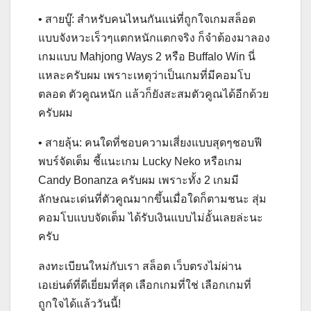
• สายบู๊: สำหรับคนไหนกันแน่ที่ถูกใจเกมสล็อต
แบบจังหวะเร็วๆแตกหนักแตกจริง ก็จำต้องมาลอง
เกมแบบ Mahjong Ways 2 หรือ Buffalo Win นี่
แหละครับผม เพราะเหตุว่าเป็นเกมที่มีคอมโบ
ตลอด ตัวคูณหนัก แล้วก็ยังสะสมตัวคูณได้อีกด้วย
ครับผม
• สายลุ้น: คนใดที่ชอบความเสี่ยงแบบสุดๆชอบฟี
พบร์จัดเต็ม ชี้แนะเกม Lucky Neko หรือเกม
Candy Bonanza ครับผม เพราะทั้ง 2 เกมมี
ลักษณะเด่นที่ตัวคูณมากขึ้นเมื่อใดก็ตามชนะ สุ่ม
คอมโบแบบจัดเต็ม ได้รับเงินแบบไม่อั้นเลยล่ะนะ
ครับ
ลงทะเบียนใหม่กับเรา สล็อต เว็บตรงไม่ผ่าน
เอเย่นต์ที่ดีเยี่ยมที่สุด เลือกเกมที่ใช่ เลือกเกมที่
ถูกใจได้แล้ววันนี้!