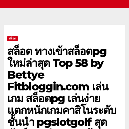
สล็อต
สล็อต ทางเข้าสล็อตpg
ใหม่ล่าสุด Top 58 by
Bettye
Fitbloggin.com เล่น
เกม สล็อตpg เล่นง่าย
แตกหนักเกมคาสิโนระดับ
ชั้นนำ pgslotgolf สุด