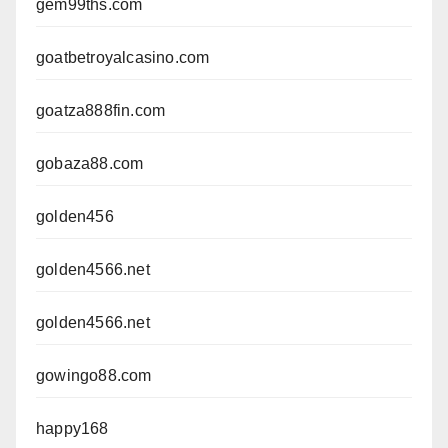
gem99ths.com
goatbetroyalcasino.com
goatza888fin.com
gobaza88.com
golden456
golden4566.net
golden4566.net
gowingo88.com
happy168