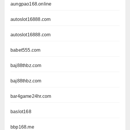
aungpao168.online
autoslot16888.com
autoslot16888.com
babet555.com
baj88thbz.com
baj88thbz.com
bar4game24hr.com
baslot168
bbp168.me