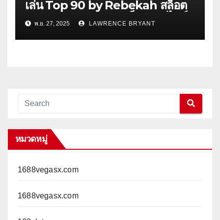
เล่น Top 90 by Rebekah สล็อต
fullslotpg.run 10 สล็อต เวปไซต์
พ.ย. 27, 2025
LAWRENCE BRYANT
ตรง เล่น สล็อตออนไลน์ ระบบใหม่
ฝาก-ถอนออโต้ ไม่มีขั้นต่ำ เล่นได้
ทันที ธันวา 2568
หมวดหมู่
1688vegasx.com
1688vegasx.com