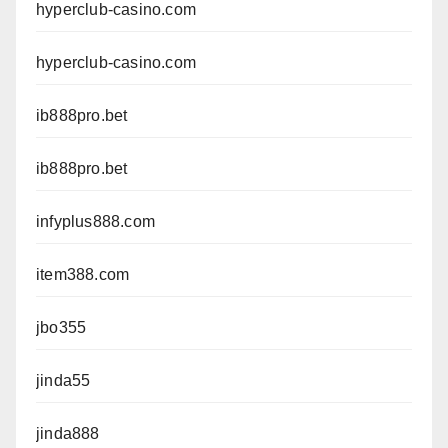
hyperclub-casino.com
hyperclub-casino.com
ib888pro.bet
ib888pro.bet
infyplus888.com
item388.com
jbo355
jinda55
jinda888