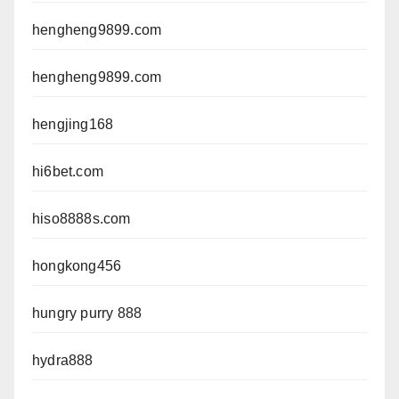
hengheng9899.com
hengheng9899.com
hengjing168
hi6bet.com
hiso8888s.com
hongkong456
hungry purry 888
hydra888