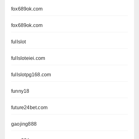
fox689ok.com
fox689ok.com
fullslot
fullsloteiei.com
fullslotpg168.com
funny18
future24bet.com
gaojing888