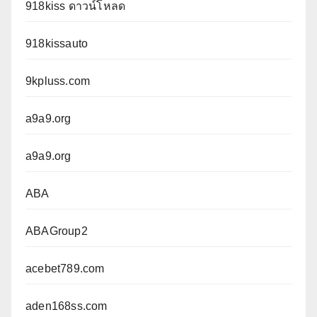
918kiss ดาวน์โหลด
918kissauto
9kpluss.com
a9a9.org
a9a9.org
ABA
ABAGroup2
acebet789.com
aden168ss.com