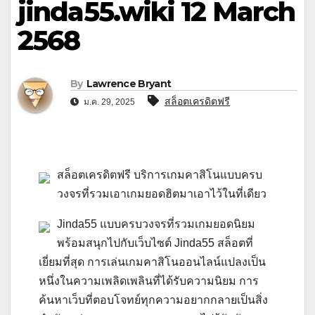
jinda55.wiki 12 March
2568
By
Lawrence Bryant
สล็อตเครดิตฟรี
ม.ค. 29, 2025
สล็อตเครดิตฟรี บริการเกมคาสิโนแบบครบ
วงจรที่รวมเอาเกมยอดฮิตมาเอาไว้ในที่เดียว
Jinda55 แบบครบวงจรที่รวมเกมยอดนิยม
พร้อมสนุกไปกับเว็บไซต์ Jinda55 สล็อตที่
เยี่ยมที่สุด การเล่นเกมคาสิโนออนไลน์แปลงเป็น
หนึ่งในความเพลิดเพลินที่ได้รับความนิยม การ
ค้นหาเว็บที่ตอบโจทย์ทุกความอยากกลายเป็นสิ่ง