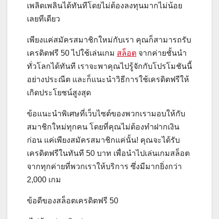
เพลิดเพลินได้ทันทีโดยไม่ต้องลงทุนมากไม่น้อย
เลยทีเดียว
เพียงแค่สมัครสมาชิกใหม่กับเรา คุณก็สามารถรับ
เครดิตฟรี 50 ไปใช้เล่นเกม
สล็อต
จากค่ายชั้นนำ
ทั่วโลกได้ทันที เราจะพาคุณไปรู้จักกับโปรโมชันนี้
อย่างประณีต และก็แนะนำวิธีการใช้เครดิตฟรีให้
เกิดประโยชน์สูงสุด
ข้อแนะนำพิเศษที่เว็บไซต์ของพวกเรามอบให้กับ
สมาชิกใหม่ทุกคน โดยที่คุณไม่ต้องทำฝากเงิน
ก่อน แค่เพียงสมัครสมาชิกแค่นั้น! คุณจะได้รับ
เครดิตฟรีในทันที 50 บาท เพื่อนำไปเล่นเกมสล็อต
จากทุกค่ายที่พวกเราให้บริการ ซึ่งมีมากยิ่งกว่า
2,000 เกม
ข้อดีของสล็อตเครดิตฟรี 50