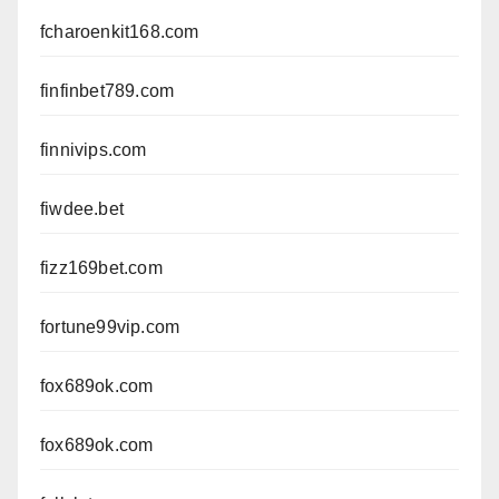
fcharoenkit168.com
finfinbet789.com
finnivips.com
fiwdee.bet
fizz169bet.com
fortune99vip.com
fox689ok.com
fox689ok.com