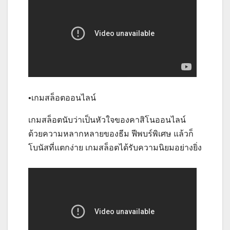
•เกมสล็อตออนไลน์
เกมสล็อตนับว่าเป็นหัวใจของคาสิโนออนไลน์
ด้วยความหลากหลายของธีม ฟีพบร์พิเศษ แล้วก็
โบนัสที่แตกง่าย เกมสล็อตได้รับความนิยมอย่างยิ่ง