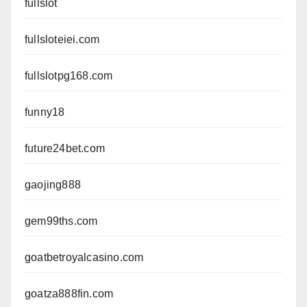
fullslot
fullsloteiei.com
fullslotpg168.com
funny18
future24bet.com
gaojing888
gem99ths.com
goatbetroyalcasino.com
goatza888fin.com