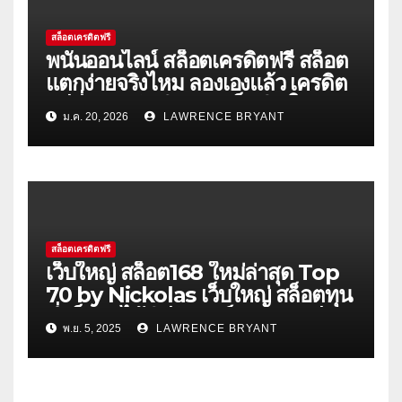
สล็อตเครดิตฟรี
พนันออนไลน์ สล็อตเครดิตฟรี สล็อต
แตกง่ายจริงไหม ลองเองแล้ว เครดิต
ฟรีนี่แหละตัวเปิดทาง เว็บเปิดใหม่
ม.ค. 20, 2026
LAWRENCE BRYANT
Jin55.xyz ใหม่ล่าสุด Top 78 by
Andy 18 webใหญ่ March 26
สล็อตเครดิตฟรี
เว็บใหญ่ สล็อต168 ใหม่ล่าสุด Top
70 by Nickolas เว็บใหญ่ สล็อตทุน
ต่ำก็แตกได้ วิธีจัดพอร์ตแบบคนมี
พ.ย. 5, 2025
LAWRENCE BRYANT
วินัย hengjing168.plus 19 ธันวา
68 casino online