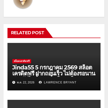
RELATED POST
สล็อตเครดิตฟรี
Jinda55 5 กรกฎาคม 2569 สล็อต
เครดิตฟรี ฝากถอนเร็ว ไม่ต้องรอนาน
เงินเข้าไว ปั้นทุนจิ๋วเป็นทุนใหญ่ ฝาก
พ.ค. 22, 2026
LAWRENCE BRYANT
– ถอน ออโต้ 3 วิ เกมสล็อตลิขสิทธิ์
แท้ มั่นใจได้ทุกสปิน สล็อตเครดิตฟรี
ทางเข้าเล่นสะดวก Top 23 by
Thad Jin55.fun