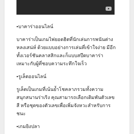
•บาคาร่าออนไลน์
บาคาร่าเป็นเกมไพ่ยอดฮิตที่นักเล่นการพนันต่าง
หลงเสน่ห์ ด้วยแบบอย่างการเล่นที่เข้าใจง่าย มีอีก
ทั้งเวอร์ชันคลาสสิกและก็แบบสปีดบาคาร่า
เหมาะกับผู้ที่ชอบความระทึกใจเร็ว
•รูเล็ตออนไลน์
รูเล็ตเป็นเกมที่เน้นย้ำโชคลาภรวมทั้งความ
สนุกสนานร่าเริง คุณสามารถเลือกเดิมพันตัวเลข
สี หรือชุดของตัวเลขเพื่อเพิ่มจังหวะสำหรับการ
ชนะ
•เกมยิงปลา