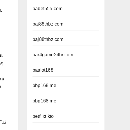
babet555.com
ับ
baj88thbz.com
baj88thbz.com
bar4game24hr.com
ัน
กๆ
baslot168
คุณ
bbp168.me
ง
bbp168.me
betflixtikto
ไม่