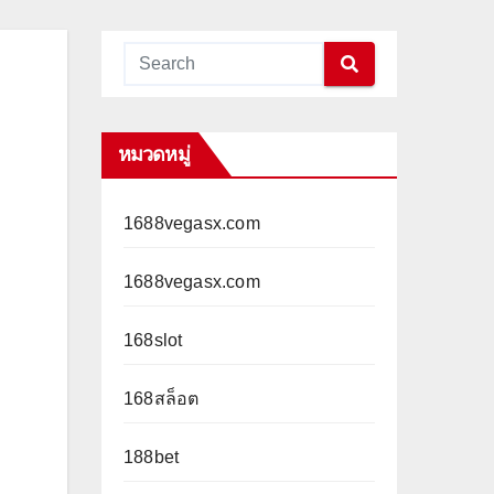
หมวดหมู่
1688vegasx.com
1688vegasx.com
168slot
168สล็อต
188bet