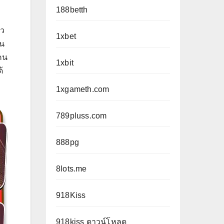
188betth
้ว
1xbet
หน
งคน
1xbit
้
1xgameth.com
789pluss.com
888pg
8lots.me
918Kiss
918kiss ดาวน์โหลด