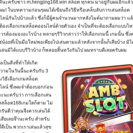
ดีนะครับชาว m.hengjing168.win สล็อต ทุกคน มาอยู่กับผมอีกแล้ว
ผม! ในบทความก่อนๆผมได้เขียนถึงวิธีหรือเคล็บลับการเล่นสล็อต
ลน์กันไปบ้างแล้ว ซึ่งก็มีผู้คนจำนวนมากหลังไมค์มาถามผมว่า แล
้องเลือกเกมสล็อตออนไลน์ด้วยตัวเอง จำเป็นที่จะต้องเลือกแบบไ
ควรต้องมองอะไรบ้าง หลายๆรีวิวกล่าวว่าให้เลือกเกมนี้ เกมนั้น ซึ่
ช่น้อยที่เป็นมือใหม่พอเพียงไปเล่นตามแล้วหลังจากนั้นก็เสียบ้าง มิได
 เล่นมิได้แบบรีวิวบ้าง ก็พลอยสิ้นหวังกันไป ผมทราบดีเลยครับผม
งเป็นสิ่งที่ทำให้เกิด
ามในวันนี้นะครับกับ 3
วิธีเลือกเกมสล็อต
ลน์ ซึ่งผมจำต้องบอกก่อน
ะนะครับว่า การเลือกเล่น
สสล็อต168เกมใดก็ตาม ไม่
ารันตีว่าคุณจึงควรเล่นได้
สียเลยจ๊านะครับ สำหรับ
ีเป็น พวกเราเล่นแล้วสุข