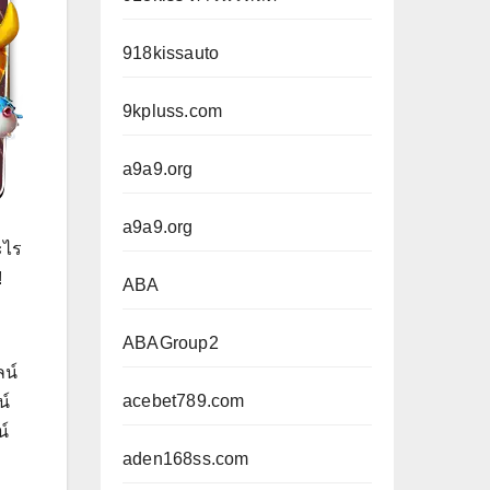
918kissauto
9kpluss.com
a9a9.org
a9a9.org
ะไร
!
ABA
ABAGroup2
ลน์
acebet789.com
น์
น์
aden168ss.com