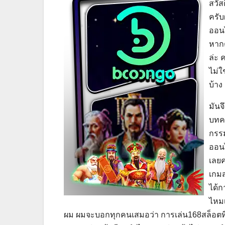
สวัส
ครับ
ออนไ
หากต
ล่ะ 
ไม่ใ
บ้าง
มันจึ
บทคว
กรรม
ออนไ
เลยค
เกม
ได้ก
ไหมเ
ผม ผมจะบอกทุกคนเสมอว่า การเล่น168สล็อตที่ด