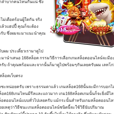
ำลำบากคนไหนกันแน่ ซึ่ง
ม่เดือดร้อนผู้ใดกัน จริง
แล้วแฮปปี้ คุณก็จะต้อง
ะครับ ซึ่งผมจะมาแนะนำคุณ
รับผม ประเดี๋ยวเรามาดูไป
่ผมจะมานำเสนอ 168สล็อต กรรมวิธีการเลือกเกมสล็อตออนไลน์จะมีอ
ันครับ ถ้าคุณพร้อมและจากนั้นก็มาดูไปพร้อมๆกันเลยครับผม เลทโก
สล็อตเว็บตรง
อาซะหน่อยครับ เพราะธรรมดาแล้ว เกมสล็อต168นั้นจะมีการบอกไ
ล็อต168เกมไหนมีรีลและแถวมาก เกม168สล็อตเกมนั้นก็จะยิ่งมีไล
กมสล็อตออนไลน์แบบทั่วไปเลยครับ แม้กระนั้นสำหรับเกมสล็อตออนไล
วยเหตุว่าวิธีชนะเกมสล็อตออนไลน์ชนิดนี้จะใช้วิธีนับปริมาณ