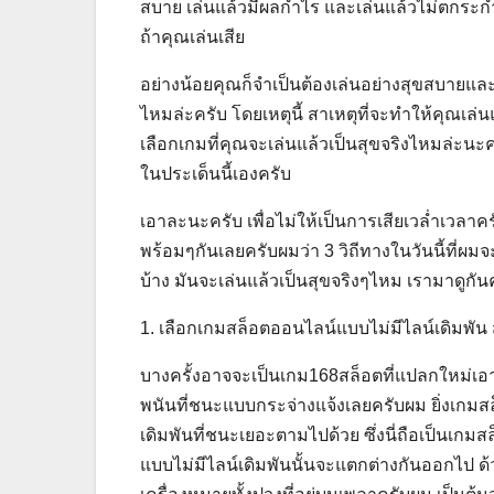
สบาย เล่นแล้วมีผลกำไร และเล่นแล้วไม่ตกระก
ถ้าคุณเล่นเสีย
อย่างน้อยคุณก็จำเป็นต้องเล่นอย่างสุขสบายและไ
ไหมล่ะครับ โดยเหตุนี้ สาเหตุที่จะทำให้คุณเล่น
เลือกเกมที่คุณจะเล่นแล้วเป็นสุขจริงไหมล่ะน
ในประเด็นนี้เองครับ
เอาละนะครับ เพื่อไม่ให้เป็นการเสียเวล่ำเวลาค
พร้อมๆกันเลยครับผมว่า 3 วิถีทางในวันนี้ที
บ้าง มันจะเล่นแล้วเป็นสุขจริงๆไหม เรามาดูก
1. เลือกเกมสล็อตออนไลน์แบบไม่มีไลน์เดิมพัน 
บางครั้งอาจจะเป็นเกม168สล็อตที่แปลกใหม่เ
พนันที่ชนะแบบกระจ่างแจ้งเลยครับผม ยิ่งเกมส
เดิมพันที่ชนะเยอะตามไปด้วย ซึ่งนี่ถือเป็นเ
แบบไม่มีไลน์เดิมพันนั้นจะแตกต่างกันออกไป ด้