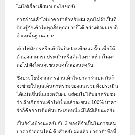
ไม่ใช่เรื่องเสียหายอะไรขอรับ
การอ่านเค้าไพ่บาคาร่าสำหรับผม คุณไม่จำเป็นที่
ต้องรู้จักเค้าไพ่ทุกสิ่งทุกอย่างก็ได้ อย่างตัวผมเองก็
จำแค่พื้นฐานอย่าง
เค้าไพ่มังกรหรือเค้าไพ่ปิงปองเพียงแค่นั้น เพื่อให้
ตัวเองสามารถประเมินหรือคิดวิเคราะห์ว่าในตา
ต่อไป ฝั่งไหนจะชนะแค่นั้นเองนะครับ
ซึ่งประโยช์จากการอ่านเค้าไพ่บาคาร่าเป็น มันก็
จะช่วยให้คุณเห็นภาพรวมของเกมรวมทั้งประเมิน
ได้แม่นขึ้นนั่นเองครับผม แต่ผมไม่ได้บอกครับผม
ว่า ถ้าเกิดอ่านเค้าไพ่เป็นแล้วจะชนะ 100% บาคา
ร่าก็คือการเดิมพันประเภทหนึ่ง มีได้มีเสียนะครับ
เป็นยังไงบ้างนะครับกับ 3 ของที่จำเป็นในการเล่น
บาคาร่าออนไลน์ ซึ่งสำหรับผมแล้ว บาคาร่าข้อที่