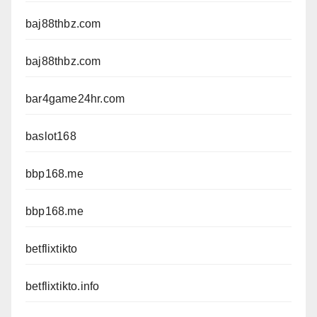
baj88thbz.com
baj88thbz.com
bar4game24hr.com
baslot168
bbp168.me
bbp168.me
betflixtikto
betflixtikto.info