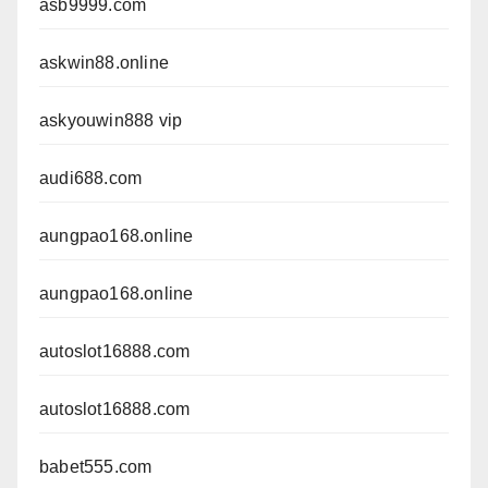
asb9999.com
askwin88.online
askyouwin888 vip
audi688.com
aungpao168.online
aungpao168.online
autoslot16888.com
autoslot16888.com
babet555.com