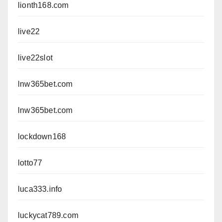
lionth168.com
live22
live22slot
lnw365bet.com
lnw365bet.com
lockdown168
lotto77
luca333.info
luckycat789.com