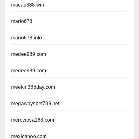
macau888.win
mario678
mario678.info
medee989.com
medee989.com
meekin365day.com
megawaysbet789.net
mercyrosa168.com
mexicanoo.com