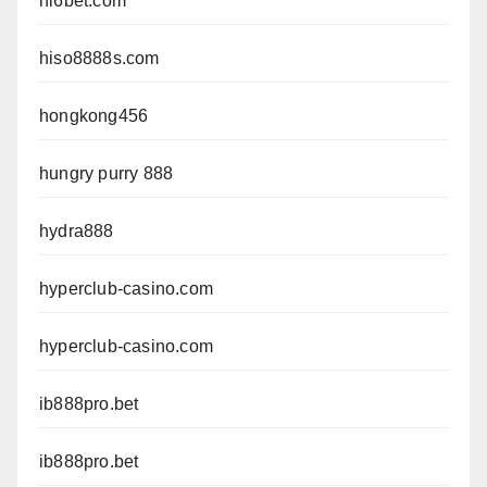
hi6bet.com
hiso8888s.com
hongkong456
hungry purry 888
hydra888
hyperclub-casino.com
hyperclub-casino.com
ib888pro.bet
ib888pro.bet