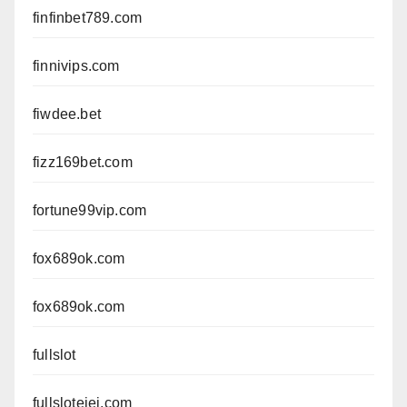
finfinbet789.com
finnivips.com
fiwdee.bet
fizz169bet.com
fortune99vip.com
fox689ok.com
fox689ok.com
fullslot
fullsloteiei.com