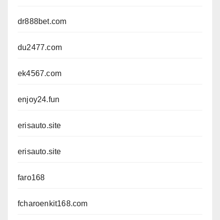
dr888bet.com
du2477.com
ek4567.com
enjoy24.fun
erisauto.site
erisauto.site
faro168
fcharoenkit168.com