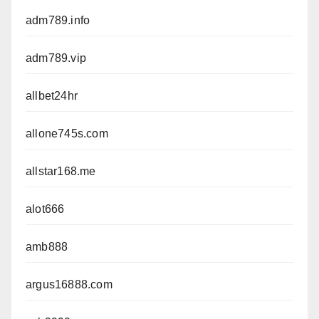
adm789.info
adm789.vip
allbet24hr
allone745s.com
allstar168.me
alot666
amb888
argus16888.com