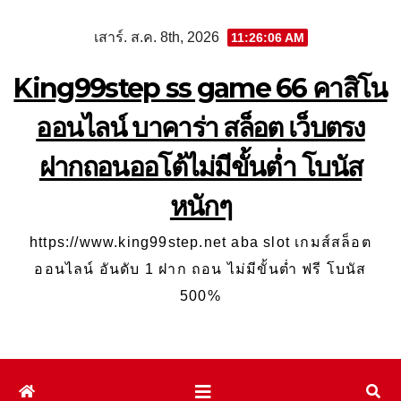
Skip
เสาร์. ส.ค. 8th, 2026
11:26:07 AM
to
content
King99step ss game 66 คาสิโน
ออนไลน์ บาคาร่า สล็อต เว็บตรง
ฝากถอนออโต้ไม่มีขั้นต่ำ โบนัส
หนักๆ
https://www.king99step.net aba slot เกมส์สล็อต
ออนไลน์ อันดับ 1 ฝาก ถอน ไม่มีขั้นต่ำ ฟรี โบนัส
500%