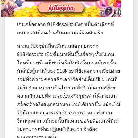
เกมสล็อตจาก 918kissauto ยังคงเป็นตัวเลือกที่
เหมาะสมที่สุดสำหรับคนเล่นสล็อตตัวจริง
หากแม้ปัจจุบันนี้จะมีเกมสล็อตนอกจาก
918kissauto เพิ่มขึ้นมาเพิ่มขึ้นเรื่อยๆ ทั้งยังเกม
ใหม่ที่มาพร้อมฟีพบร์หรือโบนัสใหม่ๆแม้กระนั้น
มันก็ยังสู้เสน่ห์ของ 918kiss ที่ยังคงความเรียบง่าย
รวมทั้งความคลาสสิกเอาไว้อย่างเต็มเปี่ยม เกมที่
ไม่รีบจังหวะเยอะเกินไป รวมทั้งยังเป็นเกมสล็อต
คลาสสิกแบบที่ควรจะเป็นจริงๆมันทำให้สายเล่น
สล็อตตัวจริงสนุกสนานกับเกมได้มากขึ้น แม้จะไม่
ได้มีภาพสวย เอฟเฟกต์ตระการตาแบบค่ายเกม
ใหม่ๆก็ตาม แม้กระนั้นนี่แหละขอรับคือเสน่ห์ที่เรา
ไม่สามารถที่จะปฏิเสธได้เลยว่า จำต้อง
918kissauto แค่นั้น