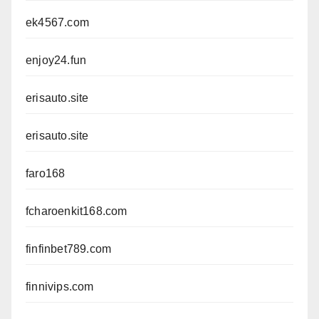
ek4567.com
enjoy24.fun
erisauto.site
erisauto.site
faro168
fcharoenkit168.com
finfinbet789.com
finnivips.com