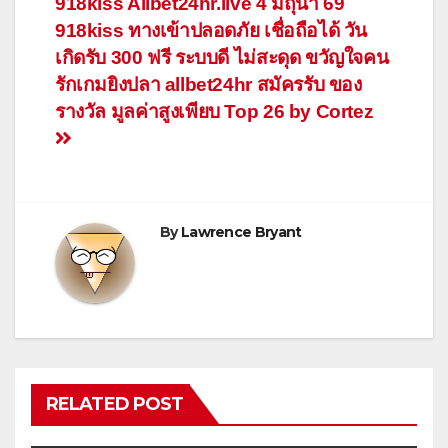
แนะแนว
918kiss Allbet24hr.live 4 มิถุนา 69
918kiss ทางเข้าปลอดภัย เชื่อถือได้ วัน
เรื่อง
เกิดรับ 300 ฟรี ระบบดี ไม่สะดุด ขวัญใจคน
รักเกมยิงปลา allbet24hr สมัครรับ ของ
รางวัล มูลค่าสูงเพียบ Top 26 by Cortez
By
Lawrence Bryant
RELATED POST