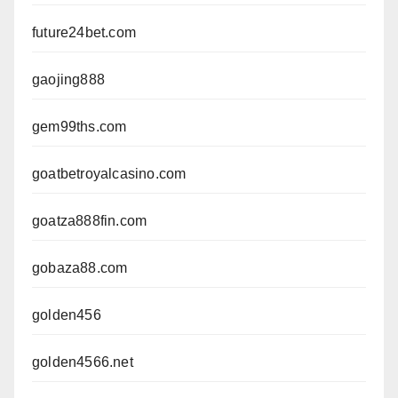
future24bet.com
gaojing888
gem99ths.com
goatbetroyalcasino.com
goatza888fin.com
gobaza88.com
golden456
golden4566.net