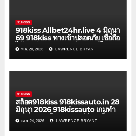
918KISS
918kiss Allbet24hr.live 4 มิถุนา
69 918kiss ทางเข้าปลอดภัย เชื่อถือ
ได้ วันเกิดรับ 300 ฟรี ระบบดี ไม่
พ.ค. 20, 2026
LAWRENCE BRYANT
สะดุด ขวัญใจคนรักเกมยิงปลา
allbet24hr สมัครรับ ของรางวัล
มูลค่าสูงเพียบ Top 26 by Cortez
918KISS
สล็อต918kiss 918kissauto.in 28
มิถุนา 2026 918kissauto เกมทำ
เงินที่แรงสุดในรุ่น แตกทีมีเฮ สล็อต
เม.ย. 24, 2026
LAWRENCE BRYANT
ออนไลน์ คุ้มค่าแก่การลงทุน เล่นง่าย
แตกหนัก กดรับ เครดิตฟรี ออโต้