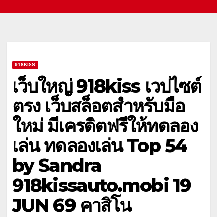
918KISS
เว็บใหญ่ 918kiss เวปไซต์
ตรง เว็บสล็อตสำหรับมือ
ใหม่ มีเครดิตฟรีให้ทดลอง
เล่น ทดลองเล่น Top 54
by Sandra
918kissauto.mobi 19
JUN 69 คาสิโน