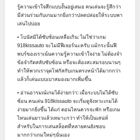
รู้ความเข้าใจสึกแบบงั้นอยู่เสมอ คนเล่นจะรู้สึกว่า
มีส่วนร่วมกับเกมมากยิ่งกว่าปลดปล่อยให้ระบบพา
เล่นไปบ่อย
• โบนัสมิได้ซับซ้อนเหลือเกิน: ไม่ใช่ว่าเกม
918kissauto จะไม่มีฟีเจอร์นะครับ แม้กระนั้นฟี
พบร์ของเราเน้นความรู้ความเข้าใจง่าย ไม่ต้องจำ
ข้อจำกัดสลับซับซ้อน หรือจะต้องสะสมรอบนานๆ
ทำให้พวกเราจุดโฟกัสกับเกมตรงหน้าได้มากกว่า
แล้วก็เล่นแบบเบาสมองมากเพิ่มขึ้น
• อ่านอารมณ์เกมได้ง่ายกว่า: เมื่อระบบไม่ได้ซับ
ซ้อน คนเล่น 918kissauto จะเริ่มดูจังหวะเกมได้
ง่ายมากยิ่งขึ้น ได้แก่ ตอนไหนควรจะพัก หรือเกม
ไหนเล่นยาวแล้วเหมาะกว่า ทำให้เป็นเสน่ห์
สำหรับในการเล่นสล็อตที่หลายคนยังชอบ
มากกว่าเกมใหม่ๆนั่นเอง