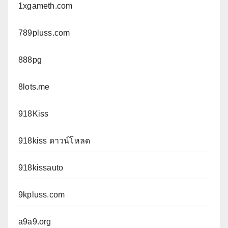
1xgameth.com
789pluss.com
888pg
8lots.me
918Kiss
918kiss ดาวน์โหลด
918kissauto
9kpluss.com
a9a9.org