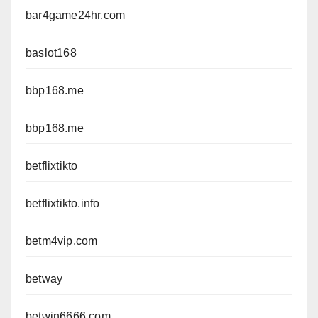
bar4game24hr.com
baslot168
bbp168.me
bbp168.me
betflixtikto
betflixtikto.info
betm4vip.com
betway
betwin6666.com