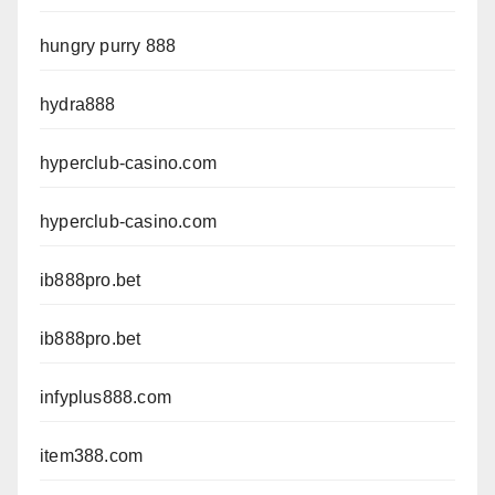
hungry purry 888
hydra888
hyperclub-casino.com
hyperclub-casino.com
ib888pro.bet
ib888pro.bet
infyplus888.com
item388.com