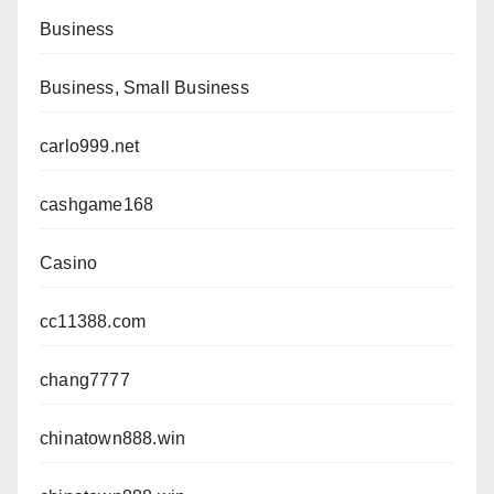
Business
Business, Small Business
carlo999.net
cashgame168
Casino
cc11388.com
chang7777
chinatown888.win