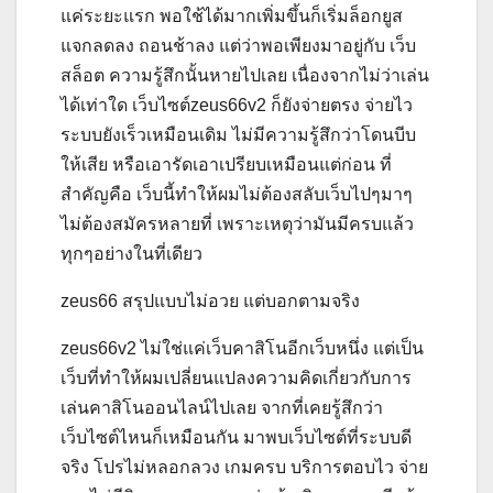
แค่ระยะแรก พอใช้ได้มากเพิ่มขึ้นก็เริ่มล็อกยูส
แจกลดลง ถอนช้าลง แต่ว่าพอเพียงมาอยู่กับ เว็บ
สล็อต ความรู้สึกนั้นหายไปเลย เนื่องจากไม่ว่าเล่น
ได้เท่าใด เว็บไซต์zeus66v2 ก็ยังจ่ายตรง จ่ายไว
ระบบยังเร็วเหมือนเดิม ไม่มีความรู้สึกว่าโดนบีบ
ให้เสีย หรือเอารัดเอาเปรียบเหมือนแต่ก่อน ที่
สำคัญคือ เว็บนี้ทำให้ผมไม่ต้องสลับเว็บไปๆมาๆ
ไม่ต้องสมัครหลายที่ เพราะเหตุว่ามันมีครบแล้ว
ทุกๆอย่างในที่เดียว
zeus66 สรุปแบบไม่อวย แต่บอกตามจริง
zeus66v2 ไม่ใช่แค่เว็บคาสิโนอีกเว็บหนึ่ง แต่เป็น
เว็บที่ทำให้ผมเปลี่ยนแปลงความคิดเกี่ยวกับการ
เล่นคาสิโนออนไลน์ไปเลย จากที่เคยรู้สึกว่า
เว็บไซต์ไหนก็เหมือนกัน มาพบเว็บไซต์ที่ระบบดี
จริง โปรไม่หลอกลวง เกมครบ บริการตอบไว จ่าย