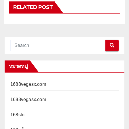
RELATED POST
หมวดหมู่
1688vegasx.com
1688vegasx.com
168slot