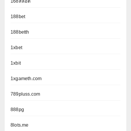
168สล็อต
188bet
188betth
1xbet
1xbit
1xgameth.com
789pluss.com
888pg
8lots.me