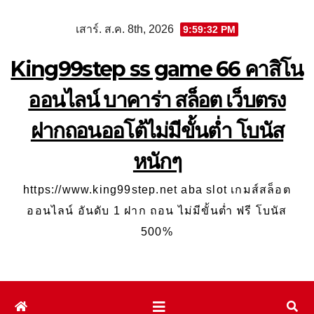
Skip
เสาร์. ส.ค. 8th, 2026
9:59:33 PM
to
content
King99step ss game 66 คาสิโน
ออนไลน์ บาคาร่า สล็อต เว็บตรง
ฝากถอนออโต้ไม่มีขั้นต่ำ โบนัส
หนักๆ
https://www.king99step.net aba slot เกมส์สล็อต
ออนไลน์ อันดับ 1 ฝาก ถอน ไม่มีขั้นต่ำ ฟรี โบนัส
500%