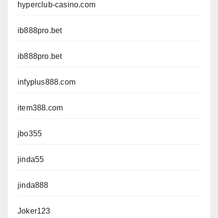
hyperclub-casino.com
ib888pro.bet
ib888pro.bet
infyplus888.com
item388.com
jbo355
jinda55
jinda888
Joker123