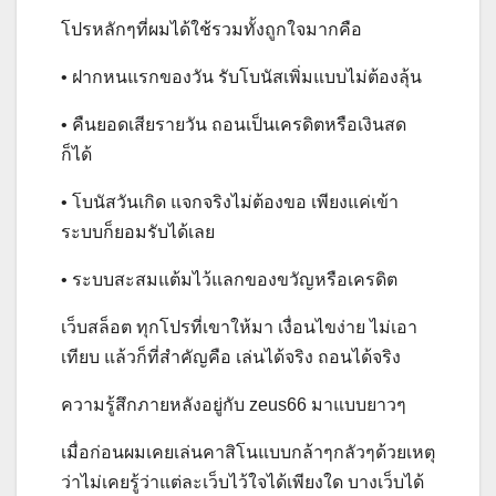
โปรหลักๆที่ผมได้ใช้รวมทั้งถูกใจมากคือ
• ฝากหนแรกของวัน รับโบนัสเพิ่มแบบไม่ต้องลุ้น
• คืนยอดเสียรายวัน ถอนเป็นเครดิตหรือเงินสด
ก็ได้
• โบนัสวันเกิด แจกจริงไม่ต้องขอ เพียงแค่เข้า
ระบบก็ยอมรับได้เลย
• ระบบสะสมแต้มไว้แลกของขวัญหรือเครดิต
เว็บสล็อต ทุกโปรที่เขาให้มา เงื่อนไขง่าย ไม่เอา
เทียบ แล้วก็ที่สำคัญคือ เล่นได้จริง ถอนได้จริง
ความรู้สึกภายหลังอยู่กับ zeus66 มาแบบยาวๆ
เมื่อก่อนผมเคยเล่นคาสิโนแบบกล้าๆกลัวๆด้วยเหตุ
ว่าไม่เคยรู้ว่าแต่ละเว็บไว้ใจได้เพียงใด บางเว็บได้