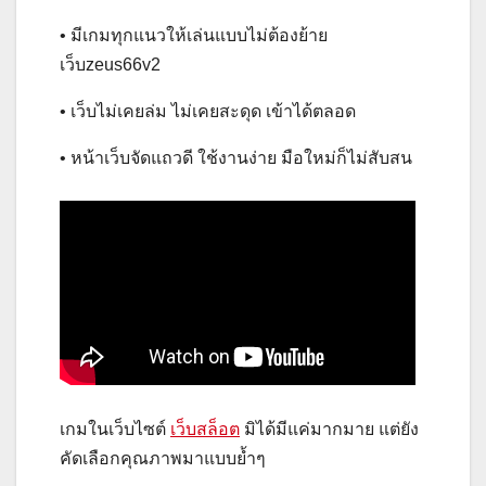
• มีเกมทุกแนวให้เล่นแบบไม่ต้องย้าย
เว็บzeus66v2
• เว็บไม่เคยล่ม ไม่เคยสะดุด เข้าได้ตลอด
• หน้าเว็บจัดแถวดี ใช้งานง่าย มือใหม่ก็ไม่สับสน
เกมในเว็บไซต์
เว็บสล็อต
มิได้มีแค่มากมาย แต่ยัง
คัดเลือกคุณภาพมาแบบย้ำๆ