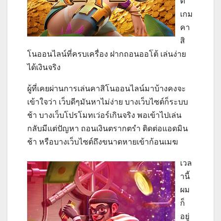
ต์
เกม
คา
สิ
โนออนไลน์ที่ครบเครื่อง ฝากถอนออโต้ เล่นง่าย
ได้เงินจริง
ผู้ที่เคยผ่านการเล่นคาสิโนออนไลน์มาบ้างคงจะ
เข้าใจว่า เว็บดีๆมันหาไม่ง่าย บางเว็บไซต์ก็ระบบ
ช้า บางเว็บโปรโมทเว่อร์เกินจริง พอเข้าไปเล่น
กลับมีแต่ปัญหา ถอนเงินตรากตรำ ติดต่อแอดมิน
ช้า หรือบางเว็บไซต์ถึงขนาดหายเข้าก้อนเมฆ
เวล
านี้
ผม
ก็
อยู่