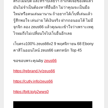
ตรงไม่มีบิด และทราบเลยว่า ถ้าเกิดเจอของดีแล้ว
มันไม่จำเป็นต้องหาที่อื่นอีก ไม่ว่าคุณจะเป็นมือ
ใหม่หรือคนเล่นมานาน ถ้าอยากได้เว็บที่เล่นแล้ว
รู้สึกพอใจ เล่นง่าย ได้เงินจริง ฝากถอนออโต้ ไม่มี
จุกจิก ลอง zeus66 แล้วคุณจะเข้าใจว่าเพราะเหตุ
ไรผมถึงไม่เปลี่ยนใจไปเว็บอื่นอีกเลย
เว็บตรง100% zeus66v2 9 พฤศจิกายน 68 Ebony
คาสิโนออนไลน์ zeus66 แตกหนัก Top 45
ขอขอบพระคุณby
zeus66
https://rebrand.ly/zeus66
https://cutly.info/zeus66
https://bitt.to/g2wws0