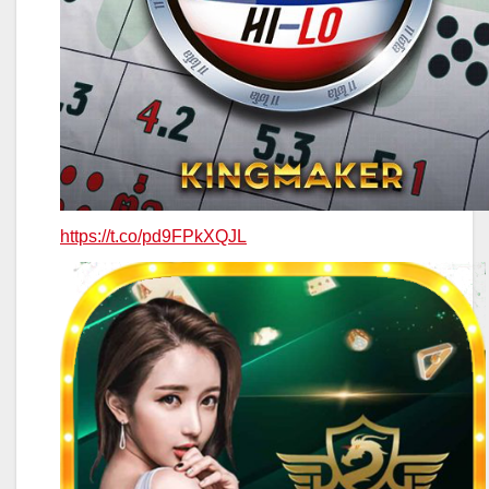
https://t.co/pd9FPkXQJL