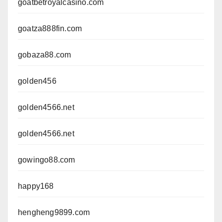
goatbetroyalcasino.com
goatza888fin.com
gobaza88.com
golden456
golden4566.net
golden4566.net
gowingo88.com
happy168
hengheng9899.com