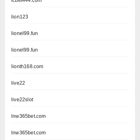
lcbet444.com
lion123
lionel99.fun
lionel99.fun
lionth168.com
live22
live22slot
lnw365bet.com
lnw365bet.com