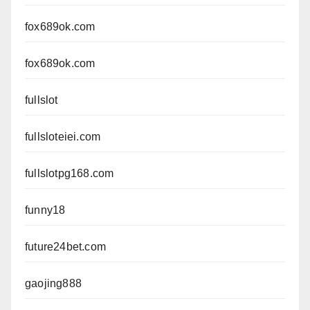
fox689ok.com
fox689ok.com
fullslot
fullsloteiei.com
fullslotpg168.com
funny18
future24bet.com
gaojing888