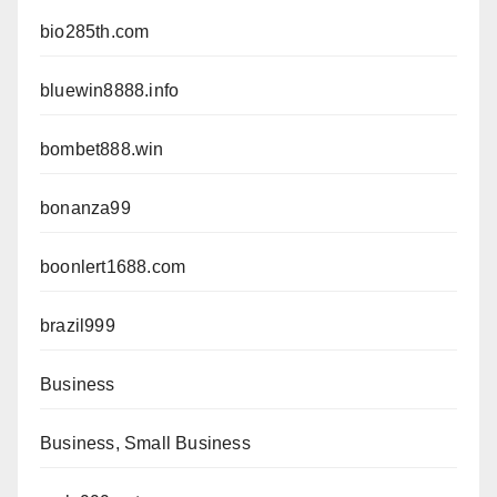
bio285th.com
bluewin8888.info
bombet888.win
bonanza99
boonlert1688.com
brazil999
Business
Business, Small Business