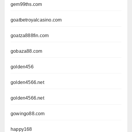
gem99ths.com
goatbetroyalcasino.com
goatza888fin.com
gobaza88.com
golden456
golden4566.net
golden4566.net
gowingo88.com
happy168