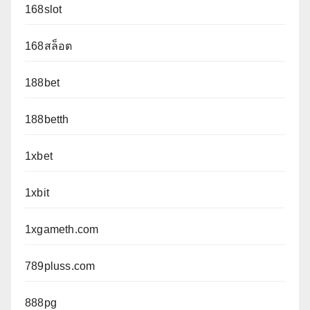
168slot
168สล็อต
188bet
188betth
1xbet
1xbit
1xgameth.com
789pluss.com
888pg