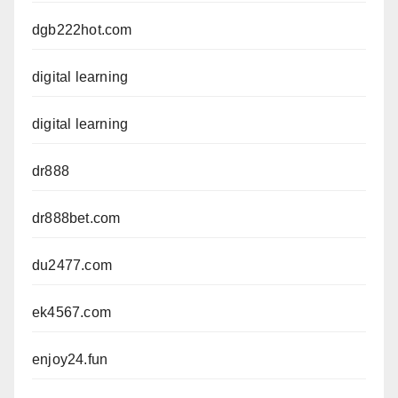
dgb222hot.com
digital learning
digital learning
dr888
dr888bet.com
du2477.com
ek4567.com
enjoy24.fun