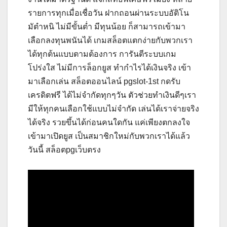
รายการทุกเมื่อเชื่อวัน ฝากถอนผ่านระบบอัติโน
มัตำหนิ ไม่มีขั้นต่ำ มีทุนน้อย ก็สามารถเข้ามา
เลือกลงทุนพนันได้ เกมสล็อตแตกง่ายกับพวกเรา
ได้ทุกต้นแบบตามต้องการ การันตีระบบเกม
โปร่งใส ไม่มีการล็อกยูส ทำกำไรได้เงินจริง เข้า
มาเลือกเล่น สล็อตออนไลน์ pgslot-1st กดรับ
เครดิตฟรี ได้ไม่จำกัดทุกๆวัน ตัวช่วยทำเงินดีๆเรา
มีให้ทุกคนเลือกใช้แบบไม่จำกัด เล่นได้เราจ่ายจริง
ได้จริง รวยขึ้นได้ก่อนคนใดกัน แค่เพียงตกลงใจ
เข้ามาเปิดยูส เป็นสมาชิกใหม่กับพวกเราได้แล้ว
วันนี้ สล็อตpgเว็บตรง