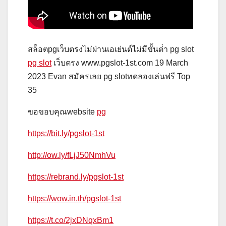
สล็อตpgเว็บตรงไม่ผ่านเอเย่นต์ไม่มีขั้นต่ํา pg slot
pg slot
เว็บตรง www.pgslot-1st.com 19 March
2023 Evan สมัครเลย pg slotทดลองเล่นฟรี Top
35
ขอขอบคุณwebsite
pg
https://bit.ly/pgslot-1st
http://ow.ly/fLjJ50NmhVu
https://rebrand.ly/pgslot-1st
https://wow.in.th/pgslot-1st
https://t.co/2jxDNqxBm1