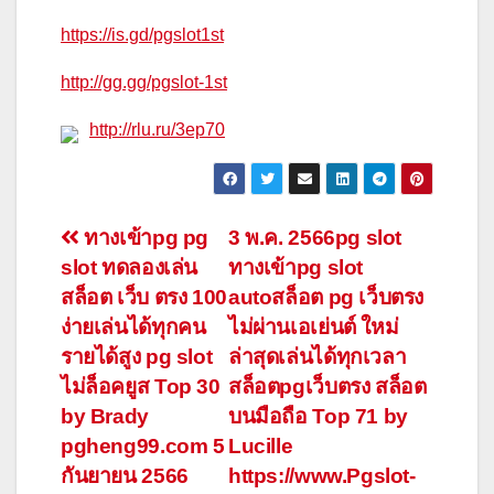
https://is.gd/pgslot1st
http://gg.gg/pgslot-1st
http://rlu.ru/3ep70
แนะแนว
ทางเข้าpg pg
3 พ.ค. 2566pg slot
slot ทดลองเล่น
ทางเข้าpg slot
เรื่อง
สล็อต เว็บ ตรง 100
autoสล็อต pg เว็บตรง
ง่ายเล่นได้ทุกคน
ไม่ผ่านเอเย่นต์ ใหม่
รายได้สูง pg slot
ล่าสุดเล่นได้ทุกเวลา
ไม่ล็อคยูส Top 30
สล็อตpgเว็บตรง สล็อต
by Brady
บนมือถือ Top 71 by
pgheng99.com 5
Lucille
กันยายน 2566
https://www.Pgslot-