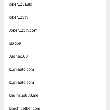
joker123auto
joker123th
Joker123th.com
juad69
Judhai168
k1gt-auto.com
k1gt-auto.com
khumsup888.me
kimchibetbet.com