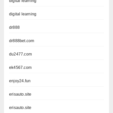
digital learning
digital learning
dr888
dr888bet.com
du2477.com
ek4567.com
enjoy24.fun
erisauto.site
erisauto.site