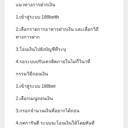
แนวทางการฝากเงิน
1.เข้าสู่ระบบ 188betth
2.เลือกรายการอาหารฝากเงิน และเลือกวิถี
ทางการฝาก
3.โอนเงินไปยังบัญชีที่ระบุ
4.รอระบบปรับเครดิตภายในไม่กี่วินาที
กรรมวิธีถอนเงิน
1.เข้าสู่ระบบ 188bet
2.เลือกเมนูถอนเงิน
3.กรอกจำนวนเงินที่อยากได้ถอน
4.กดการันตี ระบบจะโอนเงินให้โดยทันที