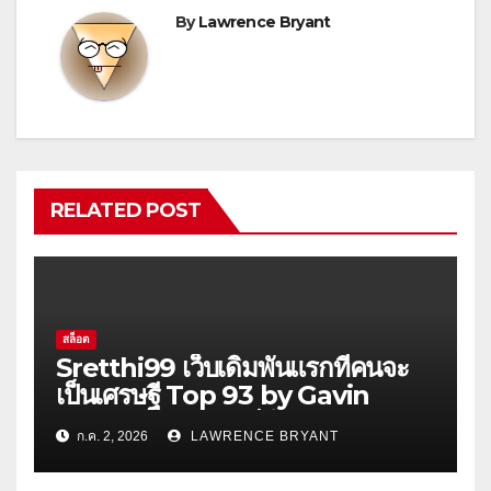
By
Lawrence Bryant
RELATED POST
สล็อต
Sretthi99 เว็บเดิมพันแรกที่คนจะ
เป็นเศรษฐี Top 93 by Gavin
Sretthi99.com มีเงินหลักแสน
ก.ค. 2, 2026
LAWRENCE BRYANT
เพราะชวนเพื่อนมารวย สล็อต
ออนไลน์ สุดซ่า นักเดิมพันรีวิวได้เงิน