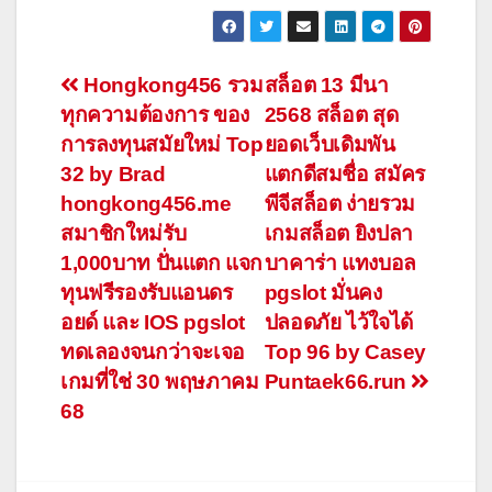
แนะแนว
Hongkong456 รวม
สล็อต 13 มีนา
ทุกความต้องการ ของ
2568 สล็อต สุด
เรื่อง
การลงทุนสมัยใหม่ Top
ยอดเว็บเดิมพัน
32 by Brad
แตกดีสมชื่อ สมัคร
hongkong456.me
พีจีสล็อต ง่ายรวม
สมาชิกใหม่รับ
เกมสล็อต ยิงปลา
1,000บาท ปั่นแตก แจก
บาคาร่า แทงบอล
ทุนฟรีรองรับแอนดร
pgslot มั่นคง
อยด์ และ IOS pgslot
ปลอดภัย ไว้ใจได้
ทดเลองจนกว่าจะเจอ
Top 96 by Casey
เกมที่ใช่ 30 พฤษภาคม
Puntaek66.run
68