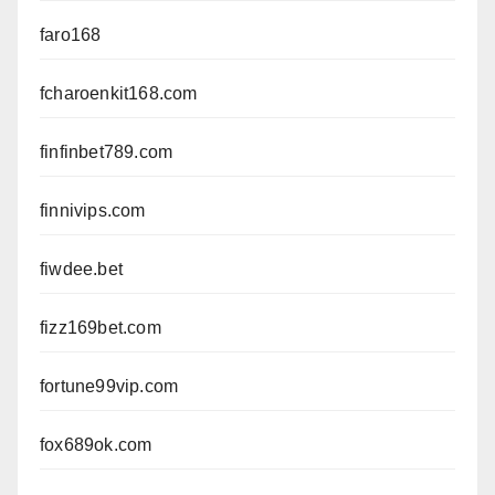
faro168
fcharoenkit168.com
finfinbet789.com
finnivips.com
fiwdee.bet
fizz169bet.com
fortune99vip.com
fox689ok.com