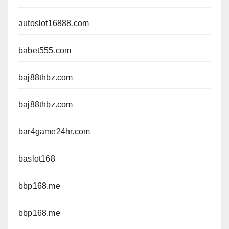
autoslot16888.com
babet555.com
baj88thbz.com
baj88thbz.com
bar4game24hr.com
baslot168
bbp168.me
bbp168.me