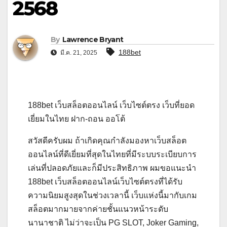
2568
By
Lawrence Bryant
188bet
มี.ค. 21, 2025
188bet เว็บสล็อตออนไลน์ เว็บไซต์ตรง เว็บที่ยอด
เยี่ยมในไทย ฝาก-ถอน ออโต้
สวัสดีครับผม ถ้าเกิดคุณกำลังมองหาเว็บสล็อต
ออนไลน์ที่ดีเยี่ยมที่สุดในไทยที่มีระบบระเบียบการ
เล่นที่ปลอดภัยและก็มีประสิทธิภาพ ผมขอแนะนำ
188bet เว็บสล็อตออนไลน์เว็บไซต์ตรงที่ได้รับ
ความนิยมสูงสุดในช่วงเวลานี้ เว็บแห่งนี้มากับเกม
สล็อตมากมายจากค่ายชั้นแนวหน้าระดับ
นานาชาติ ไม่ว่าจะเป็น PG SLOT, Joker Gaming,