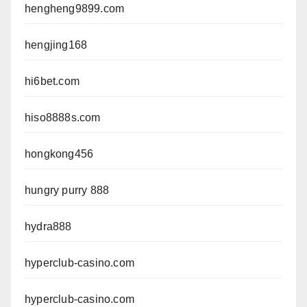
hengheng9899.com
hengjing168
hi6bet.com
hiso8888s.com
hongkong456
hungry purry 888
hydra888
hyperclub-casino.com
hyperclub-casino.com