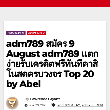
ADM789.INFO
ADM789.INFO
adm789 สมัคร 9
August adm789 แตก
ง่ายรับเครดิตฟรีทันทีคาสิ
โนสดครบวงจร Top 20
by Abel
By
Lawrence Bryant
,
adm789 สมัคร
adm789 เข้าสู่
พ.ค. 23, 2025