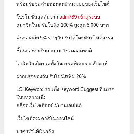
พร้อมรับชมถ่ายทอดสดผ่านระบบของเว็บไซต์
โปรโมชั่นสุดคุ้มจาก
adm789 เข้าสู่ระบบ
สมาชิกใหม่ รับโบนัส 100% สูงสุด 5,000 บาท
คืนยอดเสีย 5% ทุกๆวัน รับได้โดยทันทีไม่ต้องรอ
ชี้แนะสหายรับค่าคอม 1% ตลอดชาติ
โบนัสวันเกิดรวมทั้งกิจกรรมพิเศษรายสัปดาห์
ฝากแรกของวัน รับโบนัสเพิ่ม 20%
LSI Keyword รวมทั้ง Keyword Suggest ที่แทรก
ในบทความนี้:
สล็อตเว็บไซต์ตรงไม่ผ่านเอเย่นต์
เว็บไซต์รวมคาสิโนออนไลน์
บาคาร่าได้เงินจริง