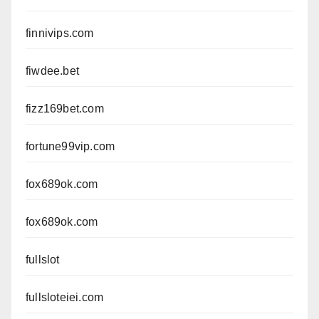
finnivips.com
fiwdee.bet
fizz169bet.com
fortune99vip.com
fox689ok.com
fox689ok.com
fullslot
fullsloteiei.com