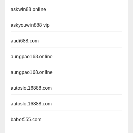
askwin88.online
askyouwin888 vip
audi688.com
aungpao168.online
aungpao168.online
autoslot16888.com
autoslot16888.com
babet555.com