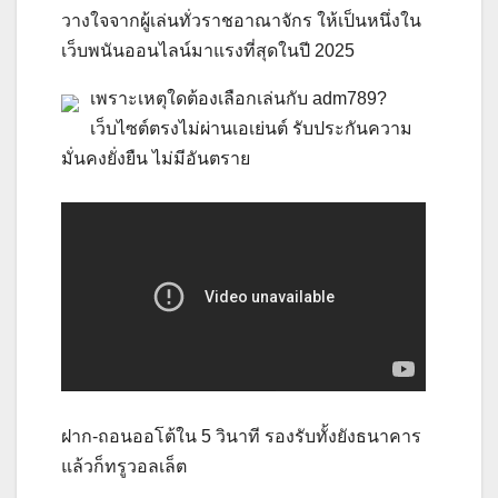
วางใจจากผู้เล่นทั่วราชอาณาจักร ให้เป็นหนึ่งใน
เว็บพนันออนไลน์มาแรงที่สุดในปี 2025
เพราะเหตุใดต้องเลือกเล่นกับ adm789?
เว็บไซต์ตรงไม่ผ่านเอเย่นต์ รับประกันความ
มั่นคงยั่งยืน ไม่มีอันตราย
ฝาก-ถอนออโต้ใน 5 วินาที รองรับทั้งยังธนาคาร
แล้วก็ทรูวอลเล็ต