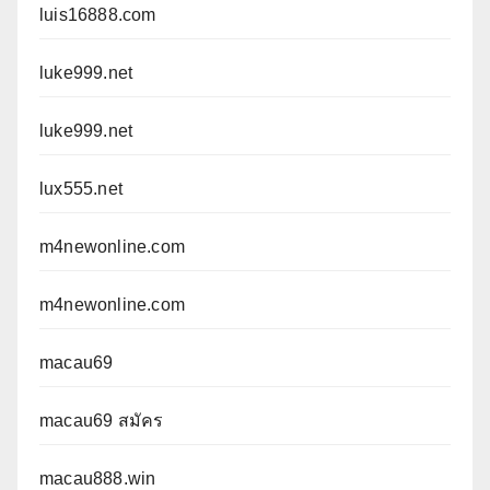
luis16888.com
luke999.net
luke999.net
lux555.net
m4newonline.com
m4newonline.com
macau69
macau69 สมัคร
macau888.win