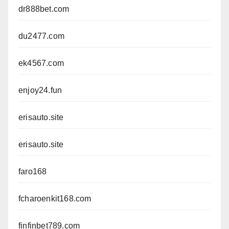
dr888bet.com
du2477.com
ek4567.com
enjoy24.fun
erisauto.site
erisauto.site
faro168
fcharoenkit168.com
finfinbet789.com