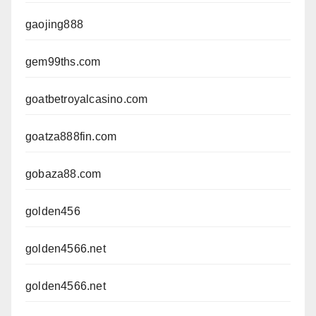
gaojing888
gem99ths.com
goatbetroyalcasino.com
goatza888fin.com
gobaza88.com
golden456
golden4566.net
golden4566.net