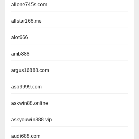
allone745s.com
allstar168.me
alot666
amb888
argus16888.com
asb9999.com
askwin88.online
askyouwin888 vip
audi688.com