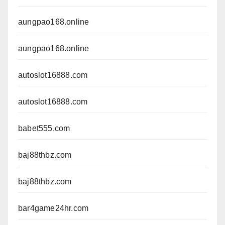
aungpao168.online
aungpao168.online
autoslot16888.com
autoslot16888.com
babet555.com
baj88thbz.com
baj88thbz.com
bar4game24hr.com