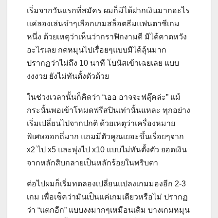
เริ่มจากวันแรกที่สมัคร ผมก็มิได้ฝากเงินมากอะไร
แค่ลองเล่นขำๆเลือกเกมสล็อตธีมแฟนตาซีเกม
หนึ่ง ด้วยเหตุว่าเห็นว่ากราฟิกงามดี มิได้คาดหวัง
อะไรเลย กดหมุนไปเรื่อยๆแบบมิได้ลุ้นมาก
ปรากฏว่าไม่ถึง 10 นาที โบนัสเข้าเฉยเลย แบบ
งงงวย ยังไม่ทันตั้งตัวด้วย
ในช่วงเวลานั้นก็คิดว่า “เออ อาจจะฟลุ๊คล่ะ” แม้
กระนั้นพอเข้าโหมดฟรีสปินเท่านั้นแหละ ทุกอย่าง
เริ่มเปลี่ยนไปจากปกติ ด้วยเหตุว่าเครื่องหมาย
พิเศษออกถี่มาก แถมมีตัวคูณเยอะขึ้นเรื่อยๆจาก
x2 ไป x5 และพุ่งไป x10 แบบไม่ทันตั้งตัว ยอดเงิน
จากหลักสิบกลายเป็นหลักร้อยในพริบตา
ต่อไปผมก็เริ่มทดลองเปลี่ยนแปลงเกมมองอีก 2-3
เกม เพื่อเช็คว่ามันเป็นแค่เกมเดียวหรือไม่ ปรากฏ
ว่า “แตกอีก” แบบงงมากๆเหมือนเดิม บางเกมหมุน