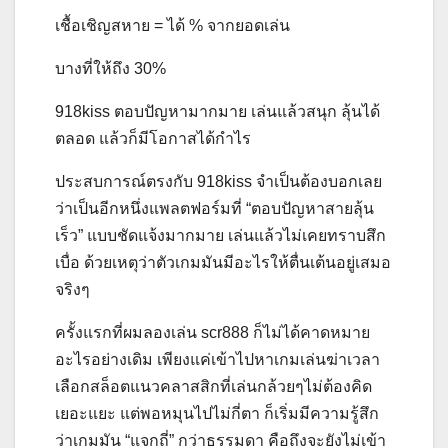
เชื้อเชิญสหาย = ได้ % จากยอดเล่น
บางที่ให้ถึง 30%
918kiss ตอบปัญหามากมาย เล่นแล้วสนุก ลุ้นได้
ตลอด แล้วก็มีโอกาสได้กำไร
ประสบการณ์ตรงกับ 918kiss จำเป็นต้องบอกเลย
ว่าเป็นอีกหนึ่งแพลตฟอร์มที่ “ตอบปัญหาสายลุ้น
เร็ว” แบบชัดแจ้งมากมาย เล่นแล้วไม่เคยทราบสึก
เบื่อ ด้วยเหตุว่าตัวเกมมันมีอะไรให้ตื่นเต้นอยู่เสมอ
จริงๆ
ครั้งแรกที่ผมลองเล่น scr888 ก็ไม่ได้คาดหมาย
อะไรอย่างเดิม เพียงแค่เข้าไปหาเกมเล่นฆ่าเวลา
เลือกสล็อตแนวคลาสสิกที่เล่นกล้วยๆไม่ต้องคิด
เยอะแยะ แต่พอหมุนไปไม่กี่ตา ก็เริ่มมีความรู้สึก
ว่าเกมมัน “แจกถี่” กว่าธรรมดา คือถึงจะยังไม่เข้า