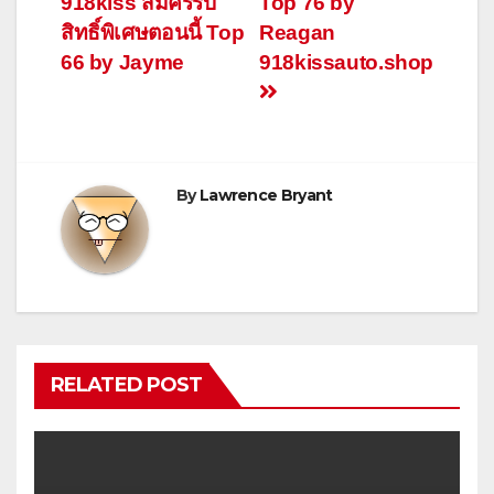
918kiss สมัครรับ
Top 76 by
สิทธิ์พิเศษตอนนี้ Top
Reagan
66 by Jayme
918kissauto.shop
By
Lawrence Bryant
RELATED POST