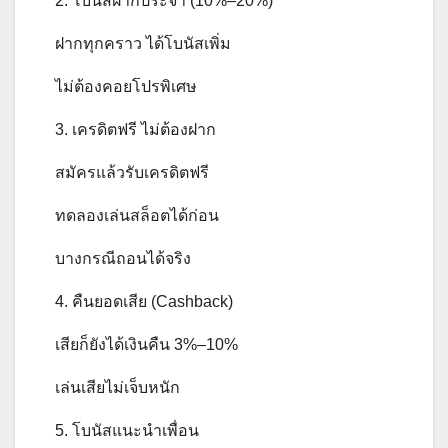
2. โบนัสฝากประจำ (10%–20%)
ฝากทุกคราว ได้โบนัสเพิ่ม
ไม่ต้องคอยโปรพิเศษ
3. เครดิตฟรี ไม่ต้องฝาก
สมัครแล้วรับเครดิตฟรี
ทดลองเล่นสล็อตได้ก่อน
บางกรณีถอนได้จริง
4. คืนยอดเสีย (Cashback)
เสียก็ยังได้เงินคืน 3%–10%
เล่นเสียไม่เจ็บหนัก
5. โบนัสแนะนำเพื่อน