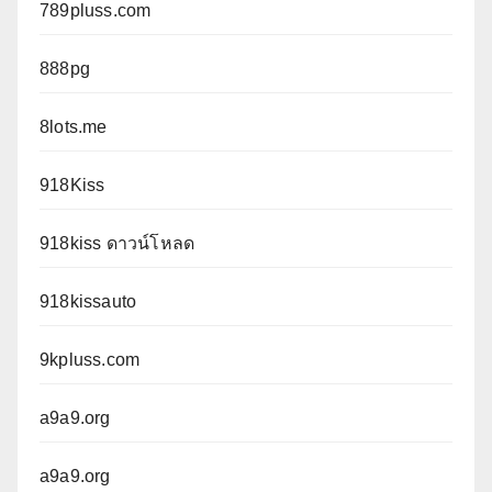
789pluss.com
888pg
8lots.me
918Kiss
918kiss ดาวน์โหลด
918kissauto
9kpluss.com
a9a9.org
a9a9.org