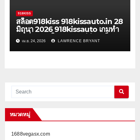
918KISS
สล็อต918kiss 918kissauto.in 28
มิถุนา 2026 918kissauto เกมทำ
เงินที่แรงสุดในรุ่น แตกทีมีเฮ สล็อต
เม.ย. 24, 2026
LAWRENCE BRYANT
ออนไลน์ คุ้มค่าแก่การลงทุน เล่นง่าย
แตกหนัก กดรับ เครดิตฟรี ออโต้
918kiss สมัครรับ สิทธิ์พิเศษตอนนี้
Top 66 by Jayme
หมวดหมู่
1688vegasx.com