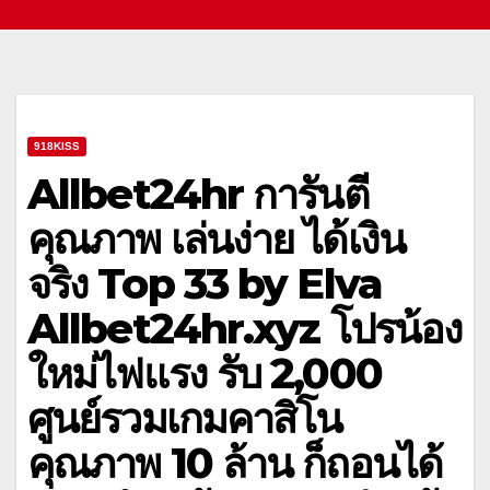
918KISS
Allbet24hr การันตี
คุณภาพ เล่นง่าย ได้เงิน
จริง Top 33 by Elva
Allbet24hr.xyz โปรน้อง
ใหม่ไฟแรง รับ 2,000
ศูนย์รวมเกมคาสิโน
คุณภาพ 10 ล้าน ก็ถอนได้