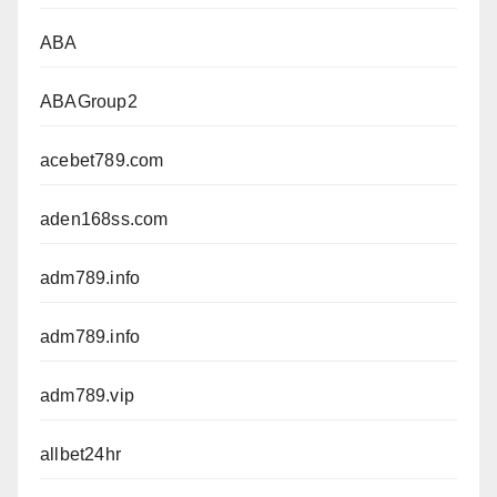
ABA
ABAGroup2
acebet789.com
aden168ss.com
adm789.info
adm789.info
adm789.vip
allbet24hr