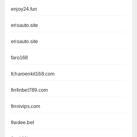
enjoy24.fun
erisauto.site
erisauto.site
faro168
fcharoenkit168.com
finfinbet789.com
finnivips.com
fiwdee.bet