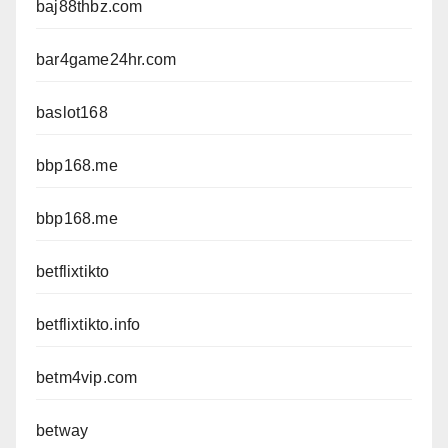
baj88thbz.com
bar4game24hr.com
baslot168
bbp168.me
bbp168.me
betflixtikto
betflixtikto.info
betm4vip.com
betway