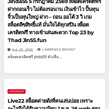
Jinda55 5 กรกฎาคม 2569 สล็อตเครดิตฟรี
ฝากถอนเร็ว ไม่ต้องรอนาน เงินเข้าไว ปั้นทุน
จิ๋วเป็นทุนใหญ่ ฝาก – ถอน ออโต้ 3 วิ เกม
สล็อตลิขสิทธิ์แท้ มั่นใจได้ทุกสปิน สล็อต
เครดิตฟรี ทางเข้าเล่นสะดวก Top 23 by
Thad Jin55.fun
พ.ค. 22, 2026
LAWRENCE BRYANT
สล็อตเครดิตฟรี jinda55 ตัวเลือ…
LIVE22SLOT
Live22 สล็อตค่ายดังที่คนเล่นบ่อย เพราะ
อะไรถึงได้รับความนิยม 1 พ.ค. 26 web ตรง