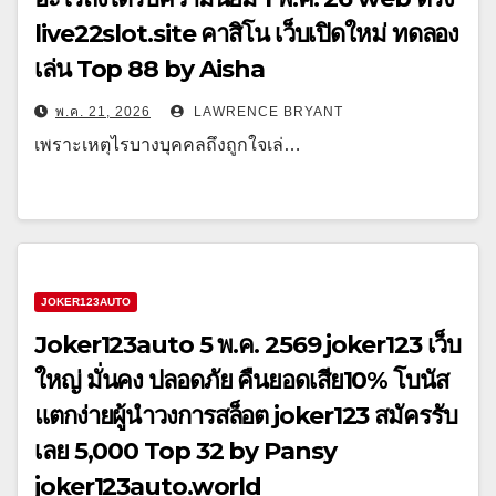
live22slot.site คาสิโน เว็บเปิดใหม่ ทดลอง
เล่น Top 88 by Aisha
พ.ค. 21, 2026
LAWRENCE BRYANT
เพราะเหตุไรบางบุคคลถึงถูกใจเล่…
JOKER123AUTO
Joker123auto 5 พ.ค. 2569 joker123 เว็บ
ใหญ่ มั่นคง ปลอดภัย คืนยอดเสีย10% โบนัส
แตกง่ายผู้นำวงการสล็อต joker123 สมัครรับ
เลย 5,000 Top 32 by Pansy
joker123auto.world