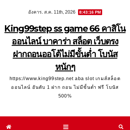
Skip
อังคาร. ส.ค. 11th, 2026
8:43:17 PM
to
content
King99step ss game 66 คาสิโน
ออนไลน์ บาคาร่า สล็อต เว็บตรง
ฝากถอนออโต้ไม่มีขั้นต่ำ โบนัส
หนักๆ
https://www.king99step.net aba slot เกมส์สล็อต
ออนไลน์ อันดับ 1 ฝาก ถอน ไม่มีขั้นต่ำ ฟรี โบนัส
500%