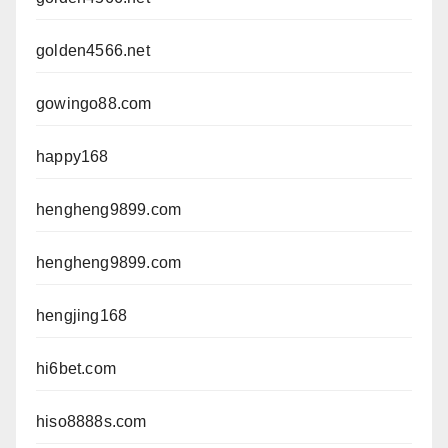
golden4566.net
gowingo88.com
happy168
hengheng9899.com
hengheng9899.com
hengjing168
hi6bet.com
hiso8888s.com