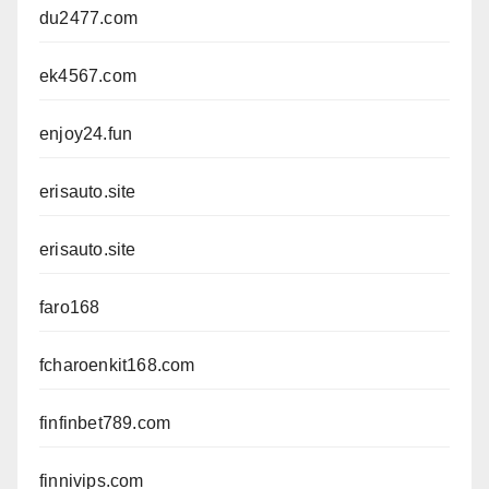
du2477.com
ek4567.com
enjoy24.fun
erisauto.site
erisauto.site
faro168
fcharoenkit168.com
finfinbet789.com
finnivips.com