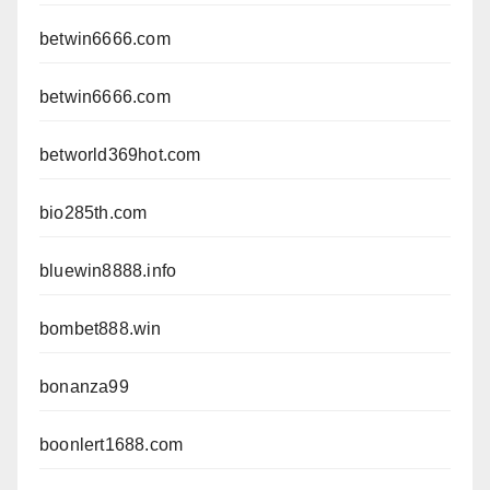
betwin6666.com
betwin6666.com
betworld369hot.com
bio285th.com
bluewin8888.info
bombet888.win
bonanza99
boonlert1688.com