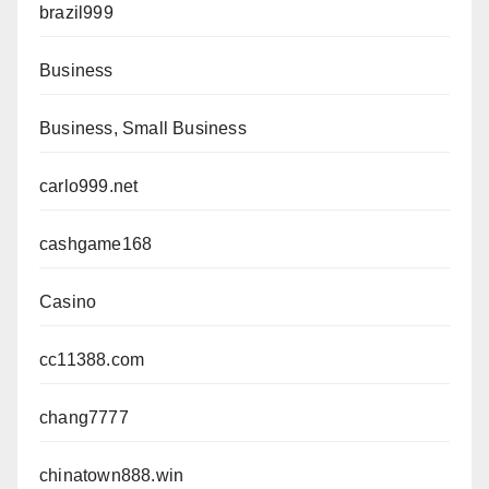
brazil999
Business
Business, Small Business
carlo999.net
cashgame168
Casino
cc11388.com
chang7777
chinatown888.win