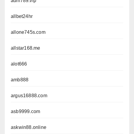
adm789.vip
allbet24hr
allone745s.com
allstar168.me
alot666
amb888
argus16888.com
asb9999.com
askwin88.online