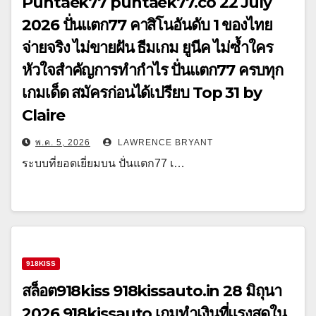
Puntaek77 puntaek77.co 22 July
2026 ปั่นแตก77 คาสิโนอันดับ 1 ของไทย
จ่ายจริง ไม่ขายฝัน ธีมเกม ยูนีค ไม่ซ้ำใคร
หัวใจสำคัญการทำกำไร ปั่นแตก77 ครบทุก
เกมเด็ด สมัครก่อนได้เปรียบ Top 31 by
Claire
พ.ค. 5, 2026
LAWRENCE BRYANT
ระบบที่ยอดเยี่ยมบน ปั่นแตก77 เ…
918KISS
สล็อต918kiss 918kissauto.in 28 มิถุนา
2026 918kissauto เกมทำเงินที่แรงสุดใน