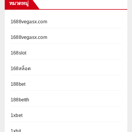
หมวดหมู่
1688vegasx.com
1688vegasx.com
168slot
168สล็อต
188bet
188betth
1xbet
1xbit