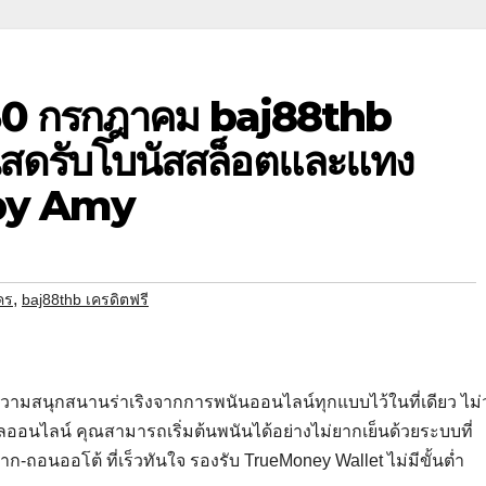
30 กรกฎาคม baj88thb
โนสดรับโบนัสสล็อตและแทง
by Amy
,
คร
baj88thb เครดิตฟรี
วมความสนุกสนานร่าเริงจากการพนันออนไลน์ทุกแบบไว้ในที่เดียว ไม่ว
ออนไลน์ คุณสามารถเริ่มต้นพนันได้อย่างไม่ยากเย็นด้วยระบบที่
ก-ถอนออโต้ ที่เร็วทันใจ รองรับ TrueMoney Wallet ไม่มีขั้นต่ำ