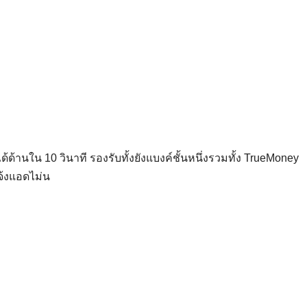
้านใน 10 วินาที รองรับทั้งยังแบงค์ชั้นหนึ่งรวมทั้ง TrueMoney
แจ้งแอดไม่น