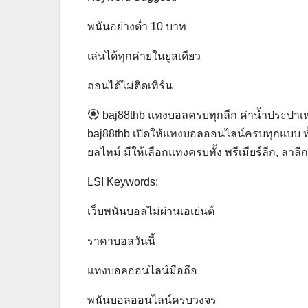
พนันอย่างต่ำ 10 บาท
เล่นได้ทุกค่ายในยูสเดียว
ถอนได้ไม่ติดเทิร์น
baj88thb แทงบอลครบทุกลีก ค่าน้ำประปาเห
baj88thb เปิดให้แทงบอลออนไลน์ครบทุกแบบ ทั้ง
ยลไทม์ มีให้เลือกแทงครบทั้ง พรีเมียร์ลีก, ลาล
LSI Keywords:
เว็บพนันบอลไม่ผ่านเอเย่นต์
ราคาบอลวันนี้
แทงบอลออนไลน์มือถือ
พนันบอลออนไลน์ครบวงจร