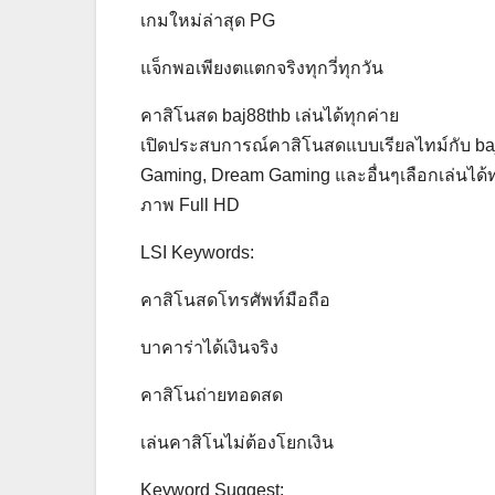
เกมใหม่ล่าสุด PG
แจ็กพอเพียงตแตกจริงทุกวี่ทุกวัน
คาสิโนสด baj88thb เล่นได้ทุกค่าย
เปิดประสบการณ์คาสิโนสดแบบเรียลไทม์กับ baj8
Gaming, Dream Gaming และอื่นๆเลือกเล่นได้ทุกเ
ภาพ Full HD
LSI Keywords:
คาสิโนสดโทรศัพท์มือถือ
บาคาร่าได้เงินจริง
คาสิโนถ่ายทอดสด
เล่นคาสิโนไม่ต้องโยกเงิน
Keyword Suggest: