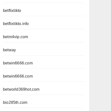
betflixtikto
betflixtikto.info
betm4vip.com
betway
betwin6666.com
betwin6666.com
betworld369hot.com
bio285th.com