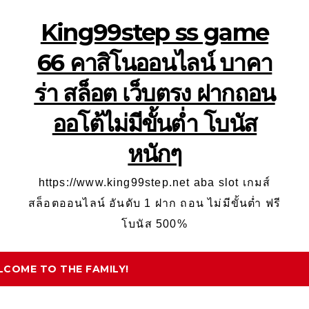
King99step ss game
66 คาสิโนออนไลน์ บาคา
ร่า สล็อต เว็บตรง ฝากถอน
ออโต้ไม่มีขั้นต่ำ โบนัส
หนักๆ
https://www.king99step.net aba slot เกมส์
สล็อตออนไลน์ อันดับ 1 ฝาก ถอน ไม่มีขั้นต่ำ ฟรี
โบนัส 500%
COME TO THE FAMILY!