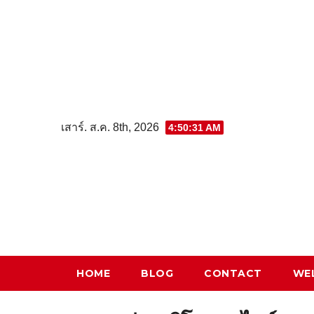
Skip
to
content
เสาร์. ส.ค. 8th, 2026
4:50:31 AM
HOME
BLOG
CONTACT
WEL