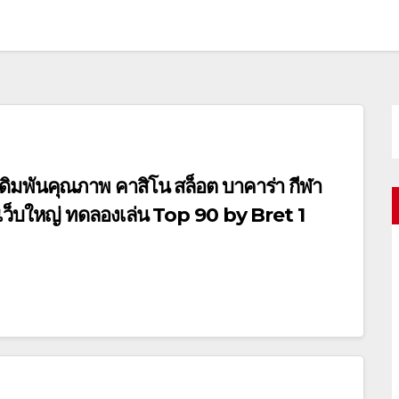
ดิมพันคุณภาพ คาสิโน สล็อต บาคาร่า กีฬา
เว็บใหญ่ ทดลองเล่น Top 90 by Bret 1