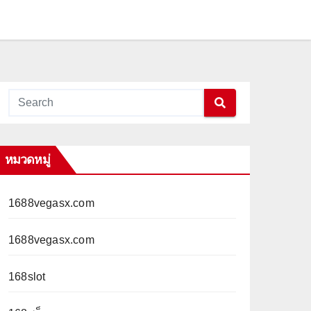
หมวดหมู่
1688vegasx.com
1688vegasx.com
168slot