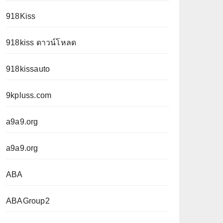
918Kiss
918kiss ดาวน์โหลด
918kissauto
9kpluss.com
a9a9.org
a9a9.org
ABA
ABAGroup2