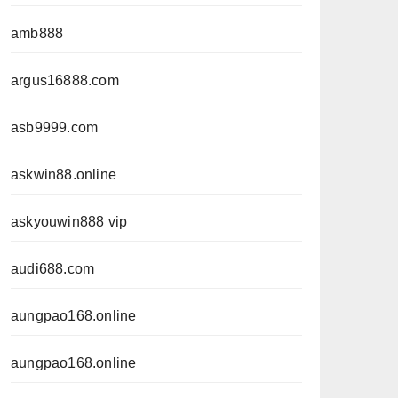
amb888
argus16888.com
asb9999.com
askwin88.online
askyouwin888 vip
audi688.com
aungpao168.online
aungpao168.online