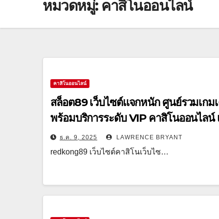
หมวดหมู่:
คาสิโนออนไลน์
คาสิโนออนไลน์
สล็อต89 เว็บไซต์แจกหนัก ศูนย์รวมเกมเ
พร้อมบริการระดับ VIP คาสิโนออนไลน์ 
NOV 68
ธ.ค. 9, 2025
LAWRENCE BRYANT
redkong89 เว็บไซต์คาสิโนเว็บไซ…