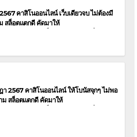
67 คาสิโนออนไลน์ เว็บเดียวจบ ไม่ต้องมี
 สล็อตแตกดี คัดมาให้
นไลน์ ลิขสิทธิ์แท้จาก ตปท ไม่เสี่ยงโดน
 2567 คาสิโนออนไลน์ ให้โบนัสจุกๆ ไม่พอ
ม สล็อตแตกดี คัดมาให้
นไลน์ ลิขสิทธิ์แท้จาก ตปท ไม่เสี่ยงโดน