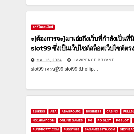
คาสิโนออนไลน์
ะ|ต้องการจะ}มาเอ๋ยถึงเว็บที่กำลังเป็นท
slot99 ซึ่งเป็นเว็บไซต์สล็อตเว็บไซต์ต
ถือ ไม่ว่าจะเป็นระบบ iOS หรือ Android
ส.ค. 16, 2024
LAWRENCE BRYANT
ของภาพกราฟิกที่สวยงาม ชัดแจ๋ว และระบ
slot99 เศรษฐี99 slot99 &hellip…
บนโทรศัพท์มือถือเป็นไปอย่างสะดวก ไม่มีส
ผู้เล่นหลายคนตามหา นอกนั้น ยังมีโปรโ
เล่นslot99วันนี้ รับเครดิตฟรีในทันที! 
และความเข้าใจเกี่ยวกับ sretthi99 เยอะข
918KISS
ABA
ABAGROUP2
BUSINESS
CASINO
FULLS
มากยิ่งขึ้นว่าจะเลือกเล่นสล็อตกับเว็บแห
NO1HUAY.COM
ONLINE GAMES
PG
PG SLOT
PGSLOT
ได้รับความนิยมที่ปี เว็บไซต์ตรง มีเกมสล
PUNPRO777.COM
PUSSY888
SAGAME168TH.COM
SEXYBAC