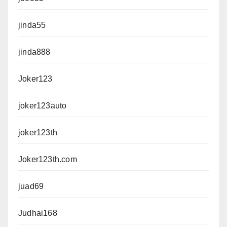
jinda55
jinda888
Joker123
joker123auto
joker123th
Joker123th.com
juad69
Judhai168