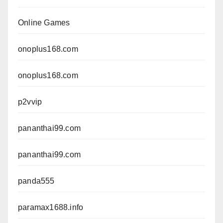
Online Games
onoplus168.com
onoplus168.com
p2vvip
pananthai99.com
pananthai99.com
panda555
paramax1688.info