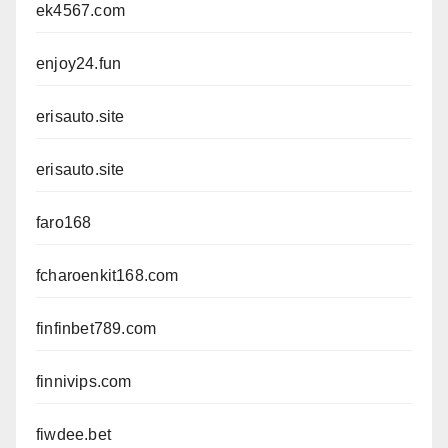
ek4567.com
enjoy24.fun
erisauto.site
erisauto.site
faro168
fcharoenkit168.com
finfinbet789.com
finnivips.com
fiwdee.bet