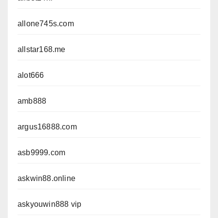
allone745s.com
allstar168.me
alot666
amb888
argus16888.com
asb9999.com
askwin88.online
askyouwin888 vip