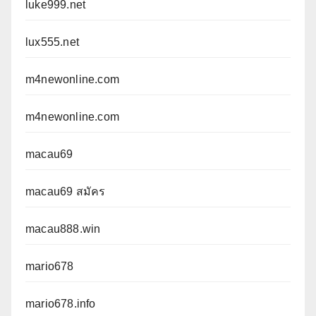
luke999.net
lux555.net
m4newonline.com
m4newonline.com
macau69
macau69 สมัคร
macau888.win
mario678
mario678.info