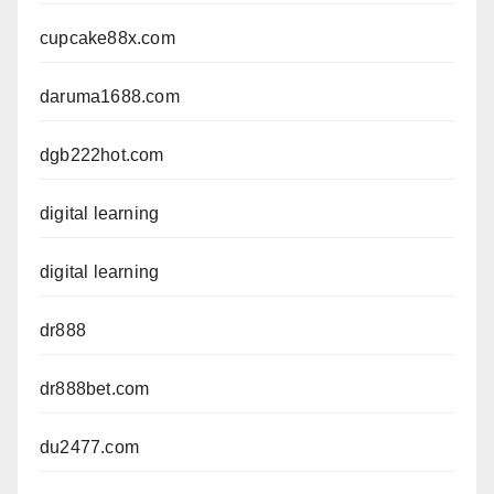
cupcake88x.com
daruma1688.com
dgb222hot.com
digital learning
digital learning
dr888
dr888bet.com
du2477.com