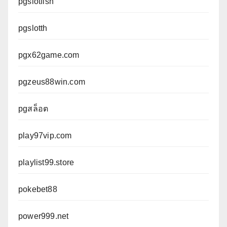
pgslotfish
pgslotth
pgx62game.com
pgzeus88win.com
pgสล็อต
play97vip.com
playlist99.store
pokebet88
power999.net