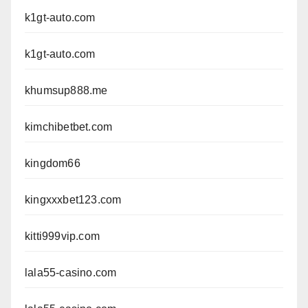
k1gt-auto.com
k1gt-auto.com
khumsup888.me
kimchibetbet.com
kingdom66
kingxxxbet123.com
kitti999vip.com
lala55-casino.com