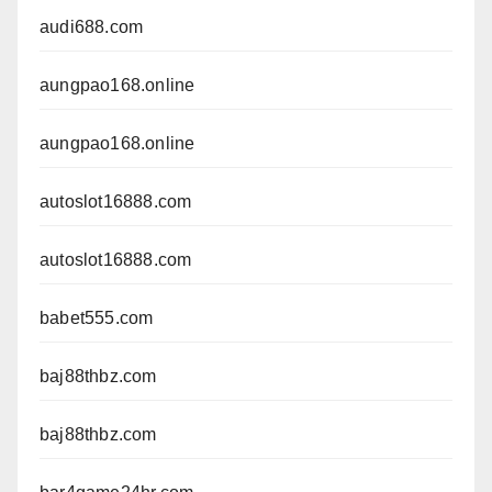
audi688.com
aungpao168.online
aungpao168.online
autoslot16888.com
autoslot16888.com
babet555.com
baj88thbz.com
baj88thbz.com