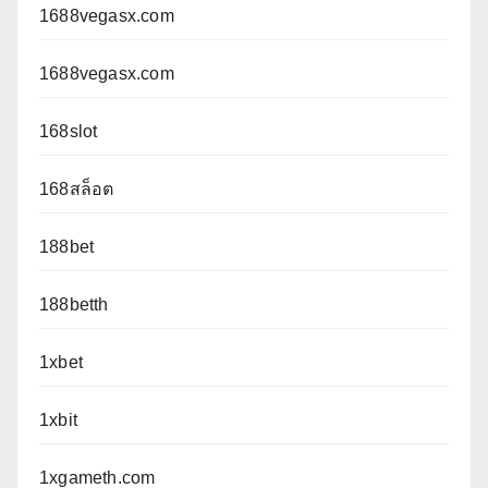
1688vegasx.com
1688vegasx.com
168slot
168สล็อต
188bet
188betth
1xbet
1xbit
1xgameth.com