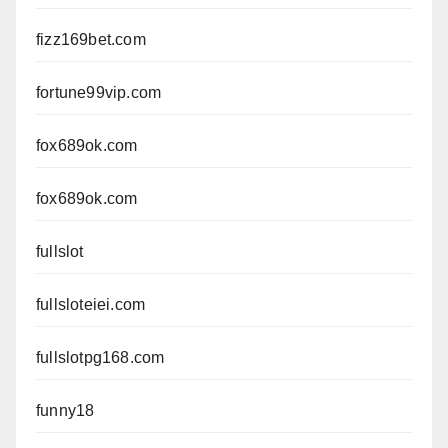
fizz169bet.com
fortune99vip.com
fox689ok.com
fox689ok.com
fullslot
fullsloteiei.com
fullslotpg168.com
funny18