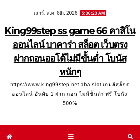
Skip
เสาร์. ส.ค. 8th, 2026
5:36:24 AM
to
content
King99step ss game 66 คาสิโน
ออนไลน์ บาคาร่า สล็อต เว็บตรง
ฝากถอนออโต้ไม่มีขั้นต่ำ โบนัส
หนักๆ
https://www.king99step.net aba slot เกมส์สล็อต
ออนไลน์ อันดับ 1 ฝาก ถอน ไม่มีขั้นต่ำ ฟรี โบนัส
500%