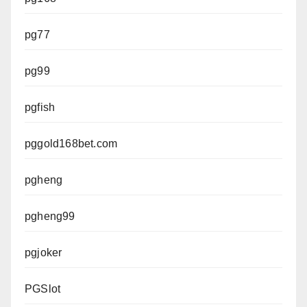
pg77
pg99
pgfish
pggold168bet.com
pgheng
pgheng99
pgjoker
PGSlot