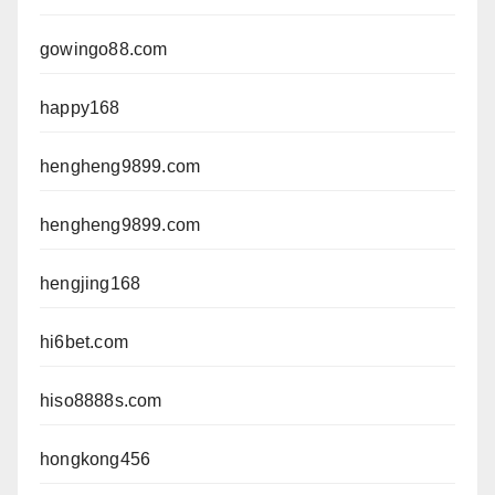
gowingo88.com
happy168
hengheng9899.com
hengheng9899.com
hengjing168
hi6bet.com
hiso8888s.com
hongkong456