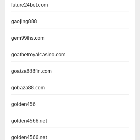
future24bet.com
gaojing888
gem99ths.com
goatbetroyalcasino.com
goatza888fin.com
gobaza88.com
golden456
golden4566.net
golden4566.net