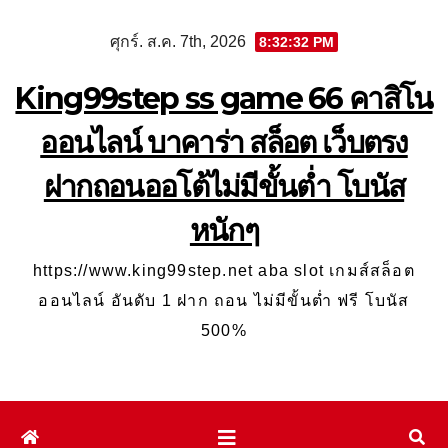
Skip
ศุกร์. ส.ค. 7th, 2026
8:32:33 PM
to
content
King99step ss game 66 คาสิโน
ออนไลน์ บาคาร่า สล็อต เว็บตรง
ฝากถอนออโต้ไม่มีขั้นต่ำ โบนัส
หนักๆ
https://www.king99step.net aba slot เกมส์สล็อต
ออนไลน์ อันดับ 1 ฝาก ถอน ไม่มีขั้นต่ำ ฟรี โบนัส
500%