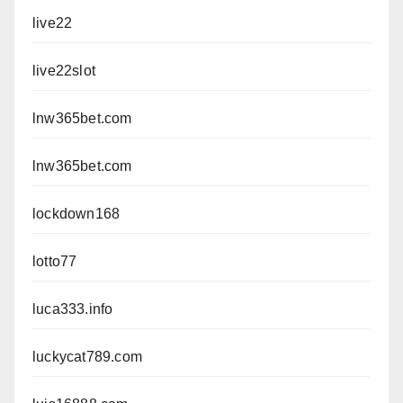
live22
live22slot
lnw365bet.com
lnw365bet.com
lockdown168
lotto77
luca333.info
luckycat789.com