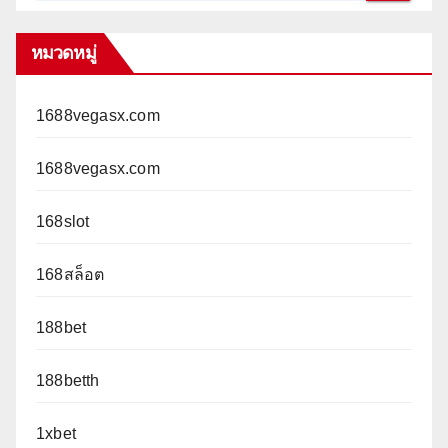
หมวดหมู่
1688vegasx.com
1688vegasx.com
168slot
168สล็อต
188bet
188betth
1xbet