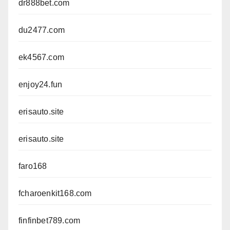
dr888bet.com
du2477.com
ek4567.com
enjoy24.fun
erisauto.site
erisauto.site
faro168
fcharoenkit168.com
finfinbet789.com