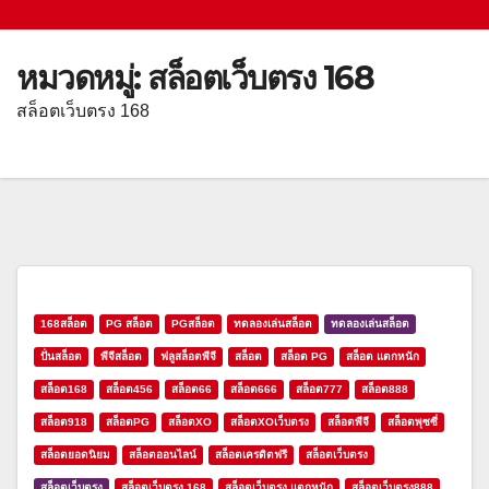
หมวดหมู่:
สล็อตเว็บตรง 168
สล็อตเว็บตรง 168
168สล็อต
PG สล็อต
PGสล็อต
ทดลองเล่นสล็อต
ทดลองเล่นสล็อต
ปั่นสล็อต
พีจีสล็อต
ฟลูสล็อตพีจี
สล็อต
สล็อต PG
สล็อต แตกหนัก
สล็อต168
สล็อต456
สล็อต66
สล็อต666
สล็อต777
สล็อต888
สล็อต918
สล็อตPG
สล็อตXO
สล็อตXOเว็บตรง
สล็อตพีจี
สล็อตพุซซี่
สล็อตยอดนิยม
สล็อตออนไลน์
สล็อตเครดิตฟรี
สล็อตเว็บตรง
สล็อตเว็บตรง
สล็อตเว็บตรง 168
สล็อตเว็บตรง แตกหนัก
สล็อตเว็บตรง888