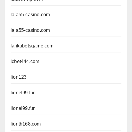
lala55-casino.com
lala55-casino.com
lalikabetsgame.com
lcbet444.com
lion123
lionel99.fun
lionel99.fun
lionth168.com