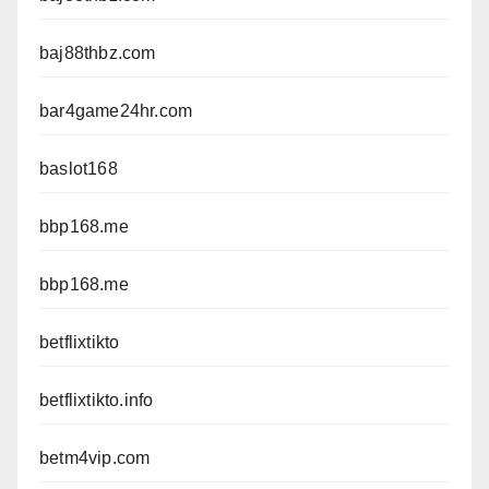
baj88thbz.com
bar4game24hr.com
baslot168
bbp168.me
bbp168.me
betflixtikto
betflixtikto.info
betm4vip.com