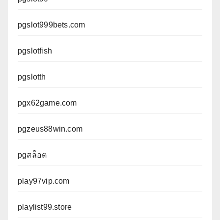
pgslot999bets.com
pgslotfish
pgslotth
pgx62game.com
pgzeus88win.com
pgสล็อต
play97vip.com
playlist99.store