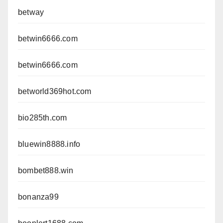
betway
betwin6666.com
betwin6666.com
betworld369hot.com
bio285th.com
bluewin8888.info
bombet888.win
bonanza99