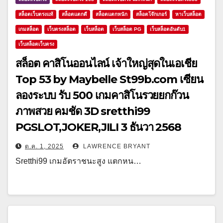
สล็อตเว็บตรงแท้
สล็อตแตกดี
สล็อตแตกหนัก
สล็อตโจ๊กเกอร์
หาเว็บสล็อต
เกมสล็อต
เว็บตรงสล็อต
เว็บสล็อต
เว็บสล็อต PG
เว็บสล็อตอันดับ1
เว็บสล็อตเว็บตรง
สล็อต คาสิโนออนไลน์ เจ้าใหญ่สุดในเอเชีย
Top 53 by Maybelle St99b.com เซียน
ลองระบบ รับ 500 เกมคาสิโนรวยยกก๊วน
ภาพสวย คมชัด 3D sretthi99
PGSLOT,JOKER,JILI 3 ธันวา 2568
ต.ค. 1, 2025
LAWRENCE BRYANT
Sretthi99 เกมอัตราชนะสูง แตกหน…