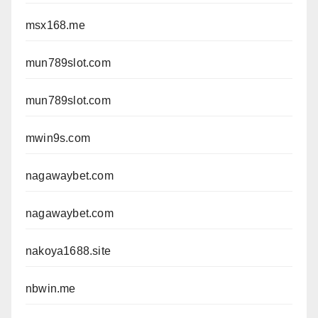
msx168.me
mun789slot.com
mun789slot.com
mwin9s.com
nagawaybet.com
nagawaybet.com
nakoya1688.site
nbwin.me