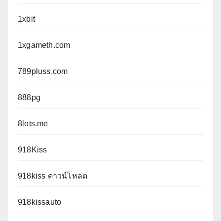
1xbit
1xgameth.com
789pluss.com
888pg
8lots.me
918Kiss
918kiss ดาวน์โหลด
918kissauto