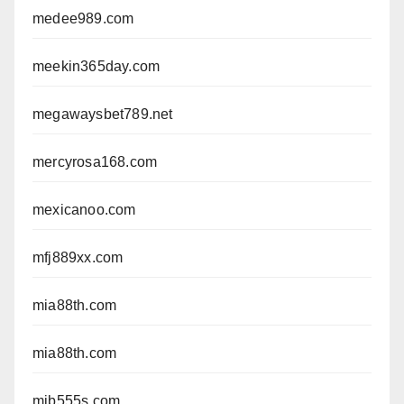
medee989.com
meekin365day.com
megawaysbet789.net
mercyrosa168.com
mexicanoo.com
mfj889xx.com
mia88th.com
mia88th.com
mib555s.com