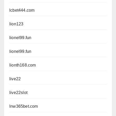
lcbet444.com
lion123
lionel99.fun
lionel99.fun
lionth168.com
live22
live22slot
lnw365bet.com