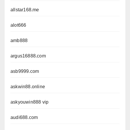
allstar168.me
alot666
amb888
argus16888.com
asb9999.com
askwin88.online
askyouwin888 vip
audi688.com