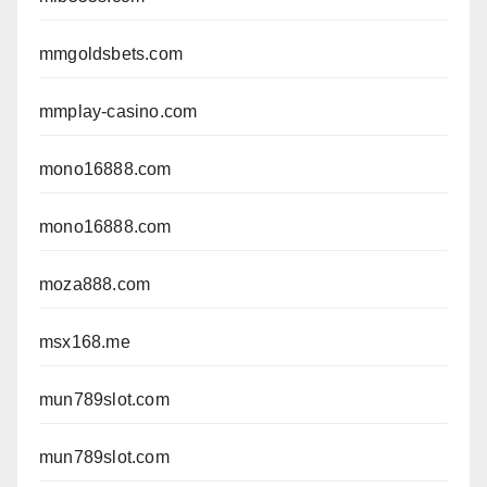
mmgoldsbets.com
mmplay-casino.com
mono16888.com
mono16888.com
moza888.com
msx168.me
mun789slot.com
mun789slot.com