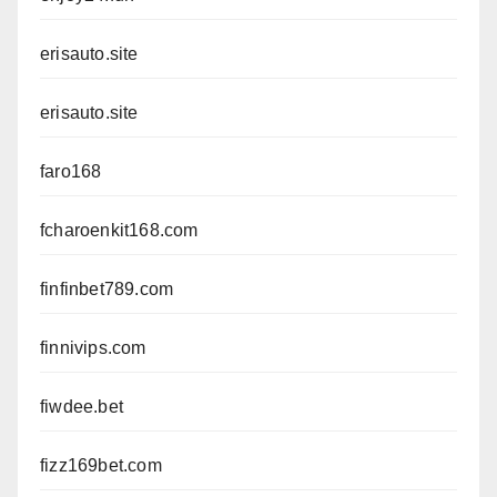
erisauto.site
erisauto.site
faro168
fcharoenkit168.com
finfinbet789.com
finnivips.com
fiwdee.bet
fizz169bet.com