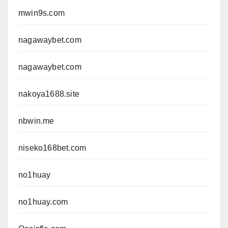
mwin9s.com
nagawaybet.com
nagawaybet.com
nakoya1688.site
nbwin.me
niseko168bet.com
no1huay
no1huay.com