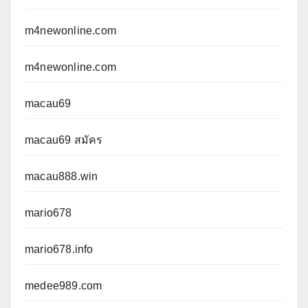
m4newonline.com
m4newonline.com
macau69
macau69 สมัคร
macau888.win
mario678
mario678.info
medee989.com