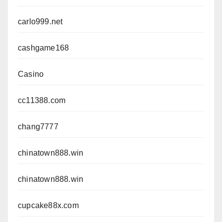
carlo999.net
cashgame168
Casino
cc11388.com
chang7777
chinatown888.win
chinatown888.win
cupcake88x.com