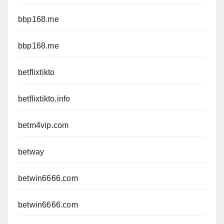
bbp168.me
bbp168.me
betflixtikto
betflixtikto.info
betm4vip.com
betway
betwin6666.com
betwin6666.com