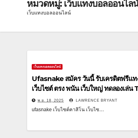
หมวดหมู่:
เว็บแทงบอลออนไลน
เว็บแทงบอลออนไลน์
เว็บแทงบอลออนไลน์
Ufasnake สมัคร วันนี้ รับเครดิตฟรีแทง
เว็บไซต์ ตรง พนัน เว็บใหญ่ ทดลองเล่
พ.ย. 18, 2025
LAWRENCE BRYANT
ufasnake เว็บไซต์คาสิโน เว็บไซ…