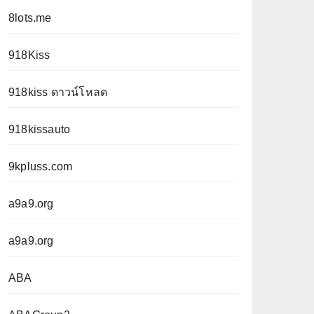
8lots.me
918Kiss
918kiss ดาวน์โหลด
918kissauto
9kpluss.com
a9a9.org
a9a9.org
ABA