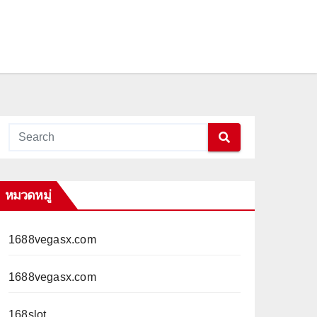
หมวดหมู่
1688vegasx.com
1688vegasx.com
168slot