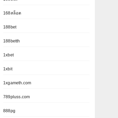
168สล็อต
188bet
188betth
1xbet
1xbit
1xgameth.com
789pluss.com
888pg