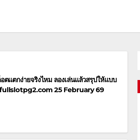
ล็อตแตกง่ายจริงไหม ลองเล่นแล้วสรุปให้แบบ
l fullslotpg2.com 25 February 69