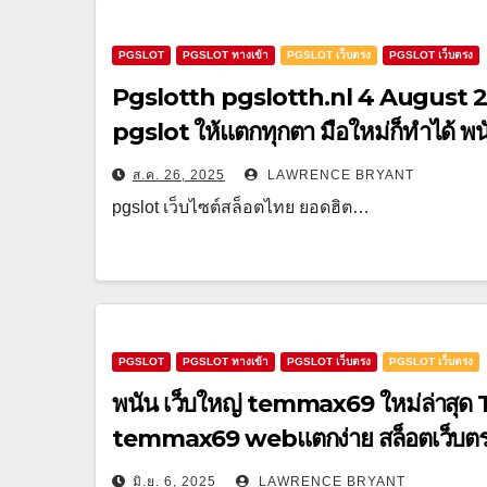
PGSLOT
PGSLOT ทางเข้า
PGSLOT เว็บตรง
PGSLOT เว็บตรง
Pgslotth pgslotth.nl 4 August 202
pgslot ให้แตกทุกตา มือใหม่ก็ทำได้ พน
Jeanette
ส.ค. 26, 2025
LAWRENCE BRYANT
pgslot เว็บไซต์สล็อตไทย ยอดฮิต…
PGSLOT
PGSLOT ทางเข้า
PGSLOT เว็บตรง
PGSLOT เว็บตรง
พนัน เว็บใหญ่ temmax69 ใหม่ล่าสุด 
temmax69 webแตกง่าย สล็อตเว็บตรง เ
2025
มิ.ย. 6, 2025
LAWRENCE BRYANT