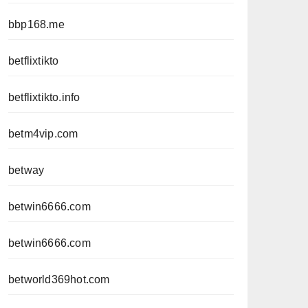
bbp168.me
betflixtikto
betflixtikto.info
betm4vip.com
betway
betwin6666.com
betwin6666.com
betworld369hot.com