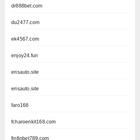
dr888bet.com
du2477.com
ek4567.com
enjoy24.fun
erisauto.site
erisauto.site
faro168
fcharoenkit168.com
finfinbet789.com