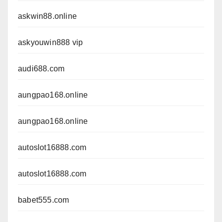
askwin88.online
askyouwin888 vip
audi688.com
aungpao168.online
aungpao168.online
autoslot16888.com
autoslot16888.com
babet555.com