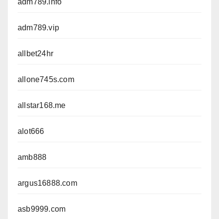
adm789.info
adm789.vip
allbet24hr
allone745s.com
allstar168.me
alot666
amb888
argus16888.com
asb9999.com