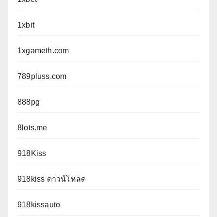
1xbit
1xgameth.com
789pluss.com
888pg
8lots.me
918Kiss
918kiss ดาวน์โหลด
918kissauto