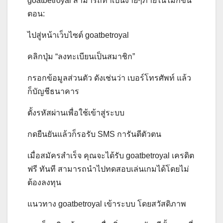
goatbetroyal สามารถทำเป็นง่ายๆภายในไม่กี่ขั้น
ตอน:
ไปสู่หน้าเว็บไซต์ goatbetroyal
คลิกปุ่ม “ลงทะเบียนเป็นสมาชิก”
กรอกข้อมูลส่วนตัว ดังเช่นว่า เบอร์โทรศัพท์ แล้ว
ก็บัญชีธนาคาร
ตั้งรหัสผ่านเพื่อใช้เข้าสู่ระบบ
กดยืนยันแล้วก็รอรับ SMS การันตีตัวตน
เมื่อสมัครสำเร็จ คุณจะได้รับ goatbetroyal เครดิต
ฟรี ทันที สามารถนำไปทดสอบเล่นเกมได้โดยไม่
ต้องลงทุน
แนวทาง goatbetroyal เข้าระบบ โดยสวัสดิภาพ