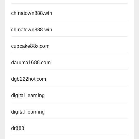
chinatown888.win
chinatown888.win
cupcake88x.com
daruma1688.com
dgb222hot.com
digital learning
digital learning
dr888