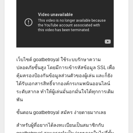
เว็บไซต์ goatbetroyal ใช้ระบบรักษาความ
ปลอดภัยขั้นสูง โดยมีการเข้ารหัสข้อมูล SSL เพื่อ
คุ้มครองป้องกันข้อมูลส่วนตัวของผู้เล่น และก็ยัง
ได้รับเอกสารสิทธิ์จากองค์กรเกมพนันออนไลน์
ระดับสากล ทำให้ผู้เล่นมั่นอกมั่นใจได้ทุกการเดิม
พัน
ขั้นตอน goatbetroyal สมัคร ง่ายดายมากเลย
สำหรับผู้ที่อยากได้ลงทะเบียนเป็นสมาชิกกับ