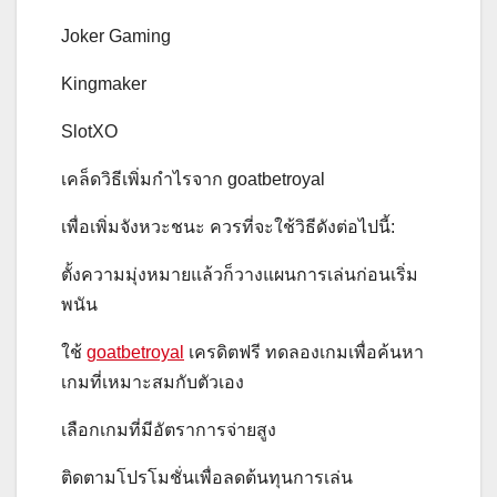
Joker Gaming
Kingmaker
SlotXO
เคล็ดวิธีเพิ่มกำไรจาก goatbetroyal
เพื่อเพิ่มจังหวะชนะ ควรที่จะใช้วิธีดังต่อไปนี้:
ตั้งความมุ่งหมายแล้วก็วางแผนการเล่นก่อนเริ่ม
พนัน
ใช้
goatbetroyal
เครดิตฟรี ทดลองเกมเพื่อค้นหา
เกมที่เหมาะสมกับตัวเอง
เลือกเกมที่มีอัตราการจ่ายสูง
ติดตามโปรโมชั่นเพื่อลดต้นทุนการเล่น