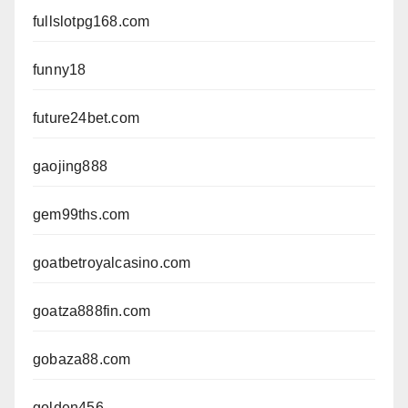
fullslotpg168.com
funny18
future24bet.com
gaojing888
gem99ths.com
goatbetroyalcasino.com
goatza888fin.com
gobaza88.com
golden456