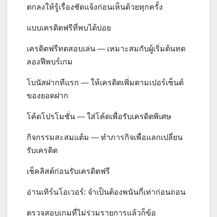
ตกลงให้รู้เรื่องชัดแจ้งก่อนเห็นด้วยทุกครั้ง
แบบเครดิตฟรีที่พบได้บ่อย
เครดิตฟรีทดสอบเล่น — เหมาะสมกับผู้เริ่มต้นทด
ลองฟีพบร์เกม
โบนัสฝากทีแรก — ให้เครดิตเพิ่มตามเปอร์เซ็นต์
ของยอดฝาก
โค้ดโปรโมชั่น — ใส่โค้ดเพื่อรับเครดิตพิเศษ
กิจกรรมสะสมแต้ม — ทำภารกิจเพื่อแลกเปลี่ยน
รับเครดิต
เช็คลิสต์ก่อนรับเครดิตฟรี
อ่านเทิร์นโอเวอร์: จำเป็นต้องพนันกี่เท่าก่อนถอน
ตรวจสอบเกมที่ไม่ร่วมรายการแล้วก็ข้อ