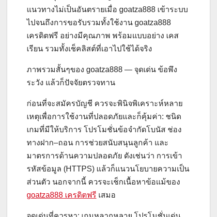
แนวทางไม่เป็นอันตรายเมื่อ goatza888 เข้าระบบ
ไปจนถึงการขอรับรวมทั้งใช้งาน goatza888
เครดิตฟรี อย่างมีคุณภาพ พร้อมแบบอย่าง เคส
เรียน รวมทั้งเช็คลิสต์ที่เอาไปใช้ได้จริง
ภาพรวมสั้นๆของ goatza888 — จุดเด่น ข้อพึง
ระวัง แล้วก็ปัจจัยตรวจทาน
ก่อนที่จะสมัครบัญชี ควรจะพินิจพิเคราะห์หลาย
เหตุเพื่อการใช้งานที่ปลอดภัยและก็คุ้มค่า: ชนิด
เกมที่มีให้บริการ โปรโมชั่นข้อจำกัดโบนัส ช่อง
ทางฝาก–ถอน การช่วยสนับสนุนลูกค้า และ
มาตรการด้านความปลอดภัย ดังเช่นว่า การเข้า
รหัสข้อมูล (HTTPS) แล้วก็แนวนโยบายความเป็น
ส่วนตัว นอกจากนี้ ควรจะเช็กเนื้อหาข้อแม้ของ
goatza888 เครดิตฟรี
เสมอ
จุดเด่นที่ควรหา: เกมหลากหลาย โปรโมชั่นเด่น