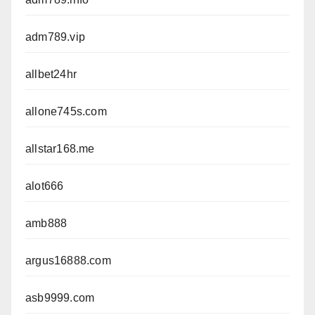
adm789.vip
allbet24hr
allone745s.com
allstar168.me
alot666
amb888
argus16888.com
asb9999.com