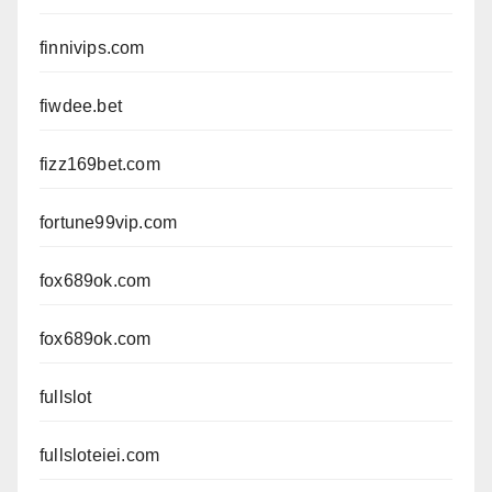
finnivips.com
fiwdee.bet
fizz169bet.com
fortune99vip.com
fox689ok.com
fox689ok.com
fullslot
fullsloteiei.com