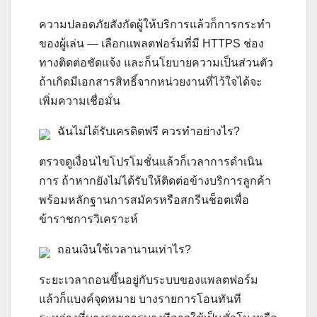
ความปลอดภัยสังกัดผู้ให้บริการแล้วก็การกระทำ
ของผู้เล่น — เลือกแพลตฟอร์มที่มี HTTPS ช่อง
ทางติดต่อชัดแจ้ง และก็นโยบายความเป็นส่วนตัว
ถ้าเกิดมีเอกสารสิทธิ์จากหน่วยงานที่ไว้ใจได้จะ
เพิ่มความเชื่อมั่น
ฉันไม่ได้รับเครดิตฟรี ควรทำอย่างไร?
ตรวจดูเงื่อนไขโปรโมชั่นแล้วก็เวลาการดำเนิน
การ ถ้าหากยังไม่ได้รับให้ติดต่อข้างบริการลูกค้า
พร้อมหลักฐานการสมัครหรือสกรีนช็อตเพื่อ
ข้าราชการวิเคราะห์
ถอนเงินใช้เวลานานเท่าไร?
ระยะเวลาถอนขึ้นอยู่กับระบบของแพลตฟอร์ม
แล้วก็แบงค์จุดหมาย บางรายการโอนทันที