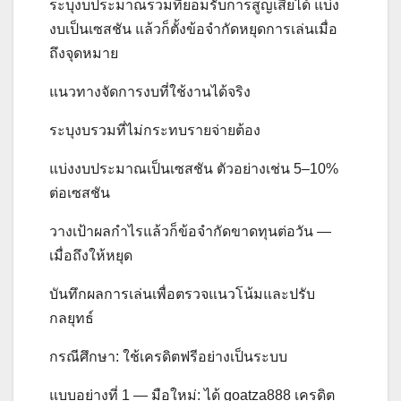
ระบุงบประมาณรวมที่ยอมรับการสูญเสียได้ แบ่ง
งบเป็นเซสชัน แล้วก็ตั้งข้อจำกัดหยุดการเล่นเมื่อ
ถึงจุดหมาย
แนวทางจัดการงบที่ใช้งานได้จริง
ระบุงบรวมที่ไม่กระทบรายจ่ายต้อง
แบ่งงบประมาณเป็นเซสชัน ตัวอย่างเช่น 5–10%
ต่อเซสชัน
วางเป้าผลกำไรแล้วก็ข้อจำกัดขาดทุนต่อวัน —
เมื่อถึงให้หยุด
บันทึกผลการเล่นเพื่อตรวจแนวโน้มและปรับ
กลยุทธ์
กรณีศึกษา: ใช้เครดิตฟรีอย่างเป็นระบบ
แบบอย่างที่ 1 — มือใหม่: ได้ goatza888 เครดิต