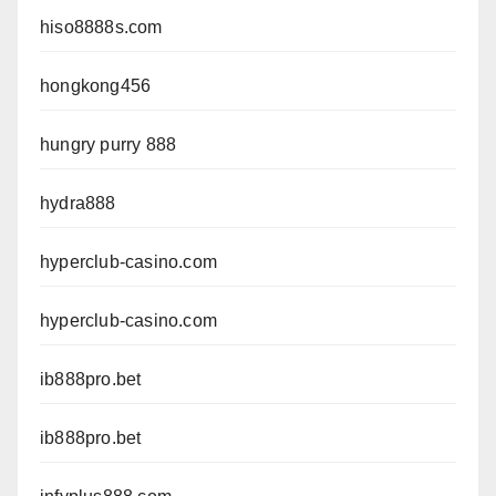
hiso8888s.com
hongkong456
hungry purry 888
hydra888
hyperclub-casino.com
hyperclub-casino.com
ib888pro.bet
ib888pro.bet