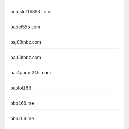
autoslot16888.com
babet555.com
baj88thbz.com
baj88thbz.com
bar4game24hr.com
baslot168
bbp168.me
bbp168.me