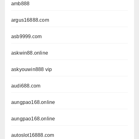
amb888
argus16888.com
asb9999.com
askwin88.online
askyouwin888 vip
audi688.com
aungpao168.online
aungpao168.online
autoslot16888.com