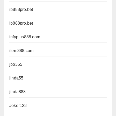
ib888pro.bet
ib888pro.bet
infyplus888.com
item388.com
jbo355
jinda55
jinda888
Joker123