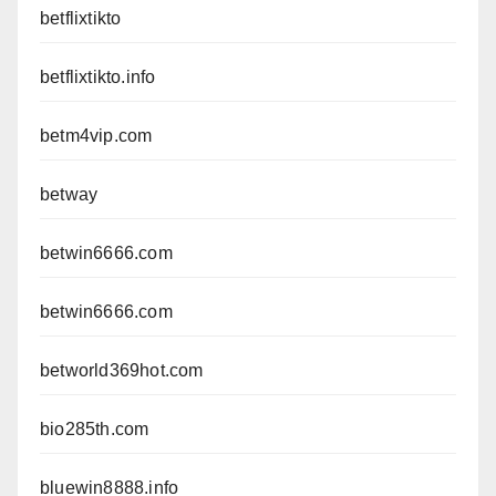
betflixtikto
betflixtikto.info
betm4vip.com
betway
betwin6666.com
betwin6666.com
betworld369hot.com
bio285th.com
bluewin8888.info