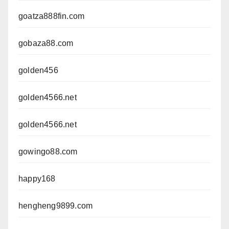
goatza888fin.com
gobaza88.com
golden456
golden4566.net
golden4566.net
gowingo88.com
happy168
hengheng9899.com