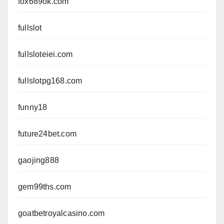
fox689ok.com
fullslot
fullsloteiei.com
fullslotpg168.com
funny18
future24bet.com
gaojing888
gem99ths.com
goatbetroyalcasino.com