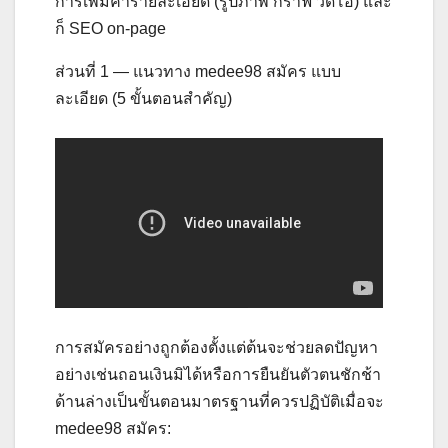
การเพิ่มค่ารายละเอียด (รูปภาพ กราฟ วิดีโอ) และ
ก็ SEO on-page
ส่วนที่ 1 — แนวทาง medee98 สมัคร แบบ
ละเอียด (5 ขั้นตอนสำคัญ)
การสมัครอย่างถูกต้องตั้งแต่ต้นจะช่วยลดปัญหา
อย่างเช่นถอนเงินมิได้หรือการยืนยันตัวตนชักช้า
ด้านล่างเป็นขั้นตอนมาตรฐานที่ควรปฏิบัติเมื่อจะ
medee98 สมัคร: