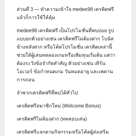
ส่วนที่ 3 — ทำความเข้าใจ medee98 เครดิตฟรี
แล้วก็การใช้ให้คุ้ม
medee98 เครดิตฟรี เป็นโปรโมชั่นที่พบบ่อย รูป
แบบยกตัวอย่างเช่น เครดิตฟรีไม่ต้องฝาก โบนัส
ข้างหลังฝาก หรือโค้ดโปรโมชั่น เครดิตเหล่านี้
ช่วยให้ผู้เล่นทดลองเกมหรือเพิ่มทุนเริ่มต้น แต่ว่า
ต้องระวังข้อจำกัดสำคัญ ตัวอย่างเช่น เทิร์น
โอเวอร์ ข้อกำหนดเกม วันหมดอายุ และเพดาน
การถอน
จำพวกเครดิตฟรีที่พบได้ทั่วไป
เครดิตฟรีสมาชิกใหม่ (Welcome Bonus)
เครดิตฟรีไม่ต้องฝาก (ทดสอบเล่น)
เครดิตฟรีแจกตามกิจกรรมหรือโค้ดผู้ส่งเสริม