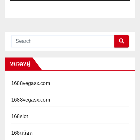
หมวดหมู่
1688vegasx.com
1688vegasx.com
168slot
168สล็อต