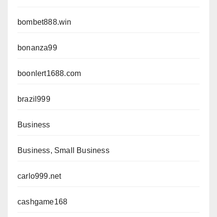
bombet888.win
bonanza99
boonlert1688.com
brazil999
Business
Business, Small Business
carlo999.net
cashgame168