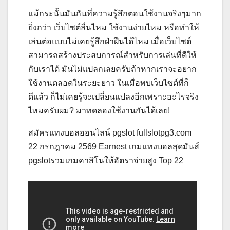
แม้กระนั้นมันกันที่ความรู้สึกตอนใช้งานจริงๆมาก
ยิ่งกว่า เว็บไซต์ลื่นไหม ใช้งานง่ายไหม หรือทำให้
เล่นต่อแบบไม่เคยรู้สึกฝ่าฝืนได้ไหม เมื่อเว็บไซต์
สามารถสร้างประสบการณ์สำหรับการเล่นที่ดีให้
กับเราได้ มันไม่แปลกเลยครับถ้าหากเราจะอยาก
ใช้งานตลอดในระยะยาว ในเมื่อพบเว็บไซต์ที่ก็
ดีแล้ว ก็ไม่เคยรู้จะเปลี่ยนแปลงอีกเพราะอะไรจริง
ไหมครับผม? มาทดลองใช้งานกันได้เลย!
สมัครแทงบอลออนไลน์ pgslot fullslotpg3.com
22 กรกฎาคม 2569 Earnest เกมแทงบอลสุดมันส์
pgslotรวมเกมคาสิโนให้อัตราจ่ายสูง Top 22