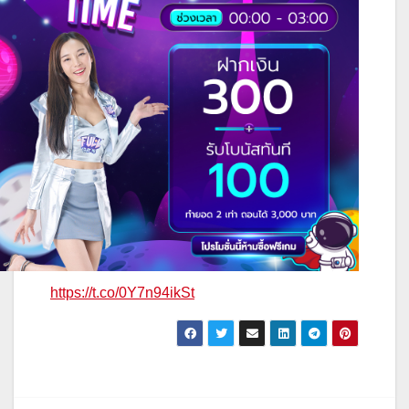
https://t.co/0Y7n94ikSt