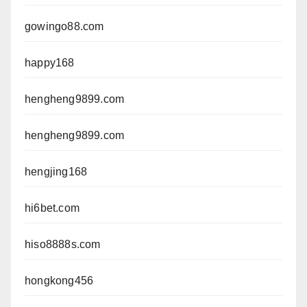
gowingo88.com
happy168
hengheng9899.com
hengheng9899.com
hengjing168
hi6bet.com
hiso8888s.com
hongkong456