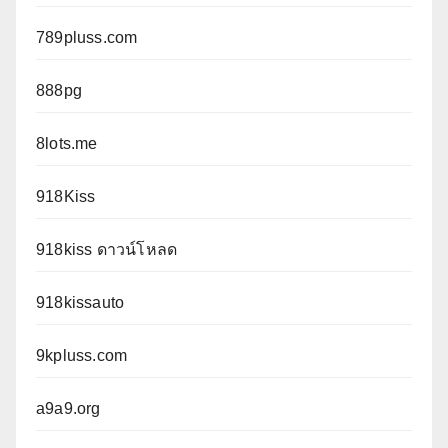
789pluss.com
888pg
8lots.me
918Kiss
918kiss ดาวน์โหลด
918kissauto
9kpluss.com
a9a9.org