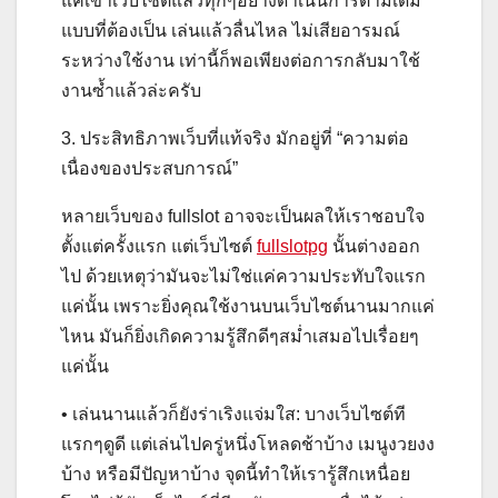
แค่เข้าเว็บไซต์แล้วทุกๆอย่างดำเนินการตามเดิม
แบบที่ต้องเป็น เล่นแล้วลื่นไหล ไม่เสียอารมณ์
ระหว่างใช้งาน เท่านี้ก็พอเพียงต่อการกลับมาใช้
งานซ้ำแล้วล่ะครับ
3. ประสิทธิภาพเว็บที่แท้จริง มักอยู่ที่ “ความต่อ
เนื่องของประสบการณ์”
หลายเว็บของ fullslot อาจจะเป็นผลให้เราชอบใจ
ตั้งแต่ครั้งแรก แต่เว็บไซต์
fullslotpg
นั้นต่างออก
ไป ด้วยเหตุว่ามันจะไม่ใช่แค่ความประทับใจแรก
แค่นั้น เพราะยิ่งคุณใช้งานบนเว็บไซต์นานมากแค่
ไหน มันก็ยิ่งเกิดความรู้สึกดีๆสม่ำเสมอไปเรื่อยๆ
แค่นั้น
• เล่นนานแล้วก็ยังร่าเริงแจ่มใส: บางเว็บไซต์ที
แรกๆดูดี แต่เล่นไปครู่หนึ่งโหลดช้าบ้าง เมนูงวยงง
บ้าง หรือมีปัญหาบ้าง จุดนี้ทำให้เรารู้สึกเหนื่อย