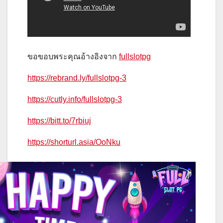
ขอขอบพระคุณอ้างอิงจาก
fullslotpg
https://rebrand.ly/fullslotpg-3
https://cutly.info/fullslotpg-3
https://bitt.to/7rbiuj
https://shorturl.asia/OoNku