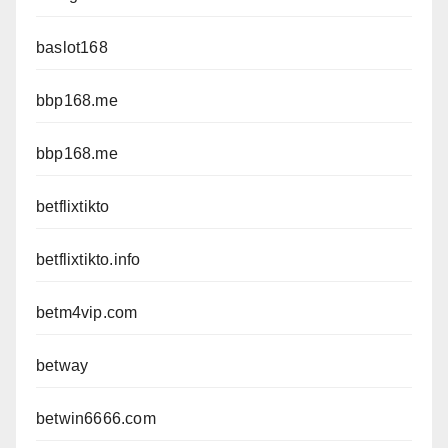
baslot168
bbp168.me
bbp168.me
betflixtikto
betflixtikto.info
betm4vip.com
betway
betwin6666.com