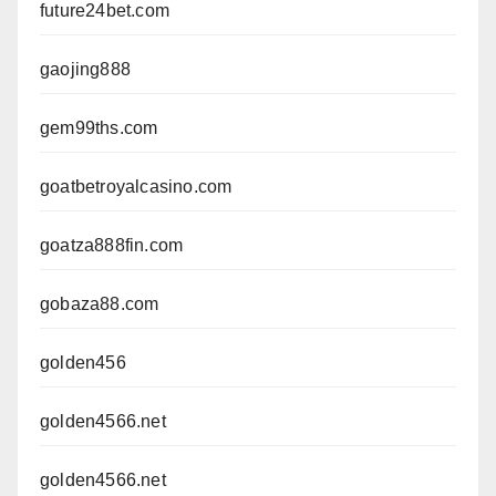
future24bet.com
gaojing888
gem99ths.com
goatbetroyalcasino.com
goatza888fin.com
gobaza88.com
golden456
golden4566.net
golden4566.net