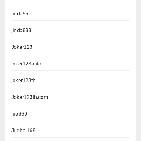
jinda55
jinda888
Joker123
joker123auto
joker123th
Joker123th.com
juad69
Judhai168