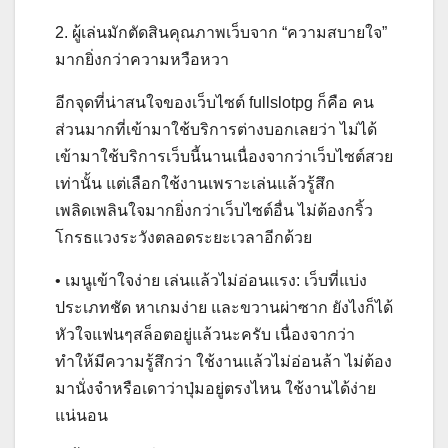
2. ผู้เล่นมักตัดสินคุณภาพเว็บจาก “ความสบายใจ”
มากยิ่งกว่าความหวือหวา
อีกจุดที่น่าสนใจของเว็บไซต์ fullslotpg ก็คือ คน
ส่วนมากที่เข้ามาใช้บริการต่างบอกเลยว่า ไม่ได้
เข้ามาใช้บริการเว็บนี้นานเนื่องจากว่าเว็บไซต์สวย
เท่านั้น แต่เลือกใช้งานเพราะเล่นแล้วรู้สึก
เพลิดเพลินใจมากยิ่งกว่าเว็บไซต์อื่น ไม่ต้องกริ้ว
โกรธแวงระวังตลอดระยะเวลาอีกด้วย
• เมนูเข้าใจง่าย เล่นแล้วไม่อ่อนแรง: เว็บที่แบ่ง
ประเภทชัด หาเกมง่าย และขวานผ่าซาก ยังไงก็ได้
หัวใจแฟนๆสล็อตอยู่แล้วนะครับ เนื่องจากว่า
ทำให้มีความรู้สึกว่า ใช้งานแล้วไม่อ่อนล้า ไม่ต้อง
มานั่งจำหรือเดาว่าปุ่มอยู่ตรงไหน ใช้งานได้ง่าย
แน่นอน