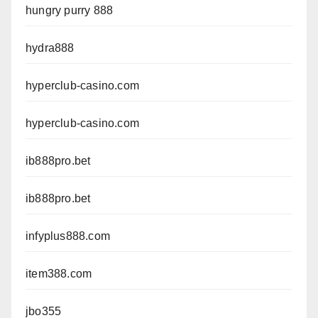
hungry purry 888
hydra888
hyperclub-casino.com
hyperclub-casino.com
ib888pro.bet
ib888pro.bet
infyplus888.com
item388.com
jbo355