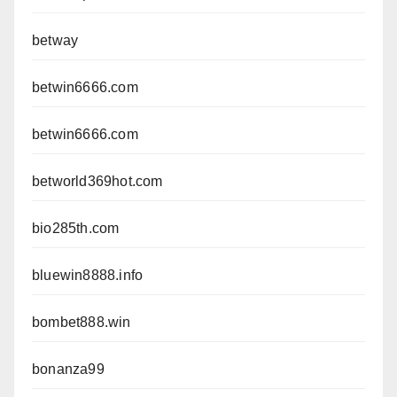
betway
betwin6666.com
betwin6666.com
betworld369hot.com
bio285th.com
bluewin8888.info
bombet888.win
bonanza99