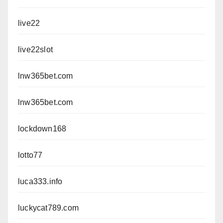
live22
live22slot
lnw365bet.com
lnw365bet.com
lockdown168
lotto77
luca333.info
luckycat789.com