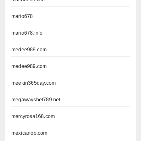
mario678
mario678.info
medee989.com
medee989.com
meekin365day.com
megawaysbet789.net
mercyrosa168.com
mexicanoo.com