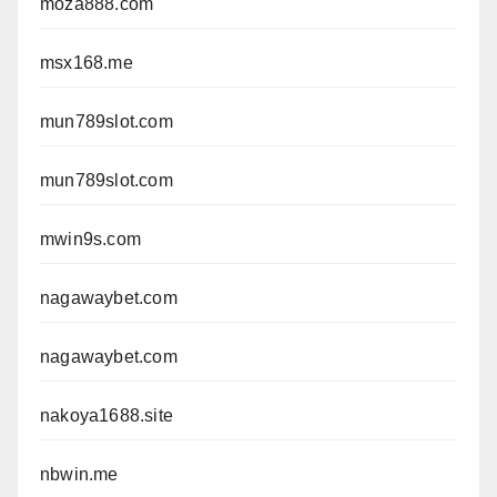
moza888.com
msx168.me
mun789slot.com
mun789slot.com
mwin9s.com
nagawaybet.com
nagawaybet.com
nakoya1688.site
nbwin.me