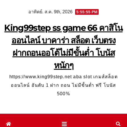
Skip
อาทิตย์. ส.ค. 9th, 2026
5:55:56 PM
to
content
King99step ss game 66 คาสิโน
ออนไลน์ บาคาร่า สล็อต เว็บตรง
ฝากถอนออโต้ไม่มีขั้นต่ำ โบนัส
หนักๆ
https://www.king99step.net aba slot เกมส์สล็อต
ออนไลน์ อันดับ 1 ฝาก ถอน ไม่มีขั้นต่ำ ฟรี โบนัส
500%