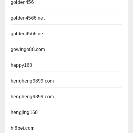
golden456
golden4566.net
golden4566.net
gowingo88.com
happy168
hengheng9899.com
hengheng9899.com
hengjing168
hi6bet.com