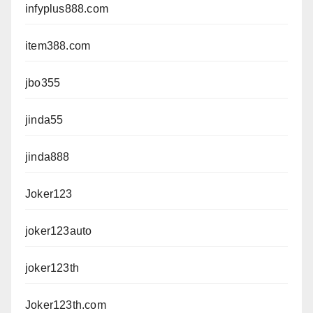
infyplus888.com
item388.com
jbo355
jinda55
jinda888
Joker123
joker123auto
joker123th
Joker123th.com