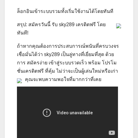
ล็อกอินเข้าระบบรวมทั้งเริ่มใช้งานได้โดยทันที
สรุป: สมัครวันนี้ รับ sky289 เครดิตฟรี โดย
ทันที!
ถ้าหากคุณต้องการประสบการณ์พนันที่ครบวงจร
เชื่อมั่นได้ว่า sky289 เป็นลู่ทางที่เยี่ยมที่สุด ด้วย
การ สมัครง่าย เข้าสู่ระบบรวดเร็ว พร้อม โปรโม
ชั่นเครดิตฟรี ที่คุ้ม ไม่ว่าจะเป็นผู้เล่นใหม่หรือเก่า
คุณจะพบความพอใจที่มากกว่าที่เคย