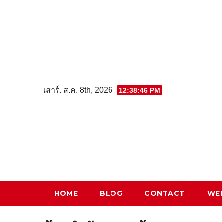
Skip
to
content
เสาร์. ส.ค. 8th, 2026
12:38:47 PM
HOME
BLOG
CONTACT
WEL