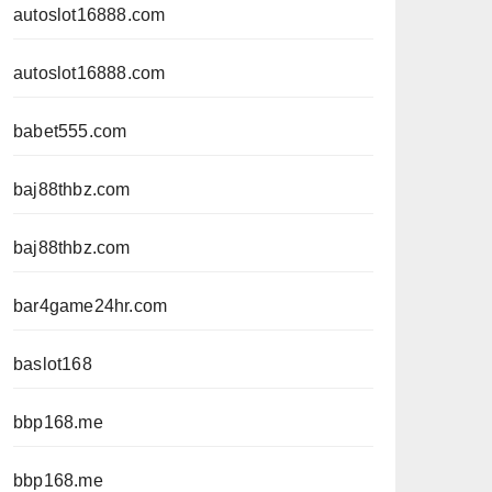
autoslot16888.com
autoslot16888.com
babet555.com
baj88thbz.com
baj88thbz.com
bar4game24hr.com
baslot168
bbp168.me
bbp168.me