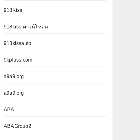
918Kiss
918kiss ดาวน์โหลด
918kissauto
9kpluss.com
a9a9.org
a9a9.org
ABA
ABAGroup2