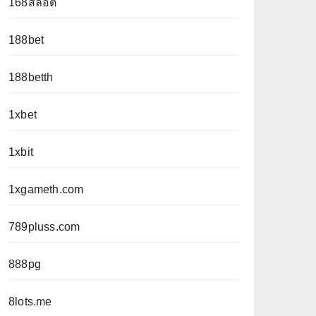
168สล็อต
188bet
188betth
1xbet
1xbit
1xgameth.com
789pluss.com
888pg
8lots.me