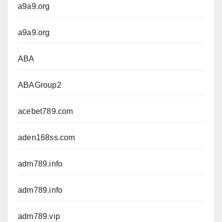
a9a9.org
a9a9.org
ABA
ABAGroup2
acebet789.com
aden168ss.com
adm789.info
adm789.info
adm789.vip