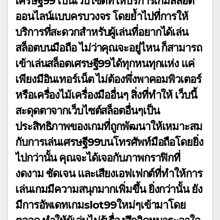
เศรษฐี99 เป็นเว็บไซต์ที่ให้บริการเกมสล็อต
ออนไลน์แบบครบวงจร โดยย้ำไปที่การให้
บริการที่สะดวกสำหรับผู้เล่นที่อยากได้เล่น
สล็อตบนมือถือ ไม่ว่าคุณจะอยู่ไหน ก็สามารถ
เข้าเล่นสล็อตเศรษฐี99ได้ทุกหนทุกแห่ง แค่
เพียงมีอินเทอร์เน็ต ไม่ต้องพึ่งพาคอมพิวเตอร์
หรือเครื่องไม้เครื่องมืออื่นๆ สิ่งที่ทำให้ เว็บนี้
สะดุดตาจากเว็บไซต์สล็อตอื่นๆเป็น
ประสิทธิภาพของเกมที่ถูกพัฒนาให้เหมาะสม
กับการเล่นเศรษฐี99บนโทรศัพท์มือถือโดยยิ่ง
ไปกว่านั้น คุณจะได้เจอกับภาพกราฟิกที่
งดงาม ชัดเจน และเสียงเอฟเฟกต์ที่ทำให้การ
เล่นเกมมีความสนุกมากเพิ่มขึ้น ยิ่งกว่านั้น ยัง
มีการอัพเดทเกมslot99ใหม่ๆเข้ามาโดย