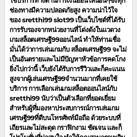
ใช้บริการทางด้านการเงินออนไลน์อื่นๆซึ่งทุก
ช่องทางมีความปลอดภัยสูง ความน่าไว้ใจ
ของ sretthi99 slot99 เป็นเว็บไซต์ที่ได้รับ
การรับรองจากหน่วยงานที่โด่งดังในแวดวง
เกมสล็อตเศรษฐี99ออนไลน์ ทำให้ท่านเชื่อ
มั่นได้ว่าการเล่นเกมกับ สล็อตเศรษฐี99 จะไม่
เป็นอันตรายและไม่มีปัญหาหัวข้อการคดโกง
ยิ่งไปกว่านี้ เว็บยังได้รับการรีวิวและก็คะแนน
สูงจากผู้เล่นเศรษฐี99จำนวนมากที่เคยใช้
บริการ การเลือกเล่นเกมสล็อตออนไลน์กับ
sretthi99 นับว่าเป็นตัวเลือกที่ยอดเยี่ยม
สำหรับผู้ที่มองหาประสบการณ์การเล่นเกม
เศรษฐี99ที่ดีบนโทรศัพท์มือถือ ด้วยระบบที่
เถียรและไม่สะดุด กราฟิกงาม ชัดเจน และก็