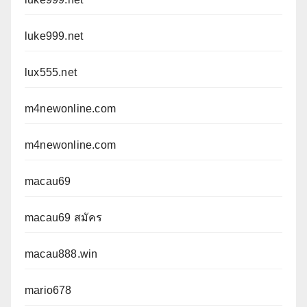
luke999.net
lux555.net
m4newonline.com
m4newonline.com
macau69
macau69 สมัคร
macau888.win
mario678