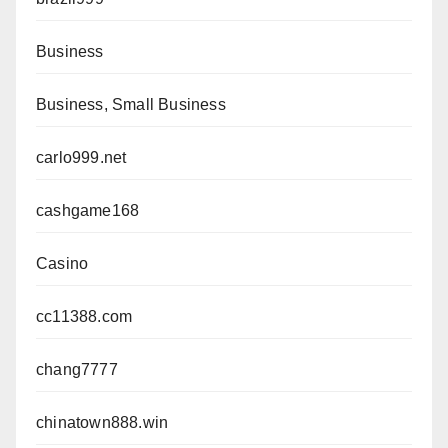
Business
Business, Small Business
carlo999.net
cashgame168
Casino
cc11388.com
chang7777
chinatown888.win