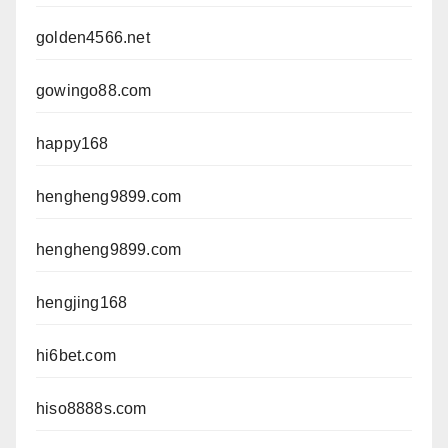
golden4566.net
gowingo88.com
happy168
hengheng9899.com
hengheng9899.com
hengjing168
hi6bet.com
hiso8888s.com