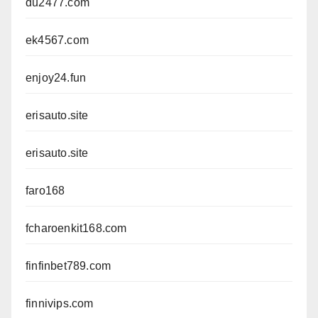
du2477.com
ek4567.com
enjoy24.fun
erisauto.site
erisauto.site
faro168
fcharoenkit168.com
finfinbet789.com
finnivips.com