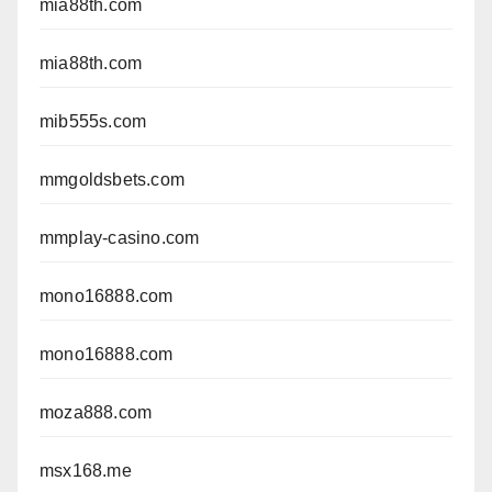
mia88th.com
mia88th.com
mib555s.com
mmgoldsbets.com
mmplay-casino.com
mono16888.com
mono16888.com
moza888.com
msx168.me