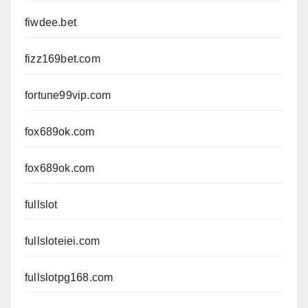
fiwdee.bet
fizz169bet.com
fortune99vip.com
fox689ok.com
fox689ok.com
fullslot
fullsloteiei.com
fullslotpg168.com