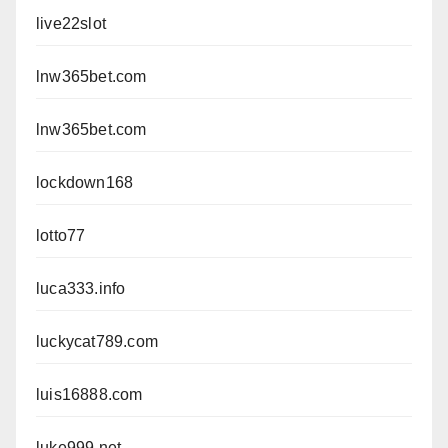
live22slot
lnw365bet.com
lnw365bet.com
lockdown168
lotto77
luca333.info
luckycat789.com
luis16888.com
luke999.net