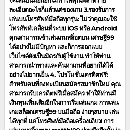
จะเล่นบนมือถือก็ไม่ทำให้คุณพลาดราย
ละเอียดอะไรก็แล้วแต่ของเกม 3.รองรับการ
เล่นบนโทรศัพท์มือถือทุกรุ่น: ไม่ว่าคุณจะใช้
โทรศัพท์เคลื่อนที่ระบบ iOS หรือ Android
คุณสามารถเข้าเล่นเกมสล็อตบน เศรษฐี99
ได้อย่างไม่มีปัญหา และก็การออกแบบ
เว็บไซต์ยังเป็นมิตรกับผู้ใช้งาน ทำให้ท่าน
สามารถนำทางและค้นหาเกมที่อยากได้ได้
อย่างไม่ยากเย็น 4. โปรโมชั่นเครดิตฟรี:
สำหรับคนที่ลงทะเบียนสมัครสมาชิกใหม่ คุณ
สามารถรับเครดิตฟรีเมื่อสมัคร ทำให้ท่านมี
เงินทุนเพิ่มเติมอีกในการเริ่มเล่นเกม การเล่น
เกมสล็อตเศรษฐี99 บนมือถือ ง่ายๆสบาย เล่น
ได้ทุกที่ แค่โทรศัพท์มือถือเครื่องเดียว! การ