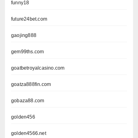
funny18
future24bet.com
gaojing888
gem99ths.com
goatbetroyalcasino.com
goatza888fin.com
gobaza88.com
golden456
golden4566.net