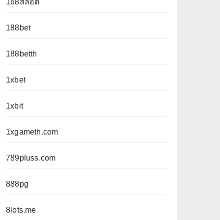
168สล็อต
188bet
188betth
1xbet
1xbit
1xgameth.com
789pluss.com
888pg
8lots.me