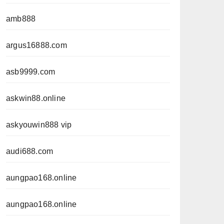
amb888
argus16888.com
asb9999.com
askwin88.online
askyouwin888 vip
audi688.com
aungpao168.online
aungpao168.online