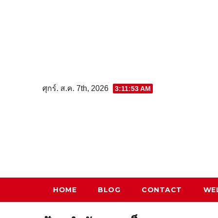
Skip
to
content
ศุกร์. ส.ค. 7th, 2026
3:11:54 AM
HOME
BLOG
CONTACT
WEL