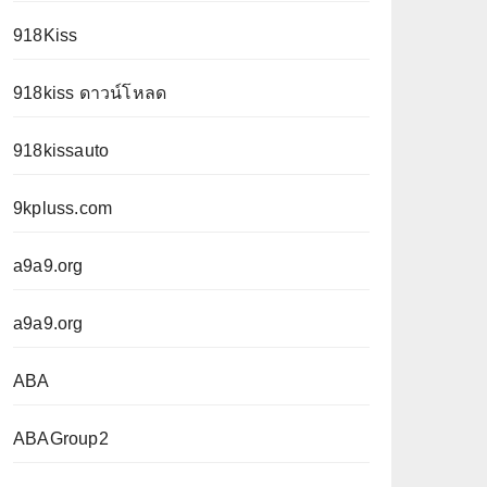
918Kiss
918kiss ดาวน์โหลด
918kissauto
9kpluss.com
a9a9.org
a9a9.org
ABA
ABAGroup2