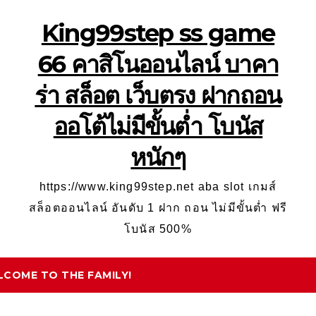
King99step ss game
66 คาสิโนออนไลน์ บาคา
ร่า สล็อต เว็บตรง ฝากถอน
ออโต้ไม่มีขั้นต่ำ โบนัส
หนักๆ
https://www.king99step.net aba slot เกมส์
สล็อตออนไลน์ อันดับ 1 ฝาก ถอน ไม่มีขั้นต่ำ ฟรี
โบนัส 500%
COME TO THE FAMILY!