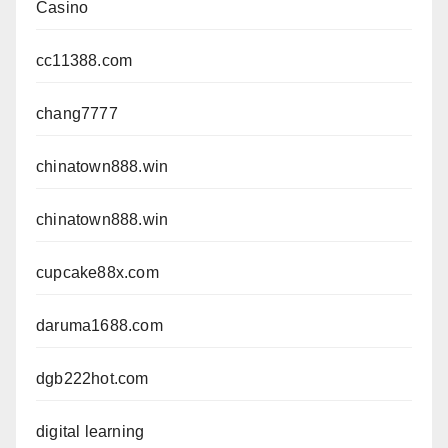
Casino
cc11388.com
chang7777
chinatown888.win
chinatown888.win
cupcake88x.com
daruma1688.com
dgb222hot.com
digital learning