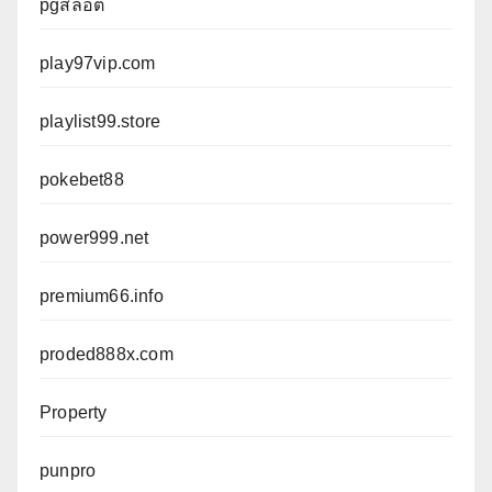
pgสล็อต
play97vip.com
playlist99.store
pokebet88
power999.net
premium66.info
proded888x.com
Property
punpro