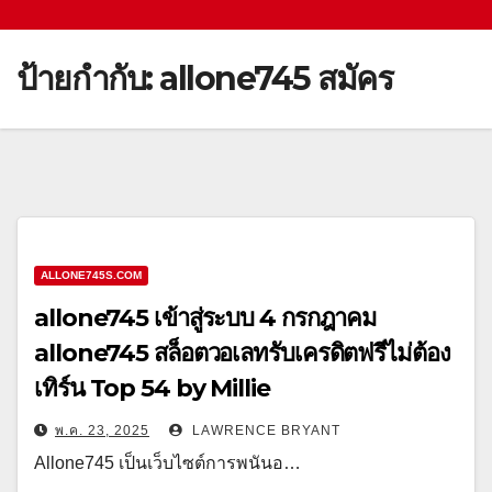
ป้ายกำกับ:
allone745 สมัคร
ALLONE745S.COM
allone745 เข้าสู่ระบบ 4 กรกฎาคม
allone745 สล็อตวอเลทรับเครดิตฟรีไม่ต้อง
เทิร์น Top 54 by Millie
พ.ค. 23, 2025
LAWRENCE BRYANT
Allone745 เป็นเว็บไซต์การพนันอ…