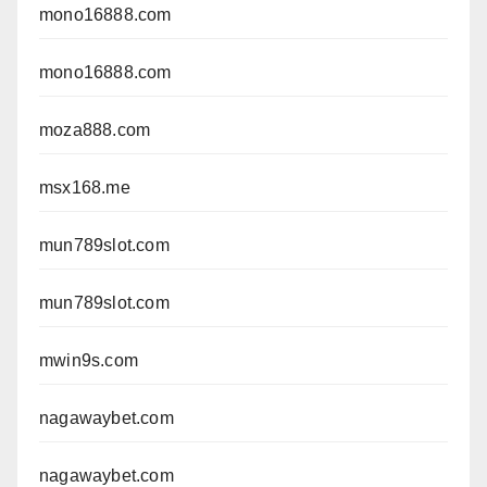
mono16888.com
mono16888.com
moza888.com
msx168.me
mun789slot.com
mun789slot.com
mwin9s.com
nagawaybet.com
nagawaybet.com