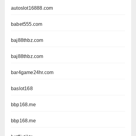
autoslot16888.com
babet555.com
baj88thbz.com
baj88thbz.com
bar4game24hr.com
baslot168
bbp168.me
bbp168.me