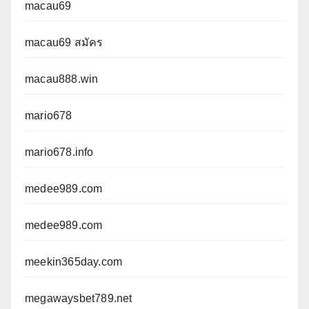
macau69
macau69 สมัคร
macau888.win
mario678
mario678.info
medee989.com
medee989.com
meekin365day.com
megawaysbet789.net