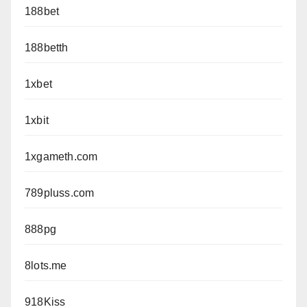
188bet
188betth
1xbet
1xbit
1xgameth.com
789pluss.com
888pg
8lots.me
918Kiss