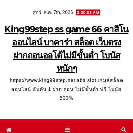
Skip
ศุกร์. ส.ค. 7th, 2026
3:30:02 AM
to
content
King99step ss game 66 คาสิโน
ออนไลน์ บาคาร่า สล็อต เว็บตรง
ฝากถอนออโต้ไม่มีขั้นต่ำ โบนัส
หนักๆ
https://www.king99step.net aba slot เกมส์สล็อต
ออนไลน์ อันดับ 1 ฝาก ถอน ไม่มีขั้นต่ำ ฟรี โบนัส
500%