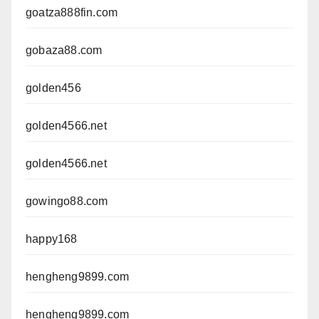
goatza888fin.com
gobaza88.com
golden456
golden4566.net
golden4566.net
gowingo88.com
happy168
hengheng9899.com
hengheng9899.com