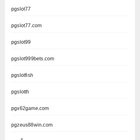
pgslot77
pgslot77.com
pgslot99
pgslot999bets.com
pgslotfish
pgslotth
pgx62game.com
pgzeus88win.com