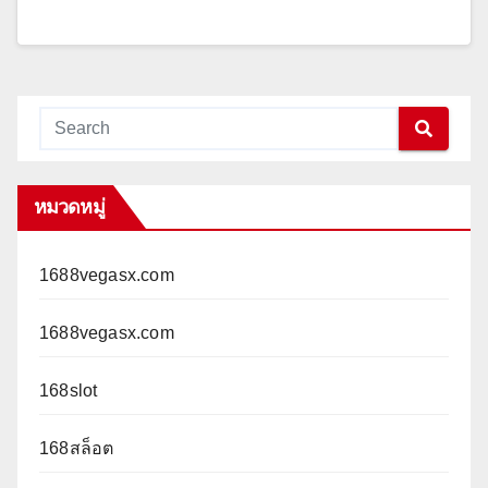
หมวดหมู่
1688vegasx.com
1688vegasx.com
168slot
168สล็อต