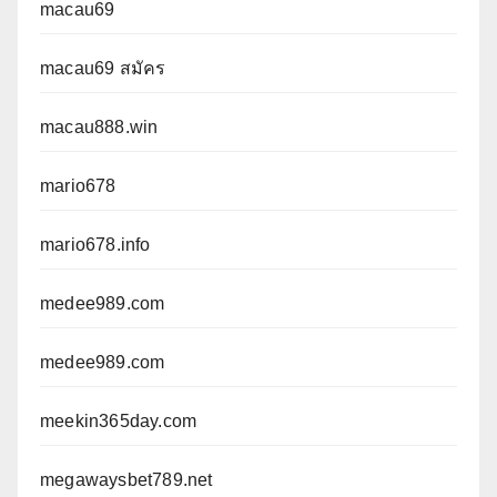
macau69
macau69 สมัคร
macau888.win
mario678
mario678.info
medee989.com
medee989.com
meekin365day.com
megawaysbet789.net