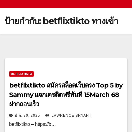
ป้ายกำกับ:
betflixtikto ทางเข้า
BETFLIXTIKTO
betflixtikto สมัครสล็อตเว็บตรง Top 5 by
Sammy แจกเครดิตฟรีทันที 15March 68
ฝากถอนเร็ว
มี.ค. 30, 2025
LAWRENCE BRYANT
betflixtikto – https://b…