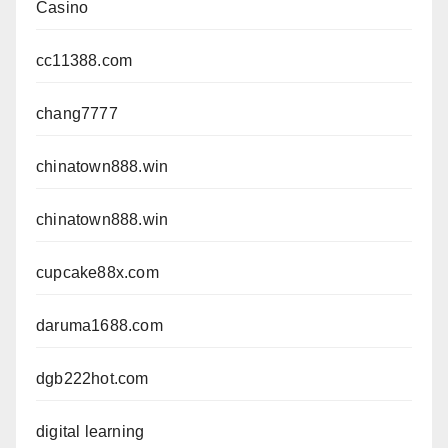
Casino
cc11388.com
chang7777
chinatown888.win
chinatown888.win
cupcake88x.com
daruma1688.com
dgb222hot.com
digital learning