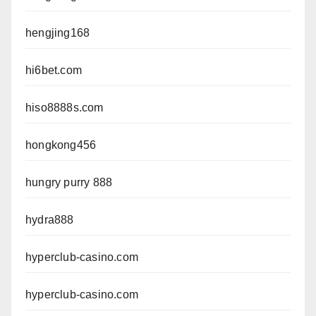
hengjing168
hi6bet.com
hiso8888s.com
hongkong456
hungry purry 888
hydra888
hyperclub-casino.com
hyperclub-casino.com