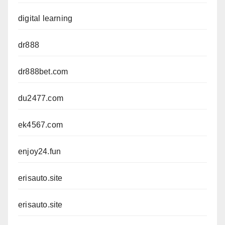
digital learning
dr888
dr888bet.com
du2477.com
ek4567.com
enjoy24.fun
erisauto.site
erisauto.site