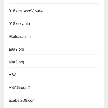
918kiss ดาวน์โหลด
918kissauto
9kpluss.com
a9a9.org
a9a9.org
ABA
ABAGroup2
acebet789.com