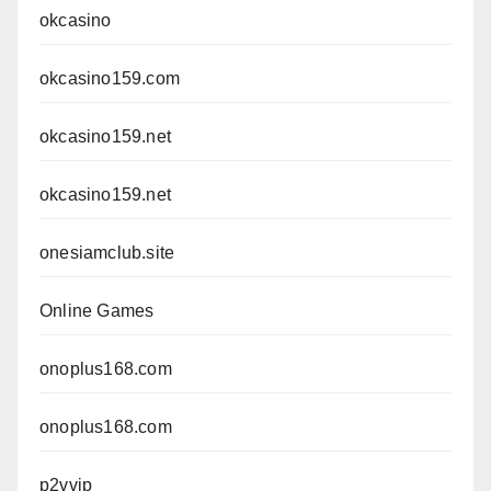
okcasino
okcasino159.com
okcasino159.net
okcasino159.net
onesiamclub.site
Online Games
onoplus168.com
onoplus168.com
p2vvip