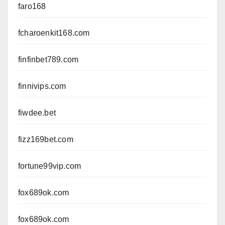
faro168
fcharoenkit168.com
finfinbet789.com
finnivips.com
fiwdee.bet
fizz169bet.com
fortune99vip.com
fox689ok.com
fox689ok.com