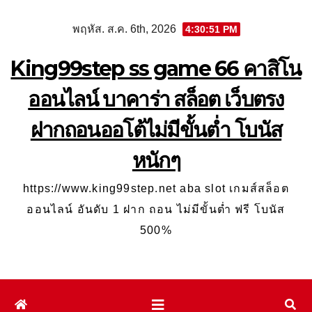
Skip
พฤหัส. ส.ค. 6th, 2026
4:30:52 PM
to
content
King99step ss game 66 คาสิโน
ออนไลน์ บาคาร่า สล็อต เว็บตรง
ฝากถอนออโต้ไม่มีขั้นต่ำ โบนัส
หนักๆ
https://www.king99step.net aba slot เกมส์สล็อต
ออนไลน์ อันดับ 1 ฝาก ถอน ไม่มีขั้นต่ำ ฟรี โบนัส
500%