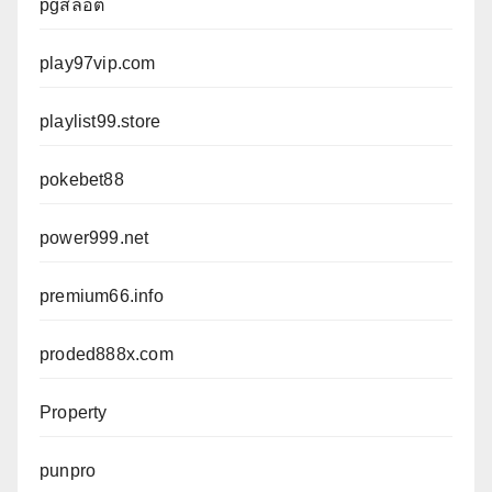
pgสล็อต
play97vip.com
playlist99.store
pokebet88
power999.net
premium66.info
proded888x.com
Property
punpro