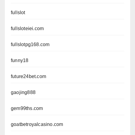
fullslot
fullsloteiei.com
fullslotpg168.com
funny18
future24bet.com
gaojing888
gem99ths.com
goatbetroyalcasino.com