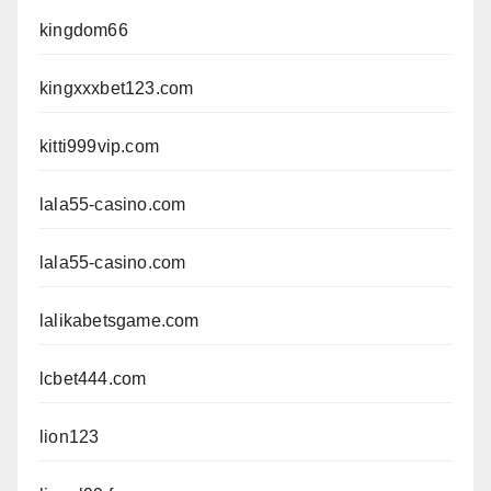
kingdom66
kingxxxbet123.com
kitti999vip.com
lala55-casino.com
lala55-casino.com
lalikabetsgame.com
lcbet444.com
lion123