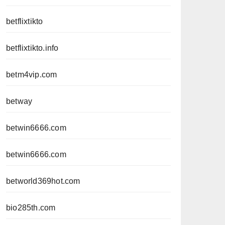
betflixtikto
betflixtikto.info
betm4vip.com
betway
betwin6666.com
betwin6666.com
betworld369hot.com
bio285th.com