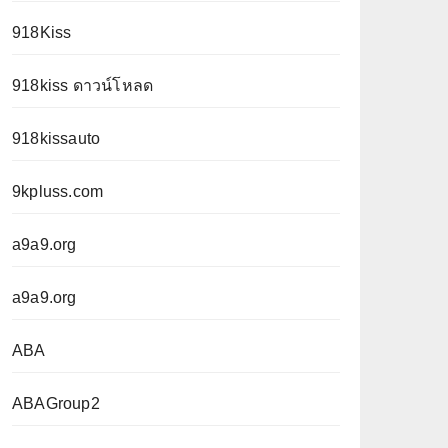
918Kiss
918kiss ดาวน์โหลด
918kissauto
9kpluss.com
a9a9.org
a9a9.org
ABA
ABAGroup2