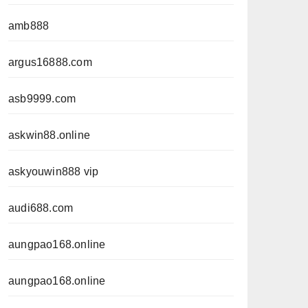
amb888
argus16888.com
asb9999.com
askwin88.online
askyouwin888 vip
audi688.com
aungpao168.online
aungpao168.online