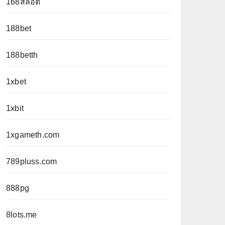
168สล็อต
188bet
188betth
1xbet
1xbit
1xgameth.com
789pluss.com
888pg
8lots.me