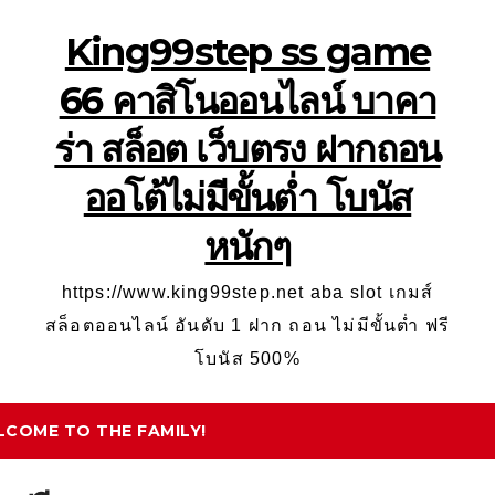
King99step ss game
66 คาสิโนออนไลน์ บาคา
ร่า สล็อต เว็บตรง ฝากถอน
ออโต้ไม่มีขั้นต่ำ โบนัส
หนักๆ
https://www.king99step.net aba slot เกมส์
สล็อตออนไลน์ อันดับ 1 ฝาก ถอน ไม่มีขั้นต่ำ ฟรี
โบนัส 500%
COME TO THE FAMILY!