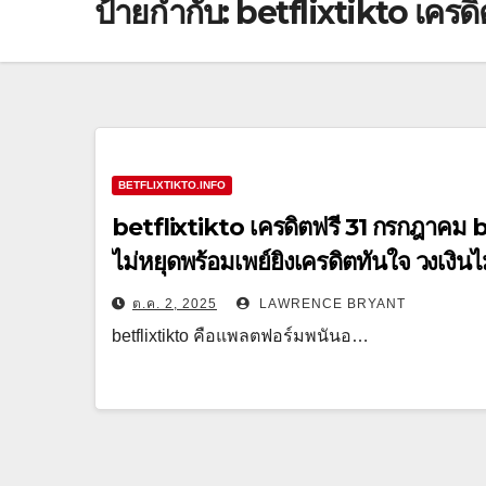
ป้ายกำกับ:
betflixtikto เครดิ
BETFLIXTIKTO.INFO
betflixtikto เครดิตฟรี 31 กรกฎาคม b
ไม่หยุดพร้อมเพย์ยิงเครดิตทันใจ วงเงิ
ต.ค. 2, 2025
LAWRENCE BRYANT
betflixtikto คือแพลตฟอร์มพนันอ…