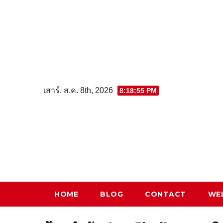
Skip
to
content
เสาร์. ส.ค. 8th, 2026
8:18:56 PM
HOME
BLOG
CONTACT
WEL