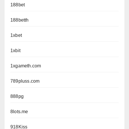
188bet
188betth
1xbet
1xbit
1xgameth.com
789pluss.com
888pg
8lots.me
918Kiss