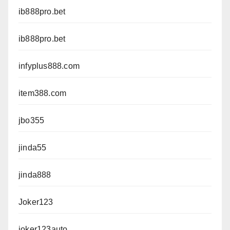
ib888pro.bet
ib888pro.bet
infyplus888.com
item388.com
jbo355
jinda55
jinda888
Joker123
joker123auto