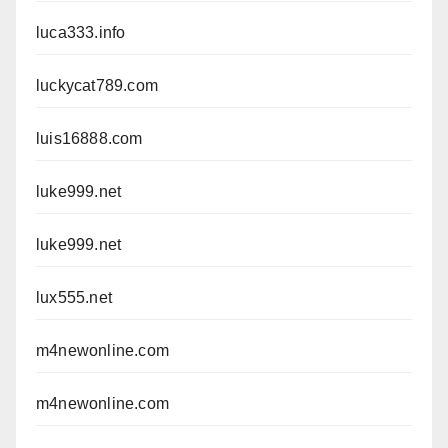
luca333.info
luckycat789.com
luis16888.com
luke999.net
luke999.net
lux555.net
m4newonline.com
m4newonline.com