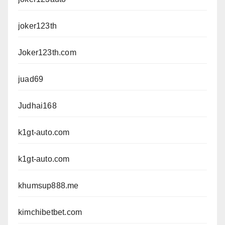
joker123th
Joker123th.com
juad69
Judhai168
k1gt-auto.com
k1gt-auto.com
khumsup888.me
kimchibetbet.com