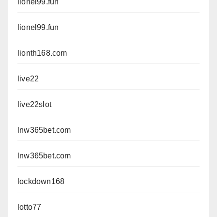
lionel99.fun
lionel99.fun
lionth168.com
live22
live22slot
lnw365bet.com
lnw365bet.com
lockdown168
lotto77