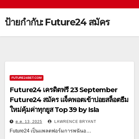
ป้ายกำกับ:
Future24 สมัคร
FUTURE24BET.COM
Future24 เครดิตฟรี 23 September
Future24 สมัคร แจ็คพอตเข้าบ่อยสล็อตธีม
ใหม่คุ้มค่าทุกยูส Top 39 by Isla
ต.ค. 13, 2025
LAWRENCE BRYANT
Future24 เป็นแพลตฟอร์มการพนันอ…