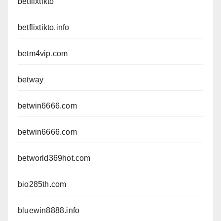
betflixtikto
betflixtikto.info
betm4vip.com
betway
betwin6666.com
betwin6666.com
betworld369hot.com
bio285th.com
bluewin8888.info