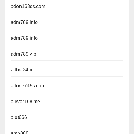
aden168ss.com
adm789.info
adm789.info
adm789.vip
allbet24hr
allone745s.com
allstar168.me
alot666
amb888