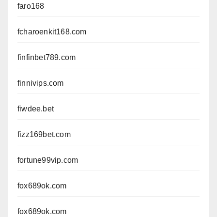
faro168
fcharoenkit168.com
finfinbet789.com
finnivips.com
fiwdee.bet
fizz169bet.com
fortune99vip.com
fox689ok.com
fox689ok.com