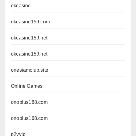
okcasino
okcasino159.com
okcasino159.net
okcasino159.net
onesiamclub.site
Online Games
onoplus168.com
onoplus168.com
p2vvip