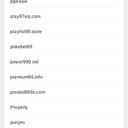
pgสล็อต
play97vip.com
playlist99.store
pokebet88
power999.net
premium66.info
proded888x.com
Property
punpro