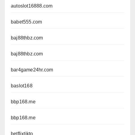
autoslot16888.com
babet555.com
baj88thbz.com
baj88thbz.com
bar4game24hr.com
baslot168
bbp168.me
bbp168.me
betflixtikto