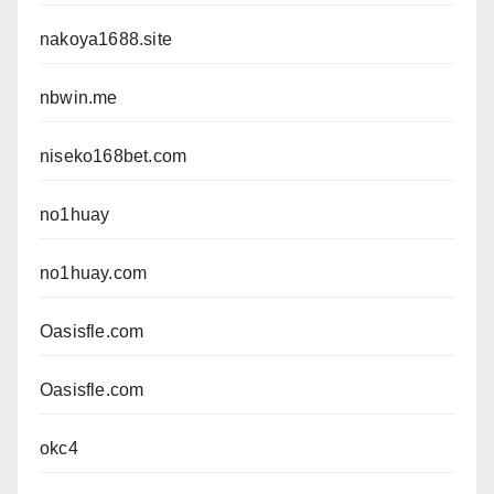
nakoya1688.site
nbwin.me
niseko168bet.com
no1huay
no1huay.com
Oasisfle.com
Oasisfle.com
okc4