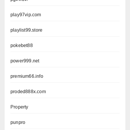
play97vip.com
playlist99.store
pokebet88
power999.net
premium66.info
proded888x.com
Property
punpro