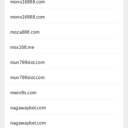
mono16888.com
mono16888.com
moza888.com
msx168.me
mun789slot.com
mun789slot.com
mwin9s.com
nagawaybet.com
nagawaybet.com