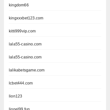
kingdom66
kingxxxbet123.com
kitti999vip.com
lala55-casino.com
lala55-casino.com
lalikabetsgame.com
lcbet444.com
lion123
lionel99.fun