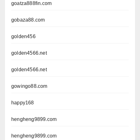
goatza888fin.com
gobaza88.com
golden456
golden4566.net
golden4566.net
gowingo88.com
happy168
hengheng9899.com
hengheng9899.com