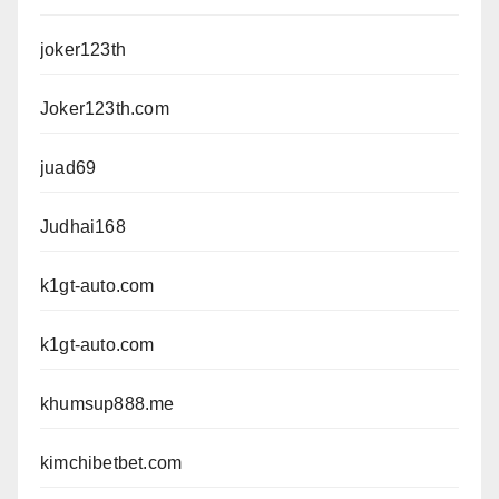
joker123th
Joker123th.com
juad69
Judhai168
k1gt-auto.com
k1gt-auto.com
khumsup888.me
kimchibetbet.com