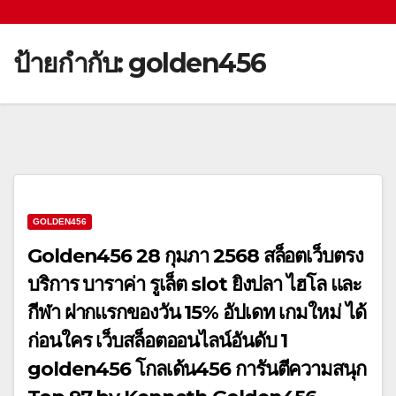
ป้ายกำกับ:
golden456
GOLDEN456
Golden456 28 กุมภา 2568 สล็อตเว็บตรง
บริการ บาราค่า รูเล็ต slot ยิงปลา ไฮโล และ
กีฬา ฝากแรกของวัน 15% อัปเดท เกมใหม่ ได้
ก่อนใคร เว็บสล็อตออนไลน์อันดับ 1
golden456 โกลเด้น456 การันตีความสนุก