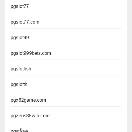
pgslot77
pgslot77.com
pgslot99
pgslot999bets.com
pgslotfish
pgslotth
pgx62game.com
pgzeus88win.com
pgสล็อต