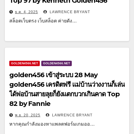
Top 97 by Kenneth Golden456
ธ.ค. 4, 2025
LAWRENCE BRYANT
สล็อตเว็บตรง เว็บสล็อต ค่ายดัง…
GOLDEN4566.NET
GOLDEN4566.NET
golden456 เข้าสู่ระบบ 28 May
golden456 เครดิตฟรี แม่บ้านว่างงานก็เล่น
ได้พ่อบ้านสายลุยก็ยังแตกบวกเกินคาด Top
82 by Fannie
พ.ย. 20, 2025
LAWRENCE BRYANT
หากคุณกำลังมองหาแพลตฟอร์มเกมออ…