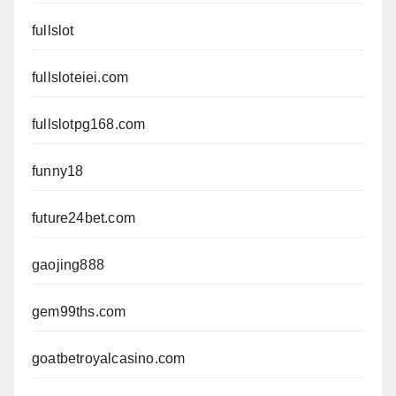
fullslot
fullsloteiei.com
fullslotpg168.com
funny18
future24bet.com
gaojing888
gem99ths.com
goatbetroyalcasino.com