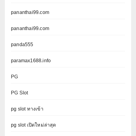
pananthai99.com
pananthai99.com
panda555
paramax1688.info
PG
PG Slot
pg slot ทางเข้า
pg slot เปิดใหม่ล่าสุด