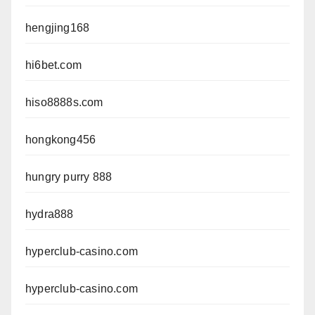
hengjing168
hi6bet.com
hiso8888s.com
hongkong456
hungry purry 888
hydra888
hyperclub-casino.com
hyperclub-casino.com