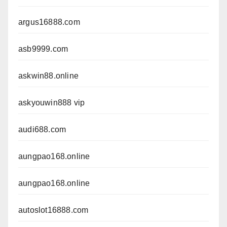
argus16888.com
asb9999.com
askwin88.online
askyouwin888 vip
audi688.com
aungpao168.online
aungpao168.online
autoslot16888.com