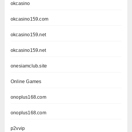
okcasino
okcasino159.com
okcasino159.net
okcasino159.net
onesiamclub.site
Online Games
onoplus168.com
onoplus168.com
p2vvip